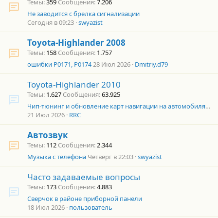
Темы
359
Сообщения
7.206
Не заводится с брелка сигнализации
Сегодня в 09:23
swyazist
Toyota-Highlander 2008
Темы
158
Сообщения
1.757
ошибки P0171, P0174
28 Июл 2026
Dmitriy.d79
Toyota-Highlander 2010
Темы
1.627
Сообщения
63.925
Чип-тюнинг и обновление карт навигации на автомобилях Toyota и Lexus
21 Июл 2026
RRC
Автозвук
Темы
112
Сообщения
2.344
Музыка с телефона
Четверг в 22:03
swyazist
Часто задаваемые вопросы
Темы
173
Сообщения
4.883
Сверчок в районе приборной панели
18 Июл 2026
пользователь