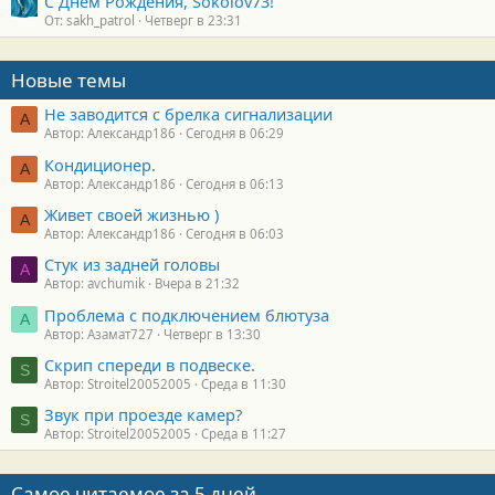
С Днем Рождения, Sokolov73!
От: sakh_patrol
Четверг в 23:31
Новые темы
Не заводится с брелка сигнализации
А
Автор: Александр186
Сегодня в 06:29
Кондиционер.
А
Автор: Александр186
Сегодня в 06:13
Живет своей жизнью )
А
Автор: Александр186
Сегодня в 06:03
Стук из задней головы
A
Автор: avchumik
Вчера в 21:32
Проблема с подключением блютуза
А
Автор: Азамат727
Четверг в 13:30
Скрип спереди в подвеске.
S
Автор: Stroitel20052005
Среда в 11:30
Звук при проезде камер?
S
Автор: Stroitel20052005
Среда в 11:27
Самое читаемое за 5 дней