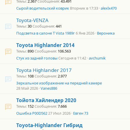
Темы
2.367
Сообщения
43.491
Сырой водительский коврик
Вторник в 17:33
alexlx470
Toyota-VENZA
Темы
30
Сообщения
441
Подсветка в салоне T Vista 1989г
6 Янв 2026
Вероника
Toyota Highlander 2014
Темы
890
Сообщения
106.563
Стук из задней головы
Сегодня в 11:42
avchumik
Toyota Highlander 2017
Темы
108
Сообщения
2.977
Зеркальное изображение на передней камере
28 Май 2026
Vanes886
Тойота Хайлендер 2020
Темы
152
Сообщения
7.666
Ошибка P00D562
27 Июл 2026
Евген 73
Toyota-Highlander Гибрид