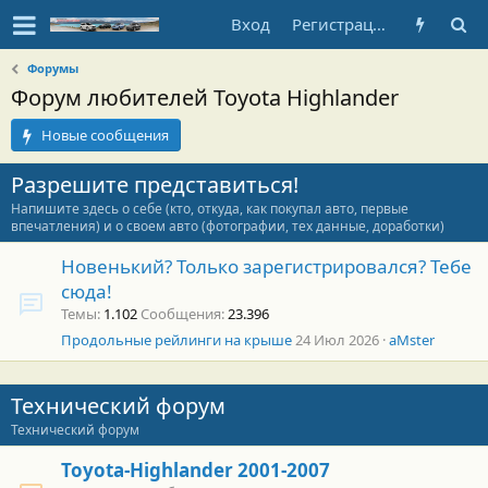
Вход
Регистрация
Форумы
Форум любителей Toyota Highlander
Новые сообщения
Разрешите представиться!
Напишите здесь о себе (кто, откуда, как покупал авто, первые
впечатления) и о своем авто (фотографии, тех данные, доработки)
Новенький? Только зарегистрировался? Тебе
сюда!
Темы
1.102
Сообщения
23.396
Продольные рейлинги на крыше
24 Июл 2026
aMster
Технический форум
Технический форум
Toyota-Highlander 2001-2007