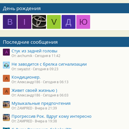
День рождения
B
I
V
Д
Ю
Последние сообщения
Стук из задней головы
A
От: avchumik
Сегодня в 11:42
Не заводится с брелка сигнализации
От: swyazist
Сегодня в 09:23
Кондиционер.
А
От: Александр186
Сегодня в 06:13
Живет своей жизнью )
А
От: Александр186
Сегодня в 06:03
Музыкальные предпочтения
От: ZAMPRED
Вчера в 21:39
Прогрессив Рок. Вдруг кому интересно
От: ZAMPRED
Вчера в 19:38