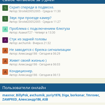
Скрип спереди в подвеске.
S
Автор: Stroitel20052005
Среда в 11:30
Звук при проезде камер?
S
Автор: Stroitel20052005
Среда в 11:27
Проблема с подключением блютуза
А
Автор: Азамат727
Четверг в 13:30
Стук из задней головы
A
Автор: avchumik
Вчера в 21:32
Не заводится с брелка сигнализации
А
Автор: Александр186
Сегодня в 06:29
Живет своей жизнью )
А
Автор: Александр186
Сегодня в 06:03
Кондиционер.
А
Автор: Александр186
Сегодня в 06:13
Пользователи онлайн
maxnor
BillyPok
avchumik
yuriy1976
Diga
borkonar
Tmrovec
ZAMPRED
Александр186
ASB