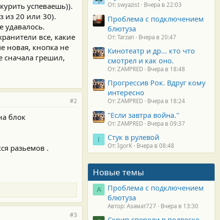
курить успеваешь)).
От: swyazist
Вчера в 22:03
 из 20 или 30).
Проблема с подключением
е удавалось.
блютуза
ранители все, какие
От: Tarzan
Вчера в 20:47
е новая, кнопка не
Кинотеатр и др... кто что
е сначала грешил,
смотрел и как оно.
От: ZAMPRED
Вчера в 18:48
Прогрессив Рок. Вдруг кому
интересно
#2
От: ZAMPRED
Вчера в 18:24
"Если завтра война."
на блок
От: ZAMPRED
Вчера в 09:37
Стук в рулевой
I
От: IgorK
Вчера в 08:48
ся разьемов .
Новые темы
Проблема с подключением
А
блютуза
Автор: Азамат727
Вчера в 13:30
#3
Скрип спереди в подвеске.