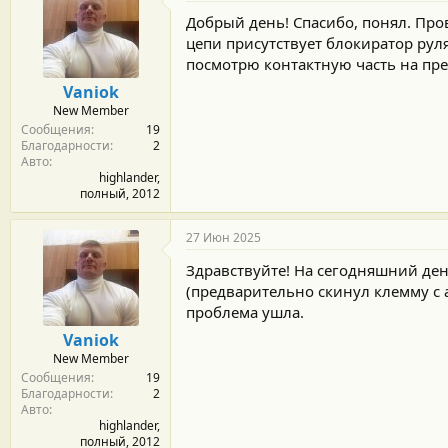
о
д
Добрый день! Спасибо, понял. Про
а
цепи присутствует блокиратор рул
р
посмотрю контактную часть на пре
н
о
Vaniok
с
New Member
т
Сообщения
19
и
Благодарности
2
:
Авто
highlander,
полный, 2012
27 Июн 2025
Здравствуйте! На сегодняшний ден
(предварительно скинул клемму с 
проблема ушла.
Vaniok
New Member
Сообщения
19
Благодарности
2
Авто
highlander,
полный, 2012