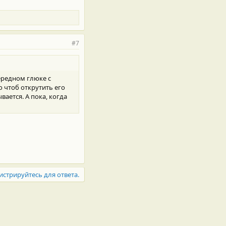
#7
ередном глюке с
 чтоб открутить его
вается. А пока, когда
истрируйтесь для ответа.