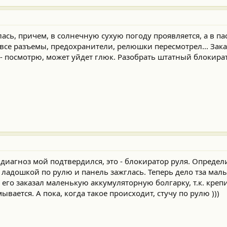
ась, причем, в солнечную сухую погоду проявляется, а в п
, все разъемы, предохранители, релюшки пересмотрел... Зак
- посмотрю, может уйдет глюк. Разобрать штатный блокират
диагноз мой подтвердился, это - блокиратор руля. Определи
 ладошкой по рулю и панель зажглась. Теперь дело тза мал
 его заказал маленькую аккумуляторную болгарку, т.к. крепи
вается. А пока, когда такое происходит, стучу по рулю )))