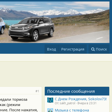
Вход
Регистрация
Поиск
Последние сообщения
#1
С Днем Рождения, Sokolov73!
педали тормоза
От: sakh_patrol
Вчера в 23:31
икак (режим
ение. После нажатия,
Музыка с телефона