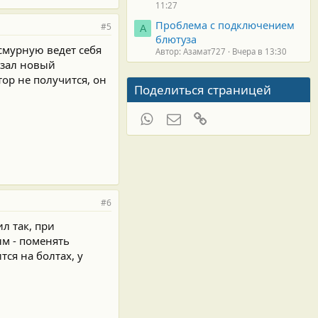
11:27
Проблема с подключением
#5
А
блютуза
асмурную ведет себя
Автор: Азамат727
Вчера в 13:30
азал новый
ор не получится, он
Поделиться страницей
WhatsApp
Электронная почта
Ссылка
#6
л так, при
ым - поменять
тся на болтах, у