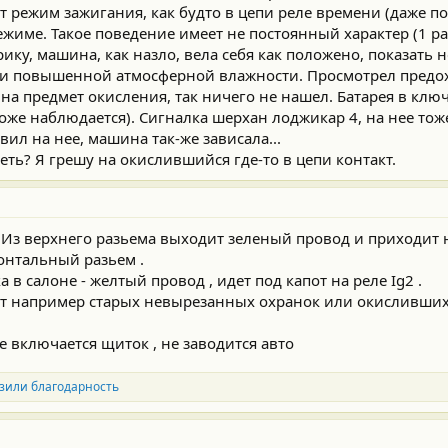
 режим зажигания, как будто в цепи реле времени (даже по
ежиме. Такое поведение имеет не постоянный характер (1 раз
ику, машина, как назло, вела себя как положено, показать н
при повышенной атмосферной влажности. Просмотрел предох
на предмет окисления, так ничего не нашел. Батарея в ключ
тоже наблюдается). Сигналка шерхан лоджикар 4, на нее тож
вил на нее, машина так-же зависала...
реть? Я грешу на окислившийся где-то в цепи контакт.
 Из верхнего разьема выходит зеленый провод и приходит 
онтальный разьем .
 в салоне - желтый провод , идет под капот на реле Ig2 .
ет например старых невырезанных охранок или окисливших
 включается щиток , не заводится авто
зили благодарность