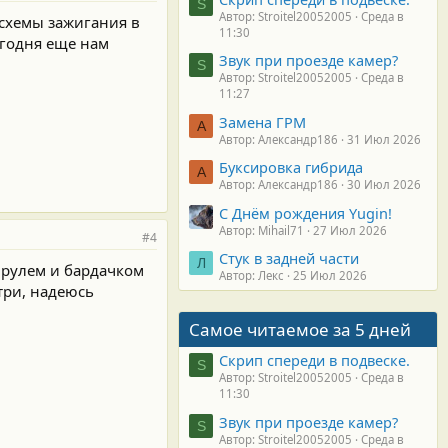
S
Автор: Stroitel20052005
Среда в
 схемы зажигания в
11:30
егодня еще нам
Звук при проезде камер?
S
Автор: Stroitel20052005
Среда в
11:27
Замена ГРМ
А
Автор: Александр186
31 Июл 2026
Буксировка гибрида
А
Автор: Александр186
30 Июл 2026
С Днём рождения Yugin!
Автор: Mihail71
27 Июл 2026
#4
Стук в задней части
Л
а рулем и бардачком
Автор: Лекс
25 Июл 2026
три, надеюсь
Самое читаемое за 5 дней
Скрип спереди в подвеске.
S
Автор: Stroitel20052005
Среда в
11:30
Звук при проезде камер?
S
Автор: Stroitel20052005
Среда в