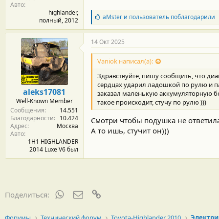
Авто
highlander,
Б
aMster
и
пользователь
поблагодарили
полный, 2012
л
а
г
14 Окт 2025
о
д
Vaniok написал(а):
а
р
Здравствуйте, пишу сообщить, что диа
н
сердцах ударил ладошкой по рулю и па
о
aleks17081
заказал маленькую аккумуляторную болг
с
Well-Known Member
такое происходит, стучу по рулю )))
т
Сообщения
14.551
и
Благодарности
10.424
:
Смотри чтобы подушка не ответила
Адрес
Москва
А то ишь, стучит он)))
Авто
1H1 HIGHLANDER
2014 Luxe V6 был
WhatsApp
Электронная почта
Ссылка
Поделиться:
Форумы
Технический форум
Toyota-Highlander 2010
Электри