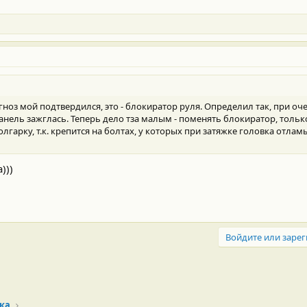
гноз мой подтвердился, это - блокиратор руля. Определил так, при оч
нель зажглась. Теперь дело тза малым - поменять блокиратор, только
арку, т.к. крепится на болтах, у которых при затяжке головка отламы
)))
Войдите или зарег
ка