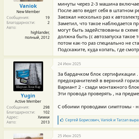
м
а
минуты через 2-3 машина включает
Vaniok
ы
л
После авто ведет себя в штатном р
New Member
а
Заезжал несколько раз к автоэлектр
Сообщения
19
Благодарности
2
Заметил, что такое наблюдается 
Авто
могут быть задействованы в схеме 
highlander,
должна быть (с автозапуска такое 
полный, 2012
потом как-то раз специально не ста
Подскажите, куда копать, где смот
24 Июн 2025
За бардачком блок сертификации .
предохранителей в верхний гориз
Вариант 2 - сзади монтажного блока
Эти провода проверять , на предм
Yugin
Active Member
С обоими проводами симптомы - не
Сообщения
298
Благодарности
102
Адрес
Химки
Б
Сергей Борисович
,
Vaniok
и
Tarzan
выра
Авто
2013
л
а
г
25 Июн 2025