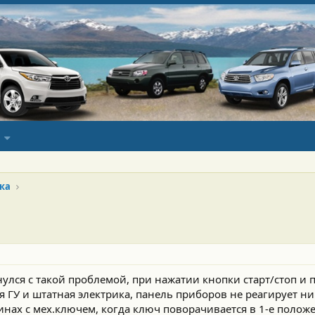
ка
нулся с такой проблемой, при нажатии кнопки старт/стоп и 
 ГУ и штатная электрика, панель приборов не реагирует н
инах с мех.ключем, когда ключ поворачивается в 1-е полож