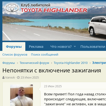
Форумы
Реклама
Что нового?
Пользователи
Список форумов
Поиск сообщений
Форумы
Технический форум
Toyota-Highlander 2010
Электри
Непонятки с включение зажигания
А
Д
Vaniok
23 Июн 2025
в
а
т
т
23 Июн 2025
о
а
Всем привет! Пол года назад столк
р
н
т
а
происходит следующее, включается
е
ч
"зажигание" не активен, как в маш