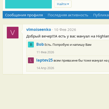
Найти
Сообщения профиля
Последняя активность
Публика
vlmoiseenko
10 Фев 2026
V
Добрый вечер!!!А есть у вас мануал на Highla
Bob
Есть. Попробую и напишу Вам
B
11 Фев 2026
laptev25
всем прива.мне бы тоже мануал на 
L
14 Апр 2026