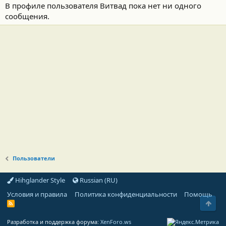
В профиле пользователя Витвад пока нет ни одного
сообщения.
Пользователи
Hihglander Style
Russian (RU)
Условия и правила
Политика конфиденциальности
Помощь
Свер
R
S
S
Разработка и поддержка форума:
XenForo.ws