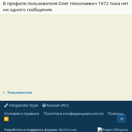
В профиле пользователя Олег Николаевич 1972 пока нет
ни одного сообщения.
Пользователи
Hihglander Style
Russian (RU)
Условия и правила
Политика конфиденциальности
Помощь
Свер
R
S
S
Разработка и поддержка форума:
XenForo.ws