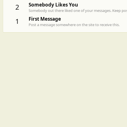
Somebody Likes You
2
Somebody out there liked one of your messages. Keep post
First Message
1
Post a message somewhere on the site to receive this.