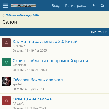
Вход
Регистрация
Тойота Хайлендер 2020
Салон
Фильтры
Климат на хайлендер 2.0 Китай
A
Alex2676
Ответы
18
19 Авг 2025
Скрип в области панорамной крыши
V
Vasek1983
Ответы
22
18 Окт 2024
Обогрев боковых зеркал
kpe4et
Ответы
4
3 Дек 2023
Освещение салона
А
АйдарА
Ответы
21
9 Ноя 2023