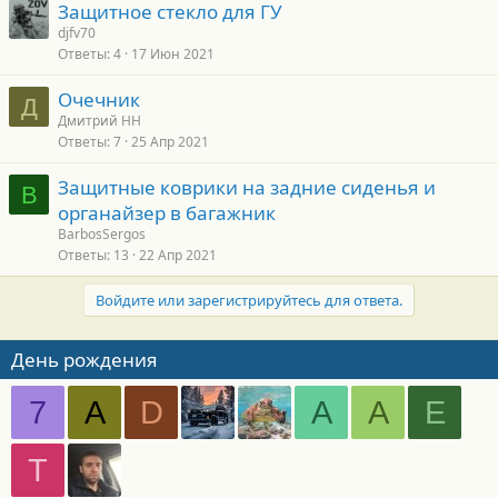
Защитное стекло для ГУ
djfv70
Ответы
4
17 Июн 2021
Очечник
Д
Дмитрий НН
Ответы
7
25 Апр 2021
Защитные коврики на задние сиденья и
B
органайзер в багажник
BarbosSergos
Ответы
13
22 Апр 2021
Войдите или зарегистрируйтесь для ответа.
День рождения
7
A
D
А
А
Е
Т