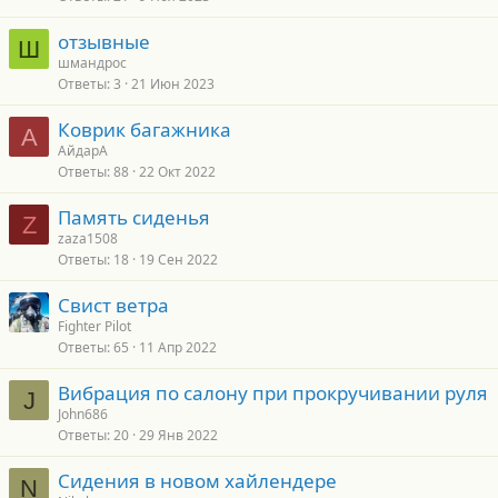
отзывные
Ш
шмандрос
Ответы
3
21 Июн 2023
Коврик багажника
А
АйдарА
Ответы
88
22 Окт 2022
Память сиденья
Z
zaza1508
Ответы
18
19 Сен 2022
Свист ветра
Fighter Pilot
Ответы
65
11 Апр 2022
Вибрация по салону при прокручивании руля
J
John686
Ответы
20
29 Янв 2022
Сидения в новом хайлендере
N