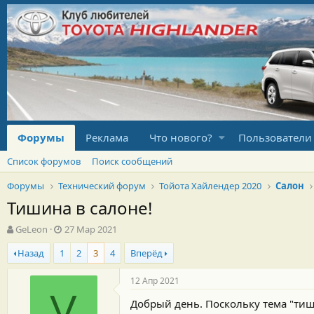
Форумы
Реклама
Что нового?
Пользователи
Список форумов
Поиск сообщений
Форумы
Технический форум
Тойота Хайлендер 2020
Салон
Тишина в салоне!
А
Д
GeLeon
27 Мар 2021
в
а
Назад
1
2
3
4
Вперёд
т
т
о
а
р
н
12 Апр 2021
т
а
V
Добрый день. Поскольку тема "тиш
е
ч