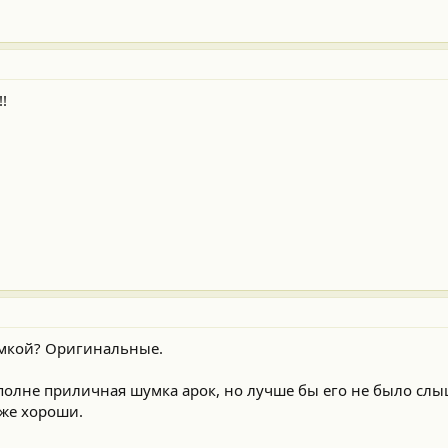
!
умкой? Оригинальные.
,вполне приличная шумка арок, но лучше бы его не было слы
же хороши.