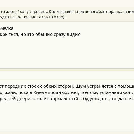
в салоне" хочу спросить. Кто из владельцев нового хая обращал вним
будто не полностью закрыто окно).
амялся.
акрыться, но это обычно сразу видно
от передних стоек с обеих сторон. Шум устраняется с помо
о, жаль, пока в Киеве «родных» нет, поэтому устанавливал
ередней двери- «полёт нормальный», буду ждать , когда поя