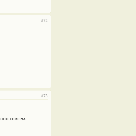
#72
#73
шно совсем.