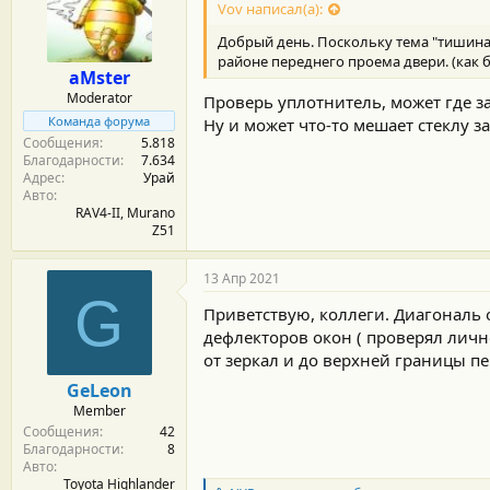
Vov написал(а):
Добрый день. Поскольку тема "тишина 
районе переднего проема двери. (как 
aMster
Moderator
Проверь уплотнитель, может где з
Команда форума
Ну и может что-то мешает стеклу з
Сообщения
5.818
Благодарности
7.634
Адрес
Урай
Авто
RAV4-II, Murano
Z51
13 Апр 2021
G
Приветствую, коллеги. Диагональ 
дефлекторов окон ( проверял личн
от зеркал и до верхней границы п
GeLeon
Member
Сообщения
42
Благодарности
8
Авто
Toyota Highlander