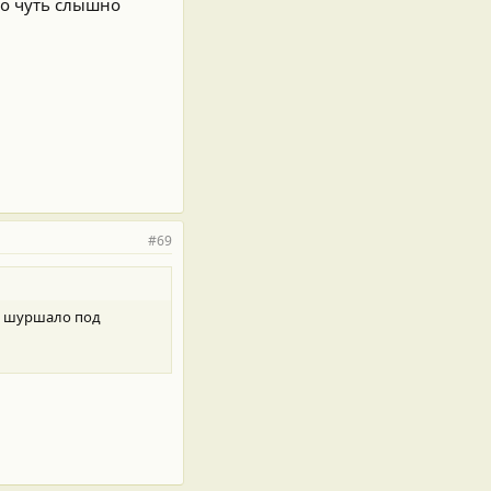
то чуть слышно
#69
но шуршало под