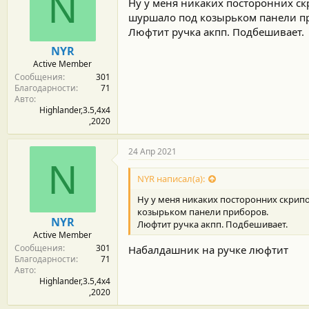
N
Ну у меня никаких посторонних скр
шуршало под козырьком панели п
Люфтит ручка акпп. Подбешивает.
NYR
Active Member
Сообщения
301
Благодарности
71
Авто
Highlander,3.5,4х4
,2020
24 Апр 2021
N
NYR написал(а):
Ну у меня никаких посторонних скрипо
козырьком панели приборов.
NYR
Люфтит ручка акпп. Подбешивает.
Active Member
Сообщения
301
Набалдашник на ручке люфтит
Благодарности
71
Авто
Highlander,3.5,4х4
,2020