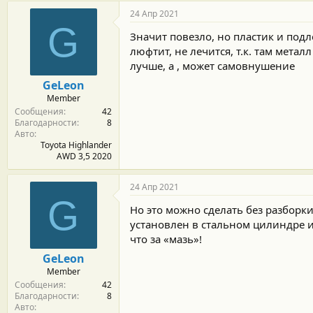
24 Апр 2021
G
Значит повезло, но пластик и под
люфтит, не лечится, т.к. там метал
лучше, а , может самовнушение
GeLeon
Member
Сообщения
42
Благодарности
8
Авто
Toyota Highlander
AWD 3,5 2020
24 Апр 2021
G
Но это можно сделать без разборк
установлен в стальном цилиндре и 
что за «мазь»!
GeLeon
Member
Сообщения
42
Благодарности
8
Авто