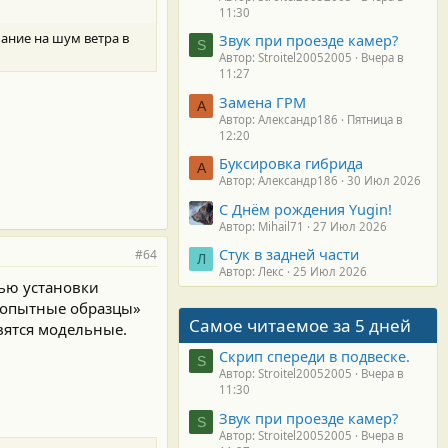
11:30
ание на шум ветра в
Звук при проезде камер?
S
Автор: Stroitel20052005
Вчера в
11:27
Замена ГРМ
А
Автор: Александр186
Пятница в
12:20
Буксировка гибрида
А
Автор: Александр186
30 Июл 2026
С Днём рождения Yugin!
Автор: Mihail71
27 Июл 2026
Стук в задней части
#64
Л
Автор: Лекс
25 Июл 2026
щью установки
 «опытные образцы»
Самое читаемое за 5 дней
вятся модельные.
Скрип спереди в подвеске.
S
Автор: Stroitel20052005
Вчера в
11:30
Звук при проезде камер?
S
Автор: Stroitel20052005
Вчера в