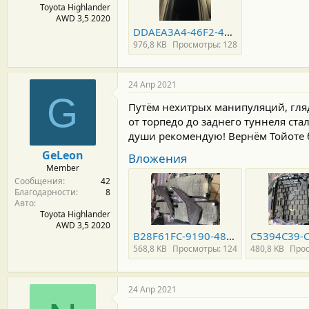
Toyota Highlander
AWD 3,5 2020
DDAEA3A4-46F2-4021-8BCC-85AC6A5665EB.jpeg
976,8 KB
Просмотры: 128
24 Апр 2021
G
Путём нехитрых манипуляций, глядя
от торпедо до заднего туннеля стал
души рекомендую! Вернём Тойоте 
GeLeon
Вложения
Member
Сообщения
42
Благодарности
8
Авто
Toyota Highlander
AWD 3,5 2020
B28F61FC-9190-4893-BFB9-948424D26F41.jpeg
568,8 KB
Просмотры: 124
480,8 KB
Прос
24 Апр 2021