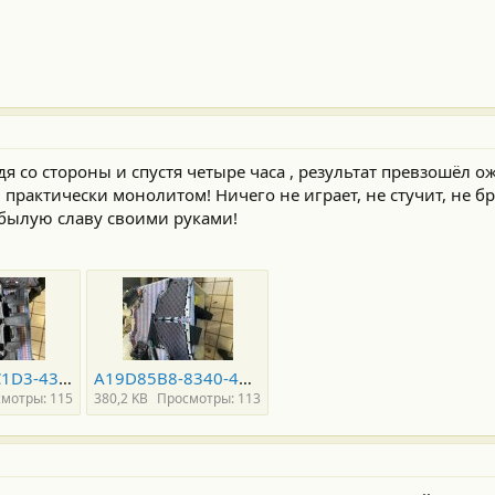
 со стороны и спустя четыре часа , результат превзошёл о
 практически монолитом! Ничего не играет, не стучит, не бр
былую славу своими руками!
C5394C39-C1D3-4354-ACDC-B53280C73944.jpeg
A19D85B8-8340-4CDA-81A3-5A3FBF8BFBFD.jpeg
мотры: 115
380,2 KB
Просмотры: 113