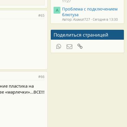
11:27
Проблема с подключением
А
блютуза
#65
Автор: Азамат727
Сегодня в 13:30
Поделиться страницей
WhatsApp
Электронная почта
Ссылка
#66
ние пластика на
е «марлечки»...ВСЕ!!!