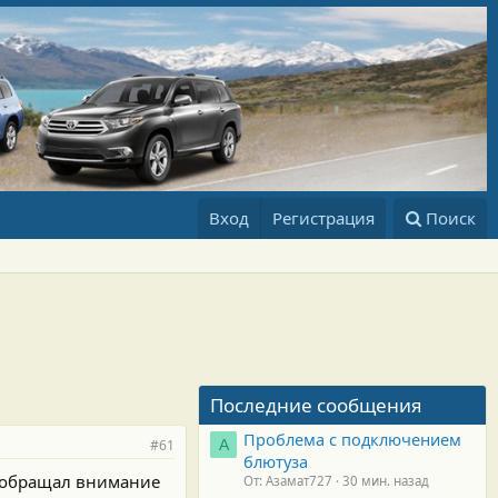
Вход
Регистрация
Поиск
Последние сообщения
Проблема с подключением
#61
А
блютуза
я обращал внимание
От: Азамат727
30 мин. назад