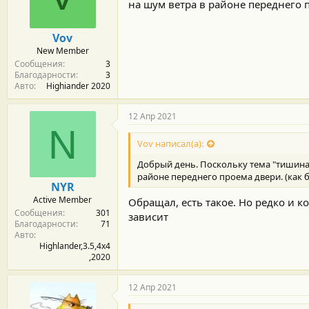
м
а
на шум ветра в районе переднего п
ы
л
а
Vov
New Member
Сообщения
3
Благодарности
3
Авто
Highiander 2020
12 Апр 2021
N
Vov написал(а):
Добрый день. Поскольку тема "тишина 
районе переднего проема двери. (как 
NYR
Active Member
Обращал, есть такое. Но редко и 
Сообщения
301
зависит
Благодарности
71
Авто
Highlander,3.5,4х4
,2020
12 Апр 2021