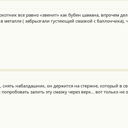
локотник все равно «звенит» как бубен шамана, впрочем дел
л в металле ( забрызгали густеющей смазкой с баллончика), 
и, снять набалдашник, он держится на стержне, который в с
попробовать залить эту смазку через верх... вот только не