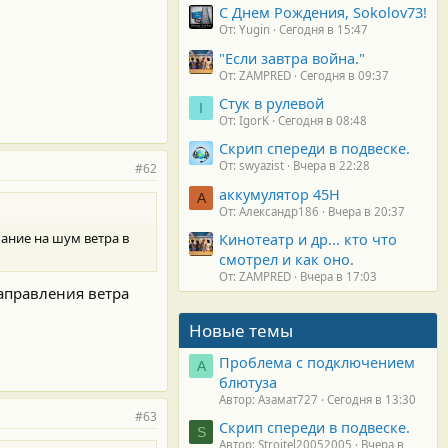
С Днем Рождения, Sokolov73!
От: Yugin
Сегодня в 15:47
"Если завтра война."
От: ZAMPRED
Сегодня в 09:37
Стук в рулевой
I
От: IgorK
Сегодня в 08:48
Скрип спереди в подвеске.
От: swyazist
Вчера в 22:28
#62
аккумулятор 45H
А
От: Александр186
Вчера в 20:37
ание на шум ветра в
Кинотеатр и др... кто что
смотрел и как оно.
От: ZAMPRED
Вчера в 17:03
аправления ветра
Новые темы
Проблема с подключением
А
блютуза
Автор: Азамат727
Сегодня в 13:30
#63
Скрип спереди в подвеске.
S
Автор: Stroitel20052005
Вчера в