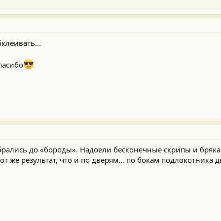
клеивать...
пасибо
брались до «бороды». Надоели бесконечные скрипы и бряка
т же результат, что и по дверям... по бокам подлокотника дв