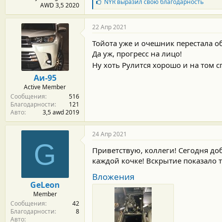
Б
NYR
выразил свою благодарность
AWD 3,5 2020
л
а
г
22 Апр 2021
о
д
Тойота уже и очешник перестала об
а
Да уж, прогресс на лицо!
р
Ну хоть Рулится хорошо и на том с
н
о
Аи-95
с
Active Member
т
Сообщения
516
и
Благодарности
121
:
Авто
3,5 awd 2019
24 Апр 2021
G
Приветствую, коллеги! Сегодня до
каждой кочке! Вскрытие показало то
Вложения
GeLeon
Member
Сообщения
42
Благодарности
8
Авто