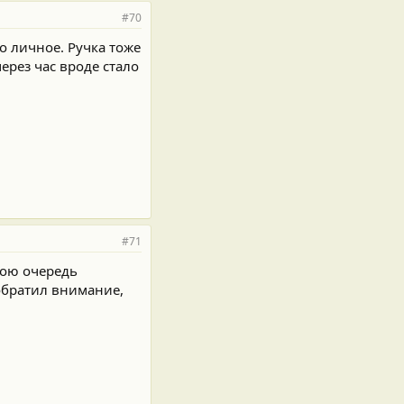
#70
о личное. Ручка тоже
через час вроде стало
#71
вою очередь
 обратил внимание,