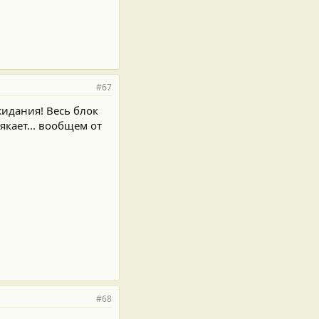
#67
жидания! Весь блок
якает... вообщем от
#68