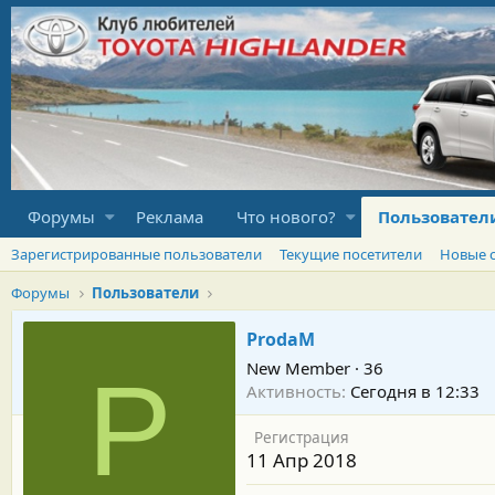
Форумы
Реклама
Что нового?
Пользовател
Зарегистрированные пользователи
Текущие посетители
Новые 
Форумы
Пользователи
ProdaM
New Member
·
36
P
Активность
Сегодня в 12:33
Регистрация
11 Апр 2018