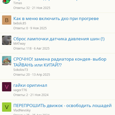
Timas
Ответы
32
21 Ноя 2025
Как в меню включить дхо при прогреве
B
bebsk.85
Ответы
0
9 Ноя 2025
Сброс лампочки датчика давления шин (!)
MATway
Ответы
118
6 Авг 2025
СРОЧНО! замена радиатора кондея- выбор
ТАЙВАНЬ или КИТАЙ??
Sokolov73
Ответы
20
13 Апр 2025
гайки оригинал
V
vagor776
Ответы
2
21 Ноя 2024
ПЕРЕПРОШИТЬ движок - освободить лошадей
V
VladNevskiy