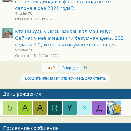
свечения диодов в фоновой подсветке
салона в хае 2021 года?:
Sokolov73
Ответы
0
24 Окт 2022
Кто нибудь у Лисы заказывал машину?
Сейчас у неё в наличии безумная цена, 2021
года за 7,2, хоть платинум комплектация
Sokolov73
Ответы
115
22 Окт 2022
Last
1 из 9
Вперёд
Войдите или зарегистрируйтесь для ответа.
День рождения
5
A
A
R
Y
×
Д
Последние сообщения