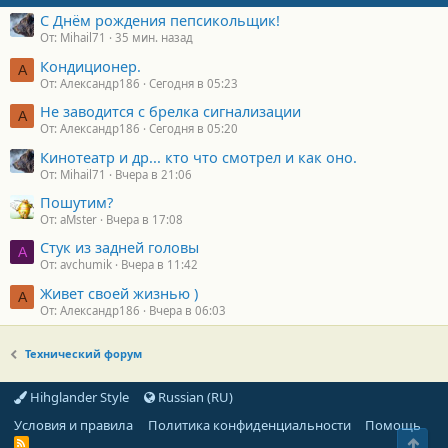
С Днём рождения пепсикольщик!
От: Mihail71
35 мин. назад
Кондиционер.
А
От: Александр186
Сегодня в 05:23
Не заводится с брелка сигнализации
А
От: Александр186
Сегодня в 05:20
Кинотеатр и др... кто что смотрел и как оно.
От: Mihail71
Вчера в 21:06
Пошутим?
От: aMster
Вчера в 17:08
Стук из задней головы
A
От: avchumik
Вчера в 11:42
Живет своей жизнью )
А
От: Александр186
Вчера в 06:03
Технический форум
Hihglander Style
Russian (RU)
Условия и правила
Политика конфиденциальности
Помощь
Свер
R