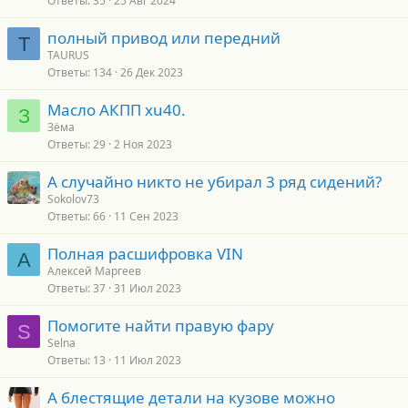
Ответы
35
25 Авг 2024
полный привод или передний
T
TAURUS
Ответы
134
26 Дек 2023
Масло АКПП xu40.
З
Зёма
Ответы
29
2 Ноя 2023
А случайно никто не убирал 3 ряд сидений?
Sokolov73
Ответы
66
11 Сен 2023
Полная расшифровка VIN
А
Алексей Маргеев
Ответы
37
31 Июл 2023
Помогите найти правую фару
S
Selna
Ответы
13
11 Июл 2023
А блестящие детали на кузове можно