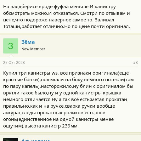
На валдберисе вроде фуфла меньше.И канистру
обсмотреть можно.И отказаться. Смотри по отзывам и
цене,что подороже-наверное самое то. Заливал
Тоташи,работает отлично.Но по цене почти оригинал.
Зёма
З
New Member
27 Окт 2023
#3
Купил три канистры ws, все признаки оригинала(ещё
красные банки),полежали на боку,немного потекли(там
по пару капель),насторожило,ну блин с оригиналом бы
врятли такое было,ну и у одной канистры крышка
немного отличается.Ну а так всё есть:метал прокатан
правильно,как и на ручке,сварка ручки вообще
аккурат,следы прокатных роликов есть,шов
огонь(единственное на одной канистры менее
ощутим),высота канистр 239мм.