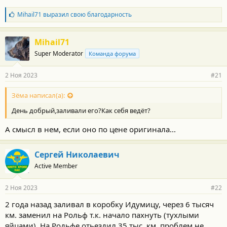
Б
Mihail71
выразил свою благодарность
л
а
г
Mihail71
о
Super Moderator
Команда форума
д
а
р
2 Ноя 2023
#21
н
о
с
Зёма написал(а):
т
День добрый,заливали его?Как себя ведёт?
и
:
А смысл в нем, если оно по цене оригинала...
Сергей Николаевич
Active Member
2 Ноя 2023
#22
2 года назад заливал в коробку Идумицу, через 6 тысяч
км. заменил на Рольф т.к. начало пахнуть (тухлыми
яйцами). На Родьфе отьездил 35 тыс. км. проблем не