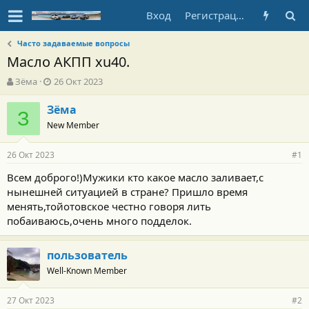
Вход
Регистрация
Часто задаваемые вопросы
Масло АКПП xu40.
А
Д
Зёма
26 Окт 2023
в
а
т
т
Зёма
З
о
а
New Member
р
н
т
а
26 Окт 2023
е
ч
#1
м
а
Всем доброго!)Мужики кто какое масло заливает,с
ы
л
нынешней ситуацией в стране? Пришло время
а
менять,тойотовское честно говоря лить
побаиваюсь,очень много подделок.
пользователь
Well-Known Member
27 Окт 2023
#2