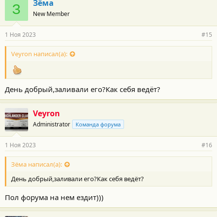
Зёма
З
New Member
1 Ноя 2023
#15
Veyron написал(а):
День добрый,заливали его?Как себя ведёт?
Veyron
Administrator
Команда форума
1 Ноя 2023
#16
Зёма написал(а):
День добрый,заливали его?Как себя ведёт?
Пол форума на нем ездит)))