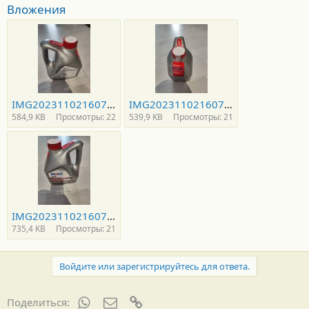
Вложения
IMG20231102160741.jpg
IMG20231102160735.jpg
584,9 KB
Просмотры: 22
539,9 KB
Просмотры: 21
IMG20231102160728.jpg
735,4 KB
Просмотры: 21
Войдите или зарегистрируйтесь для ответа.
WhatsApp
Электронная почта
Ссылка
Поделиться: