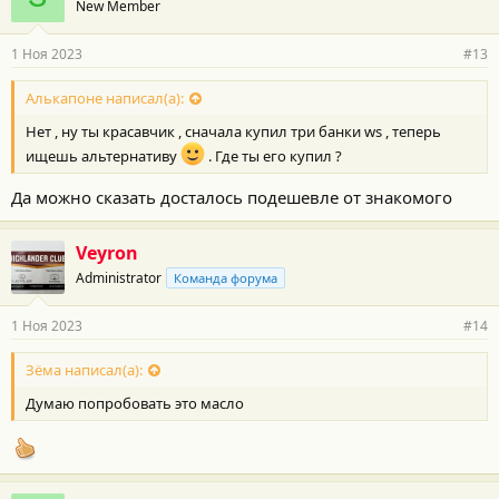
New Member
1 Ноя 2023
#13
Алькапоне написал(а):
Нет , ну ты красавчик , сначала купил три банки ws , теперь
ищешь альтернативу
. Где ты его купил ?
Да можно сказать досталось подешевле от знакомого
Veyron
Administrator
Команда форума
1 Ноя 2023
#14
Зёма написал(а):
Думаю попробовать это масло