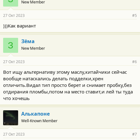
New Member
д
а
р
27 Окт 2023
#5
н
о
)))Как вариант
с
т
и
Зёма
:
З
New Member
27 Окт 2023
#6
Вот ищу альтернативу этому маслу,китайчики сейчас
вообще натаскались делать подделки,хрен
отличить.Видал тип просто берет и снимает пробку,без
отдирания пломбы,потом на место ставит,и лей ты туда
что хочешь
Алькапоне
Well-Known Member
27 Окт 2023
#7