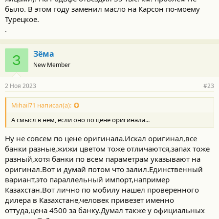
было. В этом году заменил масло на Карсон по-моему
Турецкое.
.
Зёма
З
New Member
2 Ноя 2023
#23
Mihail71 написал(а):
А смысл в нем, если оно по цене оригинала...
Ну не совсем по цене оригинала.Искал оригинал,все
банки разные,жижи цветом тоже отличаются,запах тоже
разный,хотя банки по всем параметрам указывают на
оригинал.Вот и думай потом что залил.Единственный
вариант,это параллельный импорт,например
Казахстан.Вот лично по мобилу нашел проверенного
дилера в Казахстане,человек привезет именно
оттуда,цена 4500 за банку.Думал также у официальных