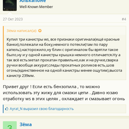
Алькапоне
Well-Known Member
27 Окт 2023
#4
Зёма написал(а):
Купил три канистры ws, все признаки оригинала(ещё красные
банки),полежали на боку,немного потекли(там по пару
капель),насторожило,ну блин с оригиналом бы врятли такое
было,ну и у одной канистры крышка немного отличается.Ну а
так всё есть:метал прокатан правильно,как и на ручке,сварка
ручки вообще аккурат,следы прокатных роликов есть,шов
огонь(единственное на одной канистры менее ощутим),высота
канистр 239мм.
Привет друг ! Если есть бензопила , то можно
использовать эту жижу для смазки цепи . Давно юзаю
отработку ws в этих целях , охлаждает и смазывает огонь
Б
Ayrat_N
выразил свою благодарность
л
а
г
Зёма
З
о