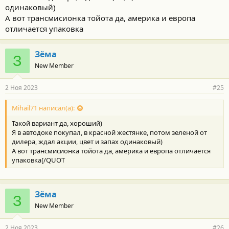
одинаковый)
А вот трансмисионка тойота да, америка и европа
отличается упаковка
Зёма
З
New Member
2 Ноя 2023
#25
Mihail71 написал(а):
Такой вариант да, хороший)
Я в автодоке покупал, в красной жестянке, потом зеленой от
дилера, ждал акции, цвет и запах одинаковый)
А вот трансмисионка тойота да, америка и европа отличается
упаковка[/QUOT
Зёма
З
New Member
2 Ноя 2023
#26