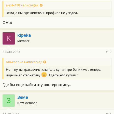
alexlx470 написал(а):
Зёма, а Вы где живёте? В профиле не увидел.
Омск
kipeka
K
Member
31 Окт 2023
#10
Алькапоне написал(а):
Нет , ну ты красавчик , сначала купил три банки ws , теперь
ищешь альтернативу
. Где ты его купил ?
Где бы еще найти эту альтернативу..
Зёма
З
New Member
1 Ноя 2023
#11