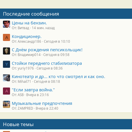
Последние сообщения
Цены на бензин.
От: Витвад
14 мин. назад
Кондиционер.
А
От: Александр186
Сегодня в 10:10
С Днём рождения пепсикольщик!
От: Владимир014
Сегодня в 09:58
Стойки переднего стабилизатора
Y
От: yuriy1976
Сегодня в 08:36
Кинотеатр и др... кто что смотрел и как оно.
От: Mihail71
Сегодня в 08:18
"Если завтра война."
A
От: ASB
Вчера в 23:16
Музыкальные предпочтения
От: ZAMPRED
Вчера в 22:40
Новые темы