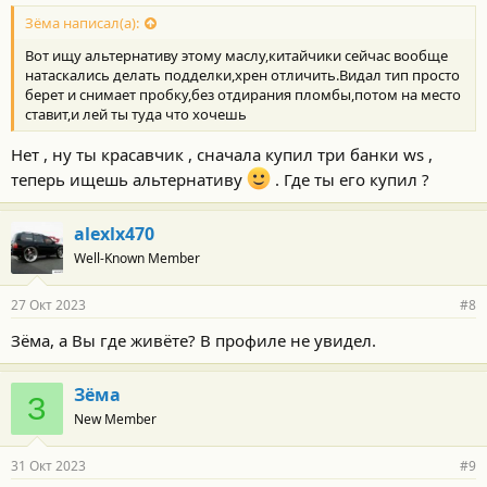
Зёма написал(а):
Вот ищу альтернативу этому маслу,китайчики сейчас вообще
натаскались делать подделки,хрен отличить.Видал тип просто
берет и снимает пробку,без отдирания пломбы,потом на место
ставит,и лей ты туда что хочешь
Нет , ну ты красавчик , сначала купил три банки ws ,
теперь ищешь альтернативу
. Где ты его купил ?
alexlx470
Well-Known Member
27 Окт 2023
#8
Зёма, а Вы где живёте? В профиле не увидел.
Зёма
З
New Member
31 Окт 2023
#9