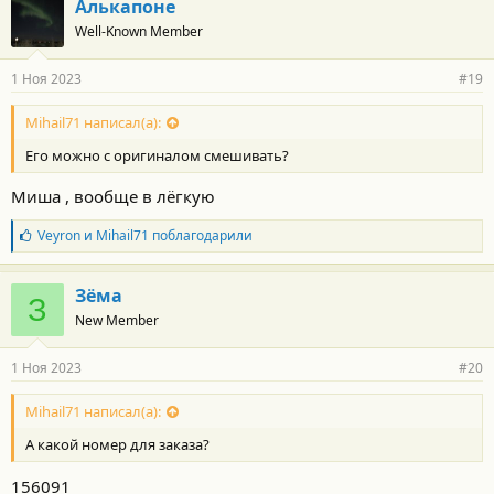
Алькапоне
Well-Known Member
1 Ноя 2023
#19
Mihail71 написал(а):
Его можно с оригиналом смешивать?
Миша , вообще в лёгкую
Б
Veyron
и
Mihail71
поблагодарили
л
а
г
Зёма
З
о
New Member
д
а
р
1 Ноя 2023
#20
н
о
с
Mihail71 написал(а):
т
А какой номер для заказа?
и
:
156091