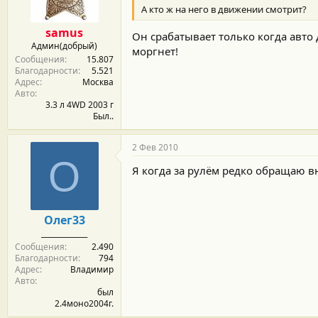
А кто ж на него в движении смотрит?
samus
Он срабатывает только когда авто 
Админ(добрый)
моргнет!
Сообщения
15.807
Благодарности
5.521
Адрес
Москва
Авто
3.3 л 4WD 2003 г
Был..
2 Фев 2010
О
Я когда за рулём редко обращаю в
Олег33
_____________
Сообщения
2.490
Благодарности
794
Адрес
Владимир
Авто
был
2.4моно2004г.