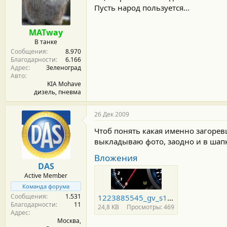
Пусть народ пользуется...
MATway
В танке
Сообщения
8.970
Благодарности
6.166
Адрес
Зеленоград
Авто
KIA Mohave
дизель, пневма
26 Дек 2009
Чтоб понять какая именно загорев
выкладываю фото, заодно и в шапк
Вложения
DAS
Active Member
Команда форума
Сообщения
1.531
1223885545_gv_s11.jpg
Благодарности
11
24,8 KB
Просмотры: 469
Адрес
Москва,