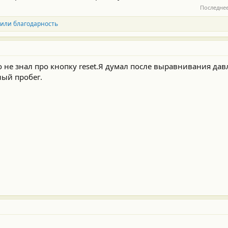
Последне
или благодарность
о не знал про кнопку reset.Я думал после выравнивания да
ный пробег.