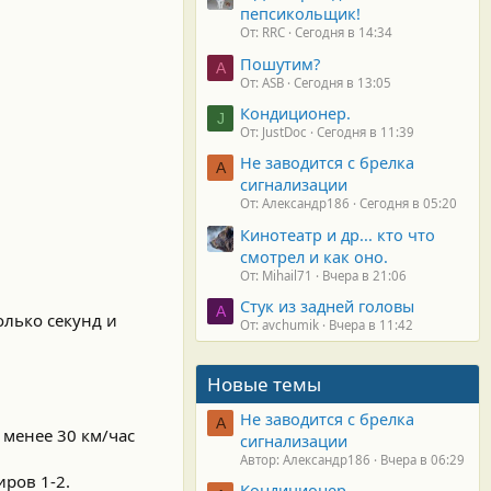
пепсикольщик!
От: RRC
Сегодня в 14:34
Пошутим?
A
От: ASB
Сегодня в 13:05
Кондиционер.
J
От: JustDoc
Сегодня в 11:39
Не заводится с брелка
А
сигнализации
От: Александр186
Сегодня в 05:20
Кинотеатр и др... кто что
смотрел и как оно.
От: Mihail71
Вчера в 21:06
Стук из задней головы
A
олько секунд и
От: avchumik
Вчера в 11:42
Новые темы
Не заводится с брелка
А
 менее 30 км/час
сигнализации
Автор: Александр186
Вчера в 06:29
иров 1-2.
Кондиционер.