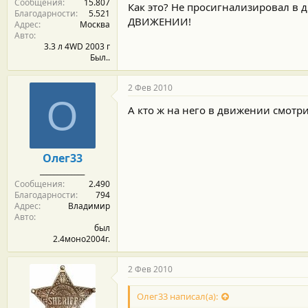
Сообщения
15.807
Как это? Не просигнализировал в 
Благодарности
5.521
ДВИЖЕНИИ!
Адрес
Москва
Авто
3.3 л 4WD 2003 г
Был..
2 Фев 2010
О
А кто ж на него в движении смотр
Олег33
_____________
Сообщения
2.490
Благодарности
794
Адрес
Владимир
Авто
был
2.4моно2004г.
2 Фев 2010
Олег33 написал(а):