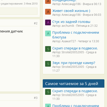
А
е редактирование:
3 Фев 2010
Автор: Александр186
Вчера в 06:13
Живет своей жизнью )
А
Автор: Александр186
Вчера в 06:03
Стук из задней головы
A
#2
Автор: avchumik
Пятница в 21:32
вления датчик
Проблема с подключением
А
блютуза
Автор: Азамат727
Четверг в 13:30
Скрип спереди в подвеске.
S
Автор: Stroitel20052005
Среда в
11:30
Звук при проезде камер?
S
Автор: Stroitel20052005
Среда в
11:27
Самое читаемое за 5 дней
Скрип спереди в подвеске.
S
Автор: Stroitel20052005
Среда в
#3
11:30
Проблема с подключением
А