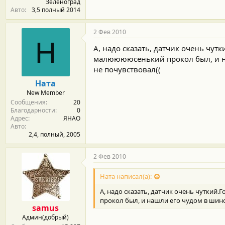
Зеленоград
Авто
3,5 полный 2014
2 Фев 2010
Н
А, надо сказать, датчик очень чут
малююююсенький прокол был, и наш
не почувствовал((
Ната
New Member
Сообщения
20
Благодарности
0
Адрес
ЯНАО
Авто
2,4, полный, 2005
2 Фев 2010
Ната написал(а):
А, надо сказать, датчик очень чуткий
прокол был, и нашли его чудом в шином
samus
Админ(добрый)