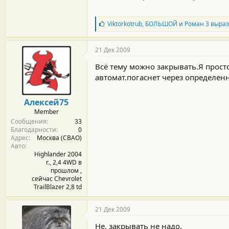
Б
Viktorkotrub
,
БОЛЬШОЙ
и
Роман 3
выраз
л
а
г
21 Дек 2009
о
д
Всё тему можно закрывать.Я прост
а
автомат.погаснет через определен
р
н
о
Алексей75
с
Member
т
Сообщения
33
и
Благодарности
0
:
Адрес
Москва (СВАО)
Авто
Highlander 2004
г., 2,4 4WD в
прошлом ,
сейчас Chevrolet
TrailBlazer 2,8 td
21 Дек 2009
Не, закрывать не надо.