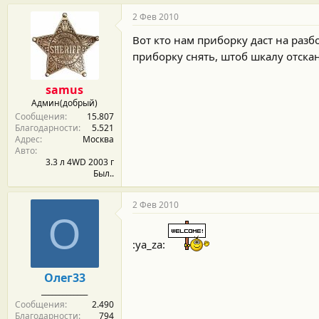
2 Фев 2010
Вот кто нам приборку даст на разбо
приборку снять, штоб шкалу отска
samus
Админ(добрый)
Сообщения
15.807
Благодарности
5.521
Адрес
Москва
Авто
3.3 л 4WD 2003 г
Был..
2 Фев 2010
О
:ya_za:
Олег33
_____________
Сообщения
2.490
Благодарности
794