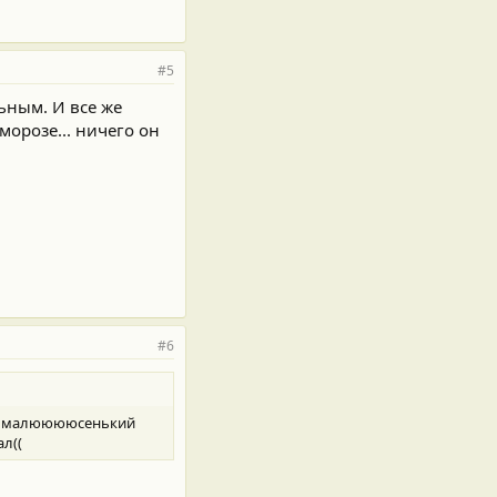
#5
ьным. И все же
орозе... ничего он
#6
 же малююююсенький
ал((