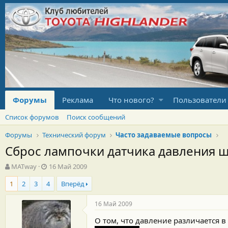
Форумы
Реклама
Что нового?
Пользователи
Список форумов
Поиск сообщений
Форумы
Технический форум
Часто задаваемые вопросы
Сброс лампочки датчика давления ши
А
Д
MATway
16 Май 2009
в
а
1
2
3
4
Вперёд
т
т
о
а
р
н
16 Май 2009
т
а
О том, что давление различается в
е
ч