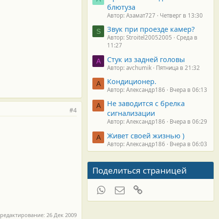
блютуза
Автор: Азамат727
Четверг в 13:30
Звук при проезде камер?
S
Автор: Stroitel20052005
Среда в
11:27
Стук из задней головы
A
Автор: avchumik
Пятница в 21:32
Кондиционер.
А
Автор: Александр186
Вчера в 06:13
Не заводится с брелка
А
#4
сигнализации
Автор: Александр186
Вчера в 06:29
Живет своей жизнью )
А
Автор: Александр186
Вчера в 06:03
Поделиться страницей
WhatsApp
Электронная почта
Ссылка
 редактирование:
26 Дек 2009