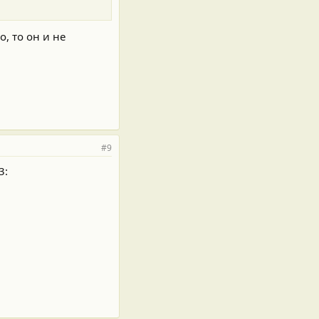
, то он и не
#9
3: