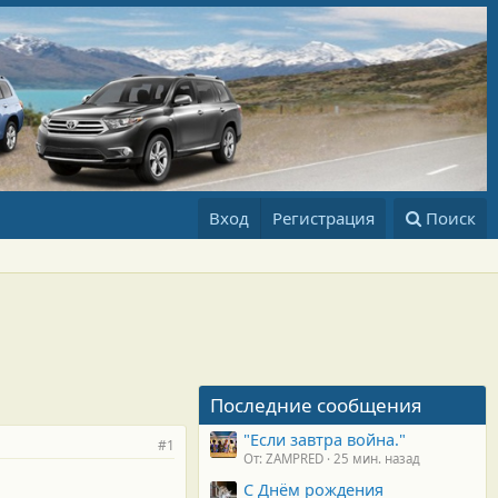
Вход
Регистрация
Поиск
Последние сообщения
"Если завтра война."
#1
От: ZAMPRED
25 мин. назад
С Днём рождения