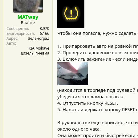
м
а
ы
л
а
MATway
В танке
Сообщения
8.970
Чтобы она погасла, нужно сделать
Благодарности
6.166
Адрес
Зеленоград
Авто
1. Припарковать авто на ровной п
KIA Mohave
2. Проверить давление во всех шин
дизель, пневма
3. Включить зажигание - если инди
(находится в торпеде под рулевой 
убедиться что лампа погасла.
4. Отпустить кнопку RESET.
5. Нажать и держать кнопку RESET 
В руководстве ещё написано, что 
около одного часа.
Она может пройти и быстрее если - 