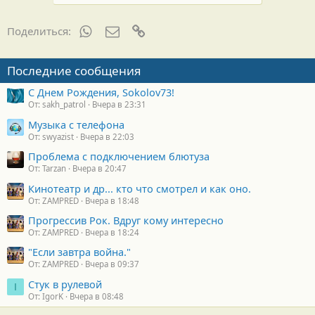
WhatsApp
Электронная почта
Ссылка
Поделиться:
Последние сообщения
С Днем Рождения, Sokolov73!
От: sakh_patrol
Вчера в 23:31
Музыка с телефона
От: swyazist
Вчера в 22:03
Проблема с подключением блютуза
От: Tarzan
Вчера в 20:47
Кинотеатр и др... кто что смотрел и как оно.
От: ZAMPRED
Вчера в 18:48
Прогрессив Рок. Вдруг кому интересно
От: ZAMPRED
Вчера в 18:24
"Если завтра война."
От: ZAMPRED
Вчера в 09:37
Стук в рулевой
I
От: IgorK
Вчера в 08:48