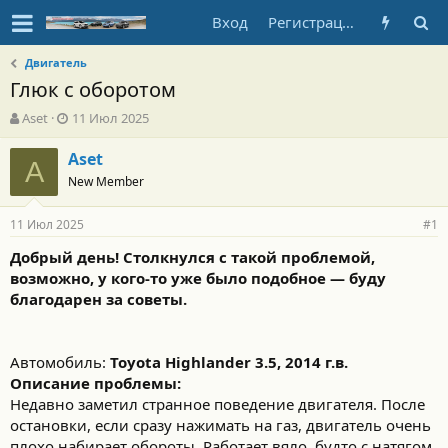
Вход
Регистрация
Двигатель
Глюк с оборотом
А
Д
Aset
11 Июл 2025
в
а
т
т
Aset
A
о
а
New Member
р
н
т
а
11 Июл 2025
е
ч
#1
м
а
Добрый день! Столкнулся с такой проблемой,
ы
л
возможно, у кого-то уже было подобное — буду
а
благодарен за советы.
Автомобиль:
Toyota Highlander 3.5, 2014 г.в.
Описание проблемы:
Недавно заметил странное поведение двигателя. После
остановки, если сразу нажимать на газ, двигатель очень
плохо набирает обороты. Работает вяло, будто с натягом.