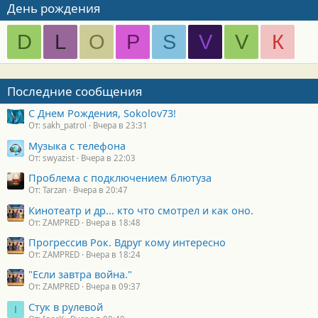
День рождения
D
L
O
P
S
V
V
К
Последние сообщения
С Днем Рождения, Sokolov73!
От: sakh_patrol
Вчера в 23:31
Музыка с телефона
От: swyazist
Вчера в 22:03
Проблема с подключением блютуза
От: Tarzan
Вчера в 20:47
Кинотеатр и др... кто что смотрел и как оно.
От: ZAMPRED
Вчера в 18:48
Прогрессив Рок. Вдруг кому интересно
От: ZAMPRED
Вчера в 18:24
"Если завтра война."
От: ZAMPRED
Вчера в 09:37
Стук в рулевой
I