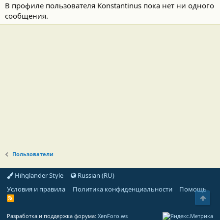
В профиле пользователя Konstantinus пока нет ни одного
сообщения.
Пользователи
Hihglander Style
Russian (RU)
Условия и правила
Политика конфиденциальности
Помощь
Свер
R
S
S
Разработка и поддержка форума:
XenForo.ws