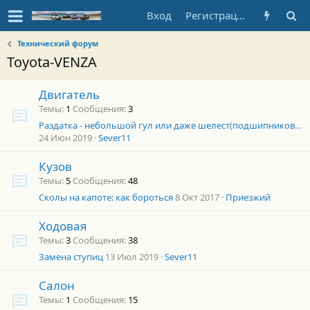
Вход
Регистрация
Технический форум
Toyota-VENZA
Двигатель
Темы
1
Сообщения
3
Раздатка - небольшой гул или даже шелест(подшипников в масляном голодании)
24 Июн 2019
Sever11
Кузов
Темы
5
Сообщения
48
Сколы на капоте: как бороться
8 Окт 2017
Приезжий
Ходовая
Темы
3
Сообщения
38
Замена ступиц
13 Июл 2019
Sever11
Салон
Темы
1
Сообщения
15