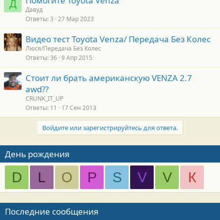
Помогите Toyota Venza
Д
Давуд
Ответы
3
27 Мар 2023
Видео тест Toyota Venza/ Передача Без Колес
Люся/Передача Без Колес
Ответы
36
9 Апр 2015
Стоит ли брать американскую VENZA 2.7
awd??
CRUNK_IT_UP
Ответы
11
17 Сен 2013
Войдите или зарегистрируйтесь для ответа.
День рождения
D
L
O
P
S
V
V
К
Последние сообщения