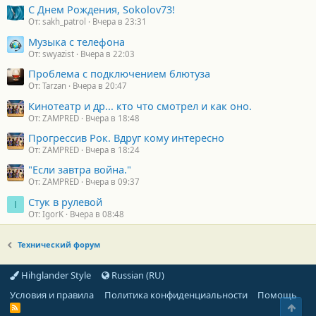
С Днем Рождения, Sokolov73!
От: sakh_patrol
Вчера в 23:31
Музыка с телефона
От: swyazist
Вчера в 22:03
Проблема с подключением блютуза
От: Tarzan
Вчера в 20:47
Кинотеатр и др... кто что смотрел и как оно.
От: ZAMPRED
Вчера в 18:48
Прогрессив Рок. Вдруг кому интересно
От: ZAMPRED
Вчера в 18:24
"Если завтра война."
От: ZAMPRED
Вчера в 09:37
Стук в рулевой
I
От: IgorK
Вчера в 08:48
Технический форум
Hihglander Style
Russian (RU)
Условия и правила
Политика конфиденциальности
Помощь
Свер
R