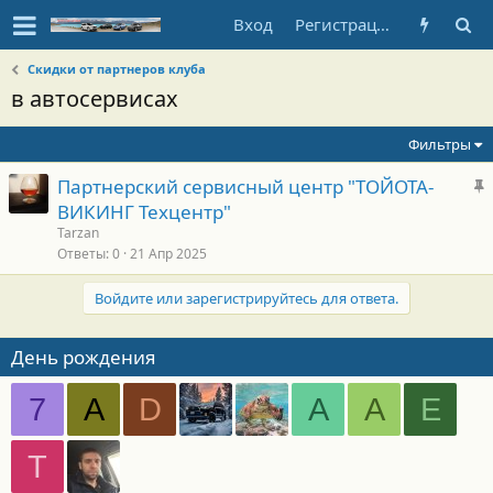
Вход
Регистрация
Скидки от партнеров клуба
в автосервисах
Фильтры
З
Партнерский сервисный центр "ТОЙОТА-
а
ВИКИНГ Техцентр"
к
Tarzan
р
Ответы
0
21 Апр 2025
е
Войдите или зарегистрируйтесь для ответа.
п
л
е
День рождения
о
7
A
D
А
А
Е
Т