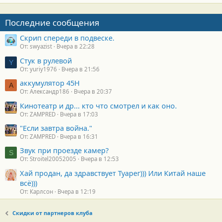
Последние сообщения
Скрип спереди в подвеске.
От: swyazist
Вчера в 22:28
Стук в рулевой
Y
От: yuriy1976
Вчера в 21:56
аккумулятор 45H
А
От: Александр186
Вчера в 20:37
Кинотеатр и др... кто что смотрел и как оно.
От: ZAMPRED
Вчера в 17:03
"Если завтра война."
От: ZAMPRED
Вчера в 16:31
Звук при проезде камер?
S
От: Stroitel20052005
Вчера в 12:53
Хай продан, да здравствует Туарег))) Или Китай наше
всё)))
От: Карлсон
Вчера в 12:19
Скидки от партнеров клуба