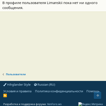
В профиле пользователя Limanskii пока нет ни одного
сообщения.
Пользователи
Hihglander Style
Russian (RU)
Условия и правила
Политика конфиденциальности
Помощь
Свер
R
S
S
Разработка и поддержка форума:
XenForo.ws