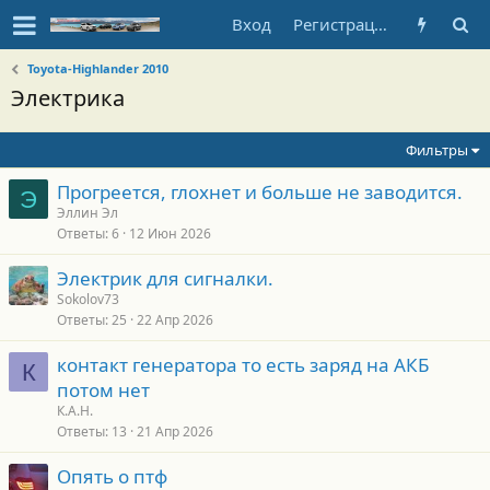
Вход
Регистрация
Toyota-Highlander 2010
Электрика
Фильтры
Прогреется, глохнет и больше не заводится.
Э
Эллин Эл
Ответы
6
12 Июн 2026
Электрик для сигналки.
Sokolov73
Ответы
25
22 Апр 2026
контакт генератора то есть заряд на АКБ
К
потом нет
К.А.Н.
Ответы
13
21 Апр 2026
Опять о птф