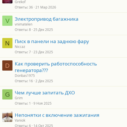
Grekof
Ответы
36
21 Мар 2026
Электропривод багажника
V
vnimatelen
Ответы
8
25 Дек 2025
Писк в панели на заднюю фару
N
Niccaz
Ответы
7
23 Дек 2025
Как проверить работоспособность
D
генератора???
Donbas1975
Ответы
16
2 Дек 2025
Чем лучше запитать ДХО
G
Grim
Ответы
1
9 Ноя 2025
Непонятки с включение зажигания
Vaniok
Ответы
6
14 Окт 2025