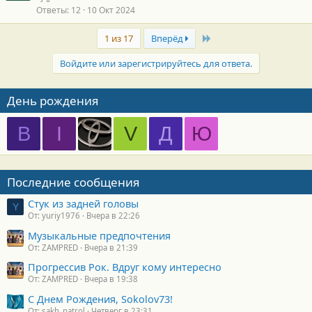
Ответы
12
10 Окт 2024
Last
1 из 17
Вперёд
Войдите или зарегистрируйтесь для ответа.
День рождения
B
I
V
Д
Ю
Последние сообщения
Стук из задней головы
Y
От: yuriy1976
Вчера в 22:26
Музыкальные предпочтения
От: ZAMPRED
Вчера в 21:39
Прогрессив Рок. Вдруг кому интересно
От: ZAMPRED
Вчера в 19:38
С Днем Рождения, Sokolov73!
От: sakh_patrol
Четверг в 23:31