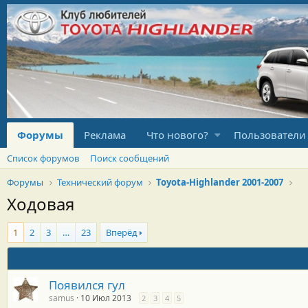
Форумы
Реклама
Что нового?
Пользователи
Список форумов
Поиск сообщений
Форумы
Технический форум
Toyota-Highlander 2001-2007
Ходовая
1
2
3
…
23
Вперёд
Появился гул
samus
10 Июл 2013
2
3
4
5