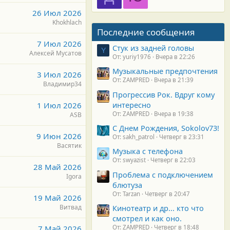
26 Июл 2026
Khokhlach
Последние сообщения
7 Июл 2026
Стук из задней головы
Y
Алексей Мусатов
От: yuriy1976
Вчера в 22:26
Музыкальные предпочтения
3 Июл 2026
От: ZAMPRED
Вчера в 21:39
Владимир34
Прогрессив Рок. Вдруг кому
интересно
1 Июл 2026
От: ZAMPRED
Вчера в 19:38
ASB
С Днем Рождения, Sokolov73!
9 Июн 2026
От: sakh_patrol
Четверг в 23:31
Васятик
Музыка с телефона
От: swyazist
Четверг в 22:03
28 Май 2026
Проблема с подключением
Igora
блютуза
От: Tarzan
Четверг в 20:47
19 Май 2026
Витвад
Кинотеатр и др... кто что
смотрел и как оно.
7 Май 2026
От: ZAMPRED
Четверг в 18:48