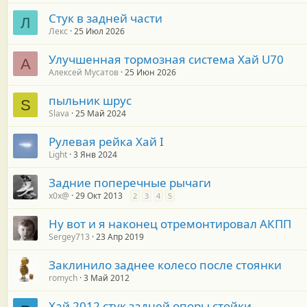
Стук в задней части
Л
Лекс
25 Июл 2026
Улучшенная тормозная система Хай U70
А
Алексей Мусатов
25 Июн 2026
пыльник шрус
S
Slava
25 Май 2024
Рулевая рейка Хай I
Light
3 Янв 2024
Задние поперечные рычаги
x0x@
29 Окт 2013
2
3
4
5
Ну вот и я наконец отремонтировал АКПП
Sergey713
23 Апр 2019
Заклинило заднее колесо после стоянки
romych
3 Май 2012
Хай 2012 стук задней опоры стойки