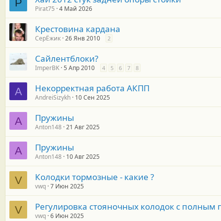
P
Pirat75
4 Май 2026
Крестовина кардана
СерЁжик
26 Янв 2010
2
Сайлентблоки?
ImperBK
5 Апр 2010
4
5
6
7
8
Некорректная работа АКПП
A
AndreiSizykh
10 Сен 2025
Пружины
A
Anton148
21 Авг 2025
Пружины
A
Anton148
10 Авг 2025
Колодки тормозные - какие ?
V
vwq
7 Июн 2025
Регулировка стояночных колодок с полным
V
vwq
6 Июн 2025