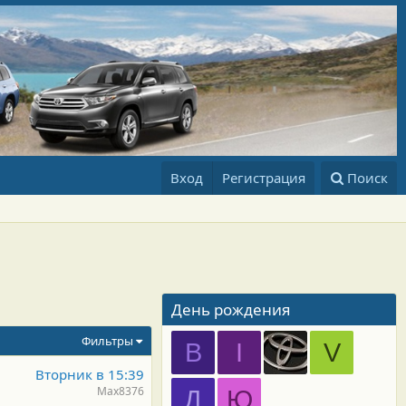
Вход
Регистрация
Поиск
День рождения
Фильтры
B
I
V
Вторник в 15:39
Max8376
Д
Ю