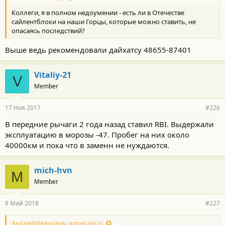
Коллеги, я в полном недоумении - есть ли в Отечестве
сайлентблоки на наши Горцы, которые можно ставить, не
опасаясь последствий?
Выше ведь рекомендовали дайхатсу 48655-87401
Vitaliy-21
V
Member
17 Ноя 2017
#226
В передние рычаги 2 года назад ставил RBI. Выдержали
эксплуатацию в морозы -47. Пробег на них около
40000км и пока что в заменн не нуждаются.
mich-hvn
M
Member
8 Май 2018
#227
АндрейИванович написал(а):