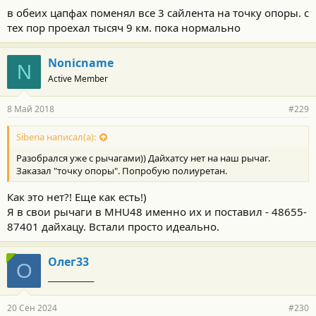
в обеих цапфах поменял все 3 сайлента на точку опоры. с
тех пор проехал тысяч 9 км. пока нормально
Nonicname
N
Active Member
8 Май 2018
#229
Siberia написал(а):
Разобрался уже с рычагами)) Дайхатсу нет на наш рычаг.
Заказал "точку опоры". Попробую полиуретан.
Как это нет?! Еще как есть!)
Я в свои рычаги в MHU48 именно их и поставил - 48655-
87401 дайхацу. Встали просто идеально.
Олег33
О
_____________
20 Сен 2024
#230