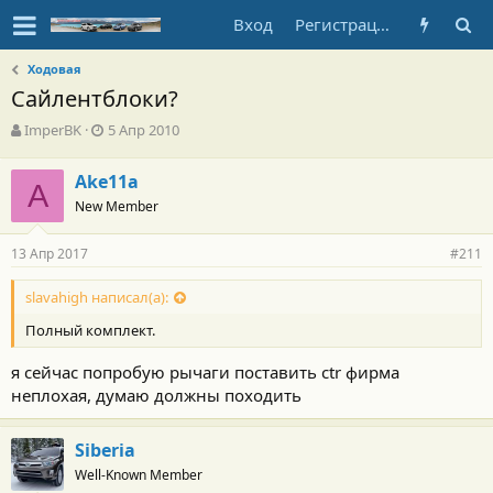
Вход
Регистрация
Ходовая
Сайлентблоки?
А
Д
ImperBK
5 Апр 2010
в
а
т
т
Ake11a
о
A
а
New Member
р
н
т
а
е
ч
13 Апр 2017
#211
м
а
ы
л
slavahigh написал(а):
а
Полный комплект.
я сейчас попробую рычаги поставить ctr фирма
неплохая, думаю должны походить
Siberia
Well-Known Member