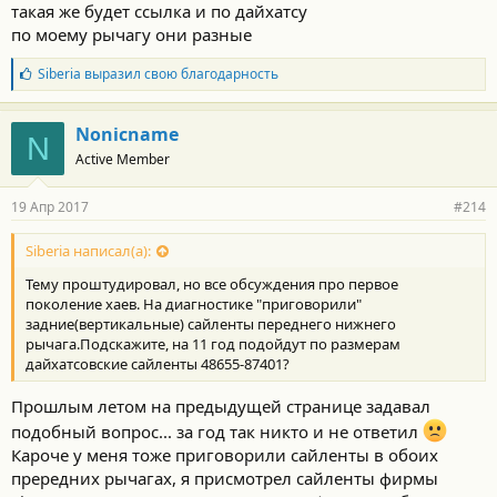
такая же будет ссылка и по дайхатсу
по моему рычагу они разные
Б
Siberia
выразил свою благодарность
л
а
г
Nonicname
N
о
Active Member
д
а
р
19 Апр 2017
#214
н
о
с
Siberia написал(а):
т
Тему проштудировал, но все обсуждения про первое
и
:
поколение хаев. На диагностике "приговорили"
задние(вертикальные) сайленты переднего нижнего
рычага.Подскажите, на 11 год подойдут по размерам
дайхатсовские сайленты 48655-87401?
Прошлым летом на предыдущей странице задавал
подобный вопрос... за год так никто и не ответил
Кароче у меня тоже приговорили сайленты в обоих
прередних рычагах, я присмотрел сайленты фирмы