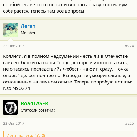
с собой. если что то не так и вопросы-сразу консилиум
собирается. теперь там все вопросы.
Легат
Member
22 Окт 2017
#224
Коллеги, я в полном недоумении - есть ли в Отечестве
сайлентблоки на наши Горцы, которые можно ставить,
не опасаясь последствий? Фебест - на фиг, сразу. "Точка
опоры" делает полное г.... Выводы не умозрительные, а
основанные на личном опыте. Теперь попробую вот эти:
Nso NSO274.
RoadLASER
Статский советчик
22 Окт 2017
#225
Легат написал(а):