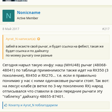
Nonicname
N
Active Member
8 Май 2017
#217
Ayrat_N написал(а):
забей в экзисте свой рычаг, и будет ссылка на фебест, такая же
будет ссылка и по дайхатсу
по моему рычагу они разные
Сегодня нарыл такую инфу: наш (MHU48) рычаг (48068-
48041) по таблице применимости также идет на RX350 (3
поколение), RX450 и RX270... т.е. если я правильно
понимаю у нас с ними одинаковые рычаги стоят. Так вот:
на лексус-клабе (в ветке по 3-му поколению RX) народ
отписывался что ставили в свои передние рычаги эту
"таблетку" дайхатсу 48655-87401.
Б
Kovarny
и
Ayrat_N
поблагодарили
л