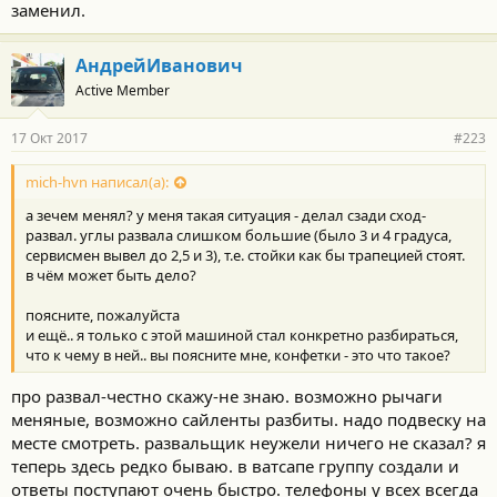
заменил.
АндрейИванович
Active Member
17 Окт 2017
#223
mich-hvn написал(а):
а зечем менял? у меня такая ситуация - делал сзади сход-
развал. углы развала слишком большие (было 3 и 4 градуса,
сервисмен вывел до 2,5 и 3), т.е. стойки как бы трапецией стоят.
в чём может быть дело?
поясните, пожалуйста
и ещё.. я только с этой машиной стал конкретно разбираться,
что к чему в ней.. вы поясните мне, конфетки - это что такое?
про развал-честно скажу-не знаю. возможно рычаги
меняные, возможно сайленты разбиты. надо подвеску на
месте смотреть. развальщик неужели ничего не сказал? я
теперь здесь редко бываю. в ватсапе группу создали и
ответы поступают очень быстро. телефоны у всех всегда