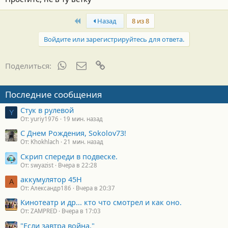
First
Назад
8 из 8
Войдите или зарегистрируйтесь для ответа.
WhatsApp
Электронная почта
Ссылка
Поделиться:
Последние сообщения
Стук в рулевой
Y
От: yuriy1976
19 мин. назад
С Днем Рождения, Sokolov73!
От: Khokhlach
21 мин. назад
Скрип спереди в подвеске.
От: swyazist
Вчера в 22:28
аккумулятор 45H
А
От: Александр186
Вчера в 20:37
Кинотеатр и др... кто что смотрел и как оно.
От: ZAMPRED
Вчера в 17:03
"Если завтра война."