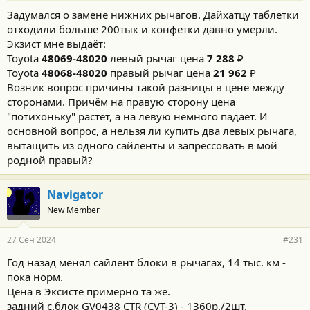
Задумался о замене нижних рычагов. Дайхатцу таблетки
отходили больше 200тык и конфетки давно умерли.
Экзист мне выдаёт:
Toyota
48069-48020
левый рычаг цена
7 288
₽
Toyota
48068-48020
правый рычаг цена
21 962
₽
Возник вопрос причины такой разницы в цене между
сторонами. Причём на правую сторону цена
"потихоньку" растёт, а на левую немного падает. И
основной вопрос, а нельзя ли купить два левых рычага,
вытащить из одного сайленты и запрессовать в мой
родной правый?
Navigator
New Member
27 Сен 2024
#231
Год назад менял сайлент блоки в рычагах, 14 тыс. км -
пока норм.
Цена в Эксисте примерно та же.
задний с.блок GV0438 CTR (CVT-3) - 1360р./2шт.