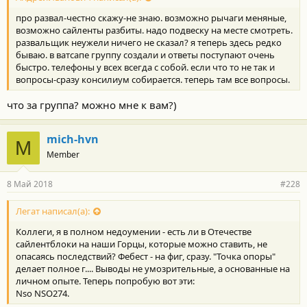
про развал-честно скажу-не знаю. возможно рычаги меняные,
возможно сайленты разбиты. надо подвеску на месте смотреть.
развальщик неужели ничего не сказал? я теперь здесь редко
бываю. в ватсапе группу создали и ответы поступают очень
быстро. телефоны у всех всегда с собой. если что то не так и
вопросы-сразу консилиум собирается. теперь там все вопросы.
что за группа? можно мне к вам?)
mich-hvn
M
Member
8 Май 2018
#228
Легат написал(а):
Коллеги, я в полном недоумении - есть ли в Отечестве
сайлентблоки на наши Горцы, которые можно ставить, не
опасаясь последствий? Фебест - на фиг, сразу. "Точка опоры"
делает полное г.... Выводы не умозрительные, а основанные на
личном опыте. Теперь попробую вот эти:
Nso NSO274.