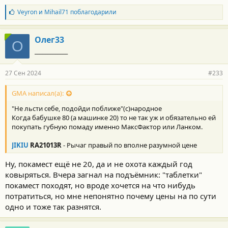
Б
Veyron
и
Mihail71
поблагодарили
л
а
г
Олег33
О
о
_____________
д
а
р
27 Сен 2024
#233
н
о
с
GMA написал(а):
т
"Не льсти себе, подойди поближе"(с)народное
и
:
Когда бабушке 80 (а машинке 20) то не так уж и обязательно ей
покупать губную помаду именно МаксФактор или Ланком.
JIKIU
RA21013R
- Рычаг правый по вполне разумной цене
Ну, покамест ещё не 20, да и не охота каждый год
ковыряться. Вчера загнал на подъёмник: "таблетки"
покамест походят, но вроде хочется на что нибудь
потратиться, но мне непонятно почему цены на по сути
одно и тоже так разнятся.