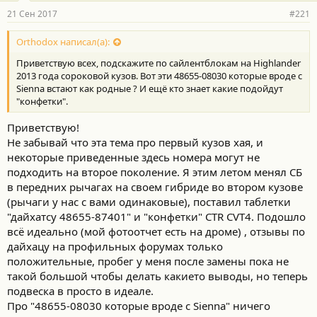
21 Сен 2017
#221
Orthodox написал(а):
Приветствую всех, подскажите по сайлентблокам на Highlander
2013 года сороковой кузов. Вот эти 48655-08030 которые вроде с
Sienna встают как родные ? И ещё кто знает какие подойдут
"конфетки".
Приветствую!
Не забывай что эта тема про первый кузов хая, и
некоторые приведенные здесь номера могут не
подходить на второе поколение. Я этим летом менял СБ
в передних рычагах на своем гибриде во втором кузове
(рычаги у нас с вами одинаковые), поставил таблетки
"дайхатсу 48655-87401" и "конфетки" CTR CVT4. Подошло
всё идеально (мой фотоотчет есть на дроме) , отзывы по
дайхацу на профильных форумах только
положительные, пробег у меня после замены пока не
такой большой чтобы делать какието выводы, но теперь
подвеска в просто в идеале.
Про "48655-08030 которые вроде с Sienna" ничего