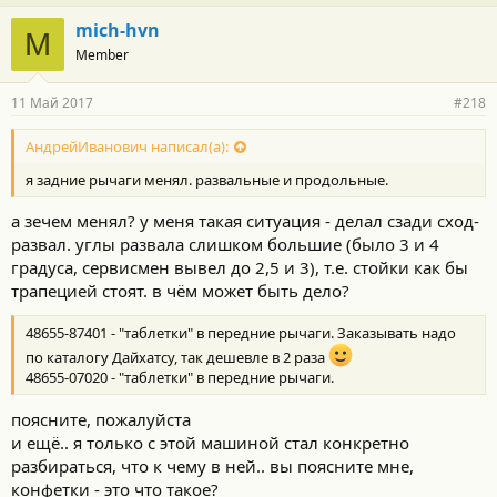
а
г
mich-hvn
M
о
Member
д
а
р
11 Май 2017
#218
н
о
с
АндрейИванович написал(а):
т
я задние рычаги менял. развальные и продольные.
и
:
а зечем менял? у меня такая ситуация - делал сзади сход-
развал. углы развала слишком большие (было 3 и 4
градуса, сервисмен вывел до 2,5 и 3), т.е. стойки как бы
трапецией стоят. в чём может быть дело?
48655-87401 - "таблетки" в передние рычаги. Заказывать надо
по каталогу Дайхатсу, так дешевле в 2 раза
48655-07020 - "таблетки" в передние рычаги.
поясните, пожалуйста
и ещё.. я только с этой машиной стал конкретно
разбираться, что к чему в ней.. вы поясните мне,
конфетки - это что такое?