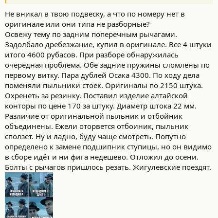
Не вникал в твою подвеску, а что по номеру нет в
оригинале или они типа не разборные?
Освежу тему по задним поперечным рычагами.
Задолбало дребезжание, купил в оригинале. Все 4 штуки
итого 4600 рубасов. При разборе обнаружилась
очередная проблема. Обе задние пружины сломлены по
первому витку. Пара дублей Осака 4300. По ходу дела
поменяли пыльники стоек. Оригиналы по 2150 штука.
Охренеть за резинку. Поставил изделие алтайской
конторы по цене 170 за штуку. Диаметр штока 22 мм.
Различие от оригинальной пыльник и отбойник
объединены. Ежели оторвется отбоиник, пыльник
сползет. Ну и ладно, буду чаще смотреть. Попутно
определено к замене подшипник ступицы, но он видимо
в сборе идёт и ни фига недешево. Отложил до осени.
Болты с рычагов пришлось резать. Жигулевские поездят.