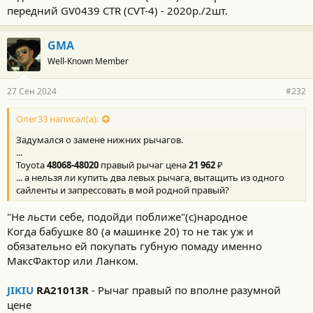
передний GV0439 CTR (CVT-4) - 2020р./2шт.
GMA
Well-Known Member
27 Сен 2024
#232
Олег33 написал(а):
Задумался о замене нижних рычагов.
...
Toyota
48068-48020
правый рычаг цена
21 962
₽
... а нельзя ли купить два левых рычага, вытащить из одного
сайленты и запрессовать в мой родной правый?
"Не льсти себе, подойди поближе"(с)народное
Когда бабушке 80 (а машинке 20) то не так уж и
обязательно ей покупать губную помаду именно
МаксФактор или Ланком.
JIKIU
RA21013R
- Рычаг правый по вполне разумной
цене