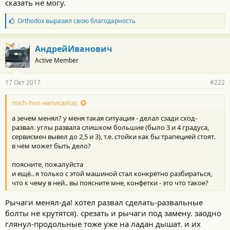
сказать не могу.
Б
Orthodox
выразил свою благодарность
л
а
г
АндрейИванович
о
Active Member
д
а
р
17 Окт 2017
#222
н
о
с
mich-hvn написал(а):
т
а зечем менял? у меня такая ситуация - делал сзади сход-
и
:
развал. углы развала слишком большие (было 3 и 4 градуса,
сервисмен вывел до 2,5 и 3), т.е. стойки как бы трапецией стоят.
в чём может быть дело?
поясните, пожалуйста
и ещё.. я только с этой машиной стал конкретно разбираться,
что к чему в ней.. вы поясните мне, конфетки - это что такое?
Рычаги менял-да! хотел развал сделать-развальные
болты не крутятся). срезать и рычаги под замену. заодно
глянул-продольные тоже уже на ладан дышат. и их