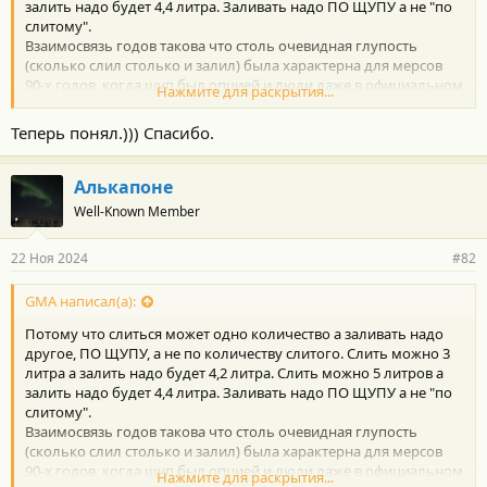
залить надо будет 4,4 литра. Заливать надо ПО ЩУПУ а не "по
слитому".
Взаимосвязь годов такова что столь очевидная глупость
(сколько слил столько и залил) была характерна для мерсов
90-х годов, когда щуп был опцией и люди даже в официальном
Нажмите для раскрытия...
сервисе не знали как выставить уровень. После 2000 года таких
уже не осталось, ВЫ - ПОСЛЕДНИЙ ИЗ МОГИКАН, как
Теперь понял.))) Спасибо.
говорится.
Алькапоне
Well-Known Member
22 Ноя 2024
#82
GMA написал(а):
Потому что слиться может одно количество а заливать надо
другое, ПО ЩУПУ, а не по количеству слитого. Слить можно 3
литра а залить надо будет 4,2 литра. Слить можно 5 литров а
залить надо будет 4,4 литра. Заливать надо ПО ЩУПУ а не "по
слитому".
Взаимосвязь годов такова что столь очевидная глупость
(сколько слил столько и залил) была характерна для мерсов
90-х годов, когда щуп был опцией и люди даже в официальном
Нажмите для раскрытия...