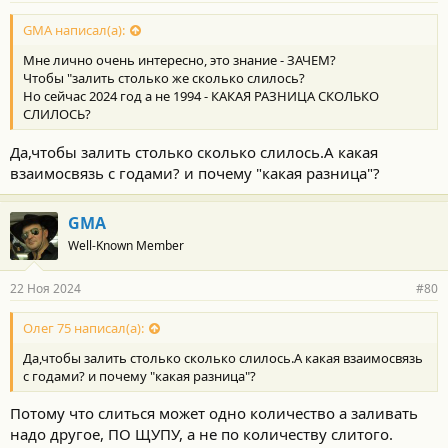
о
с
GMA написал(а):
т
Мне лично очень интересно, это знание - ЗАЧЕМ?
и
:
Чтобы "залить столько же сколько слилось?
Но сейчас 2024 год а не 1994 - КАКАЯ РАЗНИЦА СКОЛЬКО
СЛИЛОСЬ?
Да,чтобы залить столько сколько слилось.А какая
взаимосвязь с годами? и почему "какая разница"?
GMA
Well-Known Member
22 Ноя 2024
#80
Олег 75 написал(а):
Да,чтобы залить столько сколько слилось.А какая взаимосвязь
с годами? и почему "какая разница"?
Потому что слиться может одно количество а заливать
надо другое, ПО ЩУПУ, а не по количеству слитого.