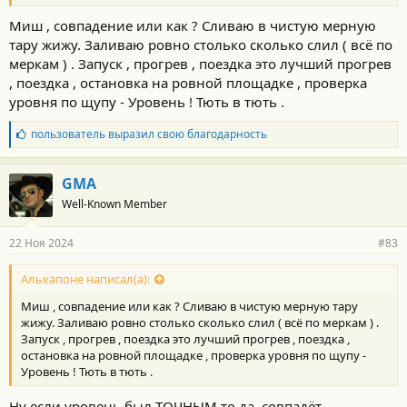
сервисе не знали как выставить уровень. После 2000 года таких
уже не осталось, ВЫ - ПОСЛЕДНИЙ ИЗ МОГИКАН, как
Миш , совпадение или как ? Сливаю в чистую мерную
говорится.
тару жижу. Заливаю ровно столько сколько слил ( всё по
меркам ) . Запуск , прогрев , поездка это лучший прогрев
, поездка , остановка на ровной площадке , проверка
уровня по щупу - Уровень ! Тють в тють .
Б
пользователь
выразил свою благодарность
л
а
г
GMA
о
Well-Known Member
д
а
р
22 Ноя 2024
#83
н
о
с
Алькапоне написал(а):
т
Миш , совпадение или как ? Сливаю в чистую мерную тару
и
:
жижу. Заливаю ровно столько сколько слил ( всё по меркам ) .
Запуск , прогрев , поездка это лучший прогрев , поездка ,
остановка на ровной площадке , проверка уровня по щупу -
Уровень ! Тють в тють .
Ну если уровень был ТОЧНЫМ то да, совпадёт.