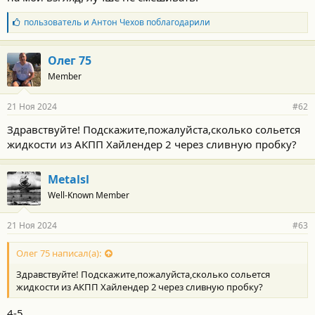
Б
пользователь
и
Антон Чехов
поблагодарили
л
а
г
Олег 75
о
Member
д
а
р
21 Ноя 2024
#62
н
о
Здравствуйте! Подскажите,пожалуйста,сколько сольется
с
жидкости из АКПП Хайлендер 2 через сливную пробку?
т
и
:
Metalsl
Well-Known Member
21 Ноя 2024
#63
Олег 75 написал(а):
Здравствуйте! Подскажите,пожалуйста,сколько сольется
жидкости из АКПП Хайлендер 2 через сливную пробку?
4-5