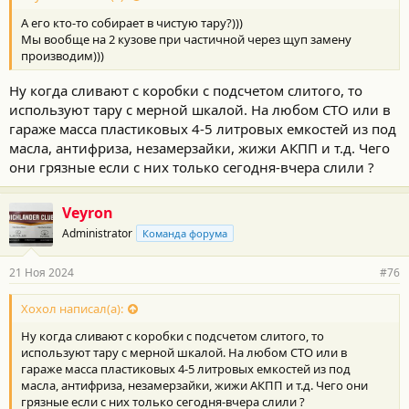
А его кто-то собирает в чистую тару?)))
Мы вообще на 2 кузове при частичной через щуп замену
производим)))
Ну когда сливают с коробки с подсчетом слитого, то
используют тару с мерной шкалой. На любом СТО или в
гараже масса пластиковых 4-5 литровых емкостей из под
масла, антифриза, незамерзайки, жижи АКПП и т.д. Чего
они грязные если с них только сегодня-вчера слили ?
Veyron
Administrator
Команда форума
21 Ноя 2024
#76
Хохол написал(а):
Ну когда сливают с коробки с подсчетом слитого, то
используют тару с мерной шкалой. На любом СТО или в
гараже масса пластиковых 4-5 литровых емкостей из под
масла, антифриза, незамерзайки, жижи АКПП и т.д. Чего они
грязные если с них только сегодня-вчера слили ?