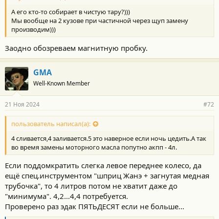
т
А его кто-то собирает в чистую тару?)))
и
:
Мы вообще на 2 кузове при частичной через щуп замену
производим)))
Заодно обозреваем магнитную пробку.
GMA
Well-Known Member
21 Ноя 2024
#72
пользователь написал(а):
4 сливается,4 заливается.5 это наверное если ночь цедить.А так
во время замены моторного масла попутно акпп - 4л.
Если поддомкратить слегка левое переднее колесо, да
ещё спец.инструментом "шприц Жанэ + загнутая медная
трубочка", то 4 литров потом не хватит даже до
"минимума". 4,2...4,4 потребуется.
Проверено раз эдак ПЯТЬДЕСЯТ если не больше...