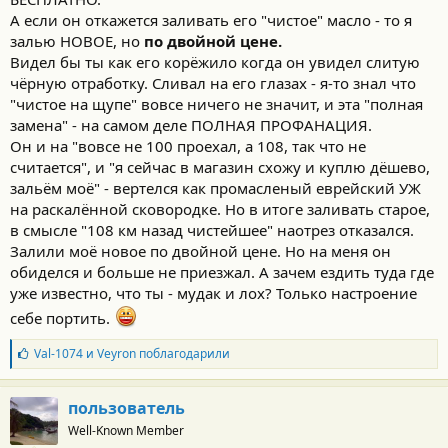
А если он откажется заливать его "чистое" масло - то я
залью НОВОЕ, но
по двойной цене.
Видел бы ты как его корёжило когда он увидел слитую
чёрную отработку. Сливал на его глазах - я-то знал что
"чистое на щупе" вовсе ничего не значит, и эта "полная
замена" - на самом деле ПОЛНАЯ ПРОФАНАЦИЯ.
Он и на "вовсе не 100 проехал, а 108, так что не
считается", и "я сейчас в магазин схожу и куплю дёшево,
зальём моё" - вертелся как промасленый еврейский УЖ
на раскалённой сковородке. Но в итоге заливать старое,
в смысле "108 км назад чистейшее" наотрез отказался.
Залили моё новое по двойной цене. Но на меня он
обиделся и больше не приезжал. А зачем ездить туда где
уже известно, что ты - мудак и лох? Только настроение
себе портить.
Б
Val-1074
и
Veyron
поблагодарили
л
а
г
пользователь
о
Well-Known Member
д