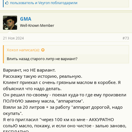
Б
пользователь
и
Veyron
поблагодарили
л
а
г
GMA
о
Well-Known Member
д
а
р
21 Ноя 2024
#73
н
о
с
Хохол написал(а):
т
Влить назад старого литр не вариант?
и
:
Вариант, но НЕ вариант.
Расскажу такую историю, реальную.
Клиент приехал с очень грязным маслом в коробке. Я
объяснил что надо делать.
Он решил по-своему - поехал куда-то где ему произвели
ПОЛНУЮ замену масла, "аппаратом".
Взяли за 20 литров + за работу "аппарат дорогой, надо
окупать".
Я его пригласил "через 100 км ко мне - АККУРАТНО
сольЮ масло, покажу, и если оно чистое - залью заново,
БЕСПЛАТНО.