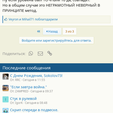
Но в общем случае это НЕГРАМОТНЫЙ НЕВЕРНЫЙ В
ПРИНЦИПЕ метод.
Б
Veyron
и
Mihail71
поблагодарили
л
а
First
г
Назад
3 из 3
о
д
Войдите или зарегистрируйтесь для ответа.
а
р
н
WhatsApp
Электронная почта
Ссылка
Поделиться:
о
с
т
Последние сообщения
и
:
С Днем Рождения, Sokolov73!
От: RRC
Сегодня в 11:55
"Если завтра война."
От: ZAMPRED
Сегодня в 09:37
Стук в рулевой
I
От: IgorK
Сегодня в 08:48
Скрип спереди в подвеске.