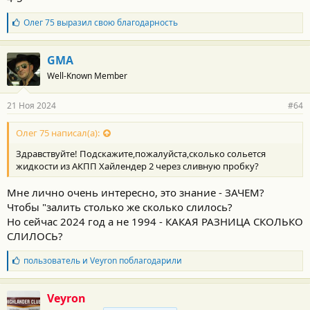
Б
Олег 75
выразил свою благодарность
л
а
г
GMA
о
Well-Known Member
д
а
р
21 Ноя 2024
#64
н
о
с
Олег 75 написал(а):
т
Здравствуйте! Подскажите,пожалуйста,сколько сольется
и
:
жидкости из АКПП Хайлендер 2 через сливную пробку?
Мне лично очень интересно, это знание - ЗАЧЕМ?
Чтобы "залить столько же сколько слилось?
Но сейчас 2024 год а не 1994 - КАКАЯ РАЗНИЦА СКОЛЬКО
СЛИЛОСЬ?
Б
пользователь
и
Veyron
поблагодарили
л
а
г
Veyron
о