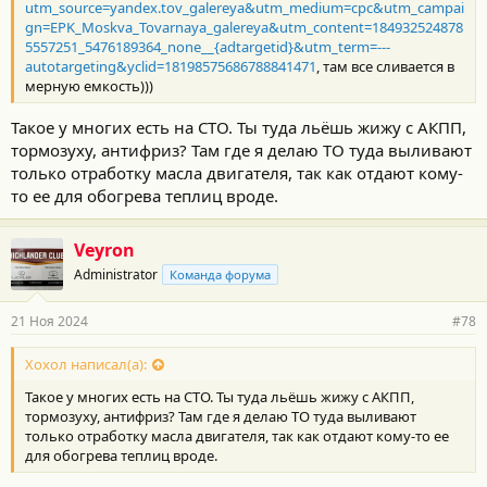
utm_source=yandex.tov_galereya&utm_medium=cpc&utm_campai
gn=EPK_Moskva_Tovarnaya_galereya&utm_content=184932524878
5557251_5476189364_none__{adtargetid}&utm_term=---
autotargeting&yclid=18198575686788841471
, там все сливается в
мерную емкость)))
Такое у многих есть на СТО. Ты туда льёшь жижу с АКПП,
тормозуху, антифриз? Там где я делаю ТО туда выливают
только отработку масла двигателя, так как отдают кому-
то ее для обогрева теплиц вроде.
Veyron
Administrator
Команда форума
21 Ноя 2024
#78
Хохол написал(а):
Такое у многих есть на СТО. Ты туда льёшь жижу с АКПП,
тормозуху, антифриз? Там где я делаю ТО туда выливают
только отработку масла двигателя, так как отдают кому-то ее
для обогрева теплиц вроде.