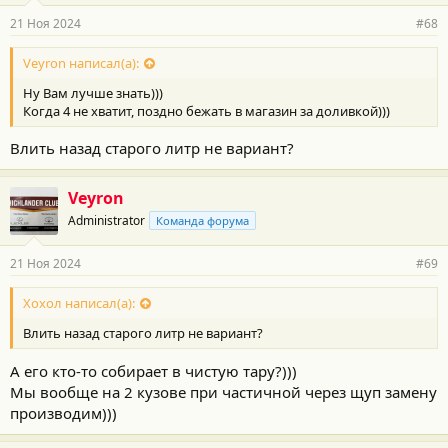
р
21 Ноя 2024
#68
н
о
с
Veyron написал(а):
т
Ну Вам лучше знать)))
и
:
Когда 4 не хватит, поздно бежать в магазин за доливкой)))
Влить назад старого литр не вариант?
Veyron
Administrator
Команда форума
21 Ноя 2024
#69
Хохол написал(а):
Влить назад старого литр не вариант?
А его кто-то собирает в чистую тару?)))
Мы вообще на 2 кузове при частичной через щуп замену
производим)))