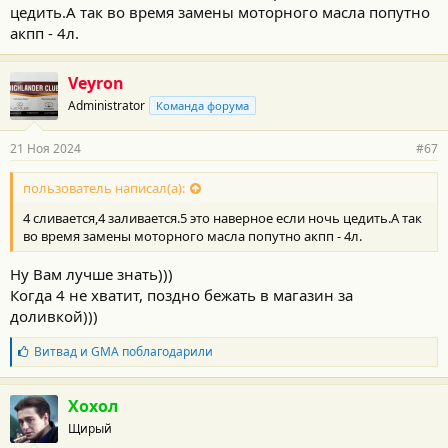
цедить.А так во время замены моторного масла попутно
т
и
акпп - 4л.
:
Veyron
Administrator
Команда форума
21 Ноя 2024
#67
пользователь написал(а):
4 сливается,4 заливается.5 это наверное если ночь цедить.А так
во время замены моторного масла попутно акпп - 4л.
Ну Вам лучше знать)))
Когда 4 не хватит, поздно бежать в магазин за
доливкой)))
Б
Витвад
и
GMA
поблагодарили
л
а
г
Хохол
о
Щирый
д
а