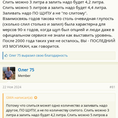
Слить можно 3 литра а залить надо будет 4,2 литра.
Слить можно 5 литров а залить надо будет 4,4 литра.
Заливать надо ПО ЩУПУ а не "по слитому".
Взаимосвязь годов такова что столь очевидная глупость
(сколько слил столько и залил) была характерна для
мерсов 90-х годов, когда щуп был опцией и люди даже в
официальном сервисе не знали как выставить уровень.
После 2000 года таких уже не осталось, ВЫ - ПОСЛЕДНИЙ
ИЗ МОГИКАН, как говорится.
Б
Олег 75
выразил свою благодарность
л
а
г
Олег 75
о
Member
д
а
р
22 Ноя 2024
#81
н
о
с
GMA написал(а):
т
Потому что слиться может одно количество а заливать надо
и
:
другое, ПО ЩУПУ, а не по количеству слитого. Слить можно 3
литра а залить надо будет 4,2 литра. Слить можно 5 литров а