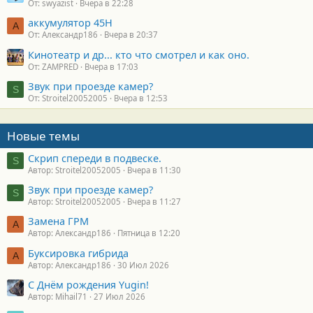
От: swyazist
Вчера в 22:28
аккумулятор 45H
А
От: Александр186
Вчера в 20:37
Кинотеатр и др... кто что смотрел и как оно.
От: ZAMPRED
Вчера в 17:03
Звук при проезде камер?
S
От: Stroitel20052005
Вчера в 12:53
Новые темы
Скрип спереди в подвеске.
S
Автор: Stroitel20052005
Вчера в 11:30
Звук при проезде камер?
S
Автор: Stroitel20052005
Вчера в 11:27
Замена ГРМ
А
Автор: Александр186
Пятница в 12:20
Буксировка гибрида
А
Автор: Александр186
30 Июл 2026
С Днём рождения Yugin!
Автор: Mihail71
27 Июл 2026