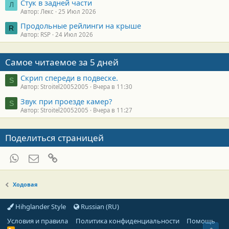
Стук в задней части
Л
Автор: Лекс
25 Июл 2026
Продольные рейлинги на крыше
R
Автор: RSP
24 Июл 2026
Самое читаемое за 5 дней
Скрип спереди в подвеске.
S
Автор: Stroitel20052005
Вчера в 11:30
Звук при проезде камер?
S
Автор: Stroitel20052005
Вчера в 11:27
Поделиться страницей
WhatsApp
Электронная почта
Ссылка
Ходовая
Hihglander Style
Russian (RU)
Условия и правила
Политика конфиденциальности
Помощь