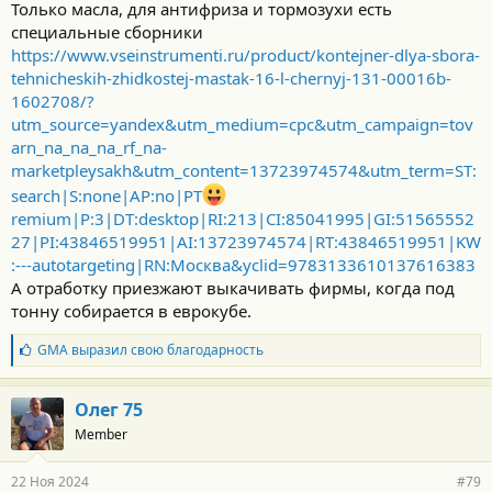
Только масла, для антифриза и тормозухи есть
специальные сборники
https://www.vseinstrumenti.ru/product/kontejner-dlya-sbora-
tehnicheskih-zhidkostej-mastak-16-l-chernyj-131-00016b-
1602708/?
utm_source=yandex&utm_medium=cpc&utm_campaign=tov
arn_na_na_na_rf_na-
marketpleysakh&utm_content=13723974574&utm_term=ST:
search|S:none|AP:no|PT
remium|P:3|DT:desktop|RI:213|CI:85041995|GI:51565552
27|PI:43846519951|AI:13723974574|RT:43846519951|KW
:---autotargeting|RN:Москва&yclid=9783133610137616383
А отработку приезжают выкачивать фирмы, когда под
тонну собирается в еврокубе.
Б
GMA
выразил свою благодарность
л
а
г
Олег 75
о
Member
д
а
р
22 Ноя 2024
#79
н