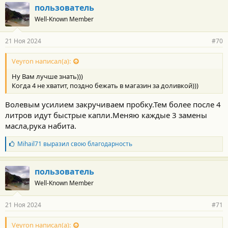
пользователь
Well-Known Member
21 Ноя 2024
#70
Veyron написал(а):
Ну Вам лучше знать)))
Когда 4 не хватит, поздно бежать в магазин за доливкой)))
Волевым усилием закручиваем пробку.Тем более после 4
литров идут быстрые капли.Меняю каждые 3 замены
масла,рука набита.
Б
Mihail71
выразил свою благодарность
л
а
г
пользователь
о
Well-Known Member
д
а
р
21 Ноя 2024
#71
н
о
с
Veyron написал(а):