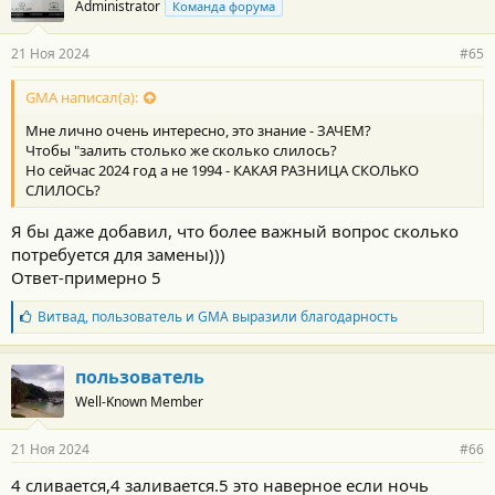
Administrator
Команда форума
д
а
р
21 Ноя 2024
#65
н
о
с
GMA написал(а):
т
Мне лично очень интересно, это знание - ЗАЧЕМ?
и
:
Чтобы "залить столько же сколько слилось?
Но сейчас 2024 год а не 1994 - КАКАЯ РАЗНИЦА СКОЛЬКО
СЛИЛОСЬ?
Я бы даже добавил, что более важный вопрос сколько
потребуется для замены)))
Ответ-примерно 5
Б
Витвад
,
пользователь
и
GMA
выразили благодарность
л
а
г
пользователь
о
Well-Known Member
д
а
р
21 Ноя 2024
#66
н
о
4 сливается,4 заливается.5 это наверное если ночь
с