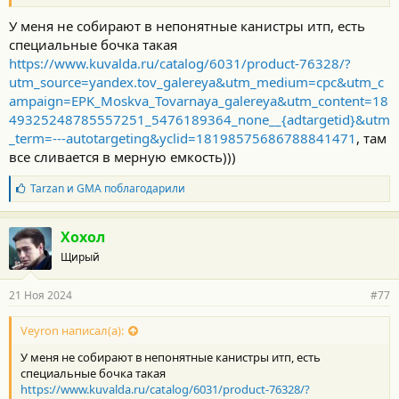
У меня не собирают в непонятные канистры итп, есть
специальные бочка такая
https://www.kuvalda.ru/catalog/6031/product-76328/?
utm_source=yandex.tov_galereya&utm_medium=cpc&utm_c
ampaign=EPK_Moskva_Tovarnaya_galereya&utm_content=18
49325248785557251_5476189364_none__{adtargetid}&utm
_term=---autotargeting&yclid=18198575686788841471
, там
все сливается в мерную емкость)))
Б
Tarzan
и
GMA
поблагодарили
л
а
г
Хохол
о
Щирый
д
а
р
21 Ноя 2024
#77
н
о
с
Veyron написал(а):
т
У меня не собирают в непонятные канистры итп, есть
и
:
специальные бочка такая
https://www.kuvalda.ru/catalog/6031/product-76328/?