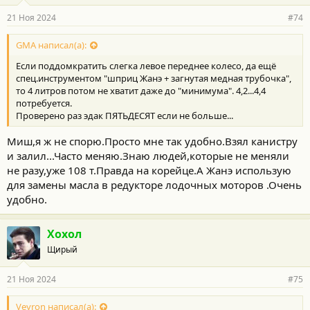
а
р
21 Ноя 2024
#74
н
о
с
GMA написал(а):
т
Если поддомкратить слегка левое переднее колесо, да ещё
и
:
спец.инструментом "шприц Жанэ + загнутая медная трубочка",
то 4 литров потом не хватит даже до "минимума". 4,2...4,4
потребуется.
Проверено раз эдак ПЯТЬДЕСЯТ если не больше...
Миш,я ж не спорю.Просто мне так удобно.Взял канистру
и залил...Часто меняю.Знаю людей,которые не меняли
не разу,уже 108 т.Правда на корейце.А Жанэ использую
для замены масла в редукторе лодочных моторов .Очень
удобно.
Хохол
Щирый
21 Ноя 2024
#75
Veyron написал(а):