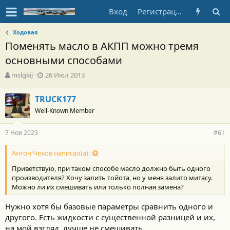
Вход
Регистрация
Ходовая
Поменять масло в АКПП можно тремя
основными способами
А
Д
mslgkij
26 Июл 2013
в
а
т
т
TRUCK177
о
а
Well-Known Member
р
н
т
а
е
ч
7 Ноя 2023
#61
м
а
ы
л
Антон Чехов написал(а):
а
Приветствую, при таком способе масло должно быть одного
производителя? Хочу залить тойота, но у меня залито митасу.
Можно ли их смешивать или только полная замена?
Нужно хотя бы базовые параметры сравнить одного и
другого. Есть жидкости с существенной разницей и их,
на мой взгляд, лучше не смешивать.