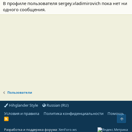
В профиле пользователя sergey.vladimirovich пока нет ни
одного сообщения.
Пользователи
Hihglander Style
Russian (RU)
Условия и правила
Политика конфиденциальности
Помощь
Свер
R
S
S
Разработка и поддержка форума:
XenForo.ws