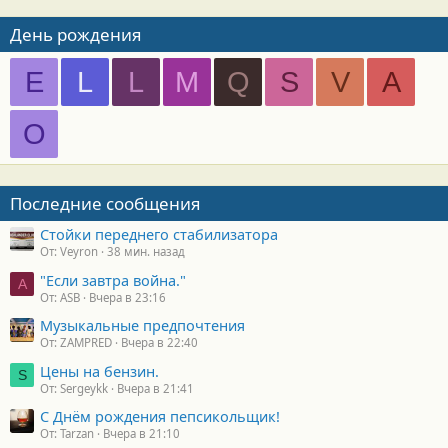
День рождения
E
L
L
M
Q
S
V
А
О
Последние сообщения
Стойки переднего стабилизатора
От: Veyron
38 мин. назад
"Если завтра война."
A
От: ASB
Вчера в 23:16
Музыкальные предпочтения
От: ZAMPRED
Вчера в 22:40
Цены на бензин.
S
От: Sergeykk
Вчера в 21:41
С Днём рождения пепсикольщик!
От: Tarzan
Вчера в 21:10