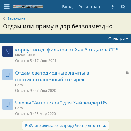
Вход
Регистрация
Барахолка
Отдам или приму в дар безвозмездно
Фильтры
корпус возд. фильтра от Хая 3 отдам в СПб.
N
Nedos78Rus
Ответы
5
17 Июн 2021
З
Отдам светодиодные лампы в
U
а
противосолнечный козырек.
к
ugra
р
Ответы
9
27 Июл 2020
Чехлы "Автопилот" для Хайлендер 05
т
U
ugra
а
Ответы
5
23 Мар 2020
Войдите или зарегистрируйтесь для ответа.