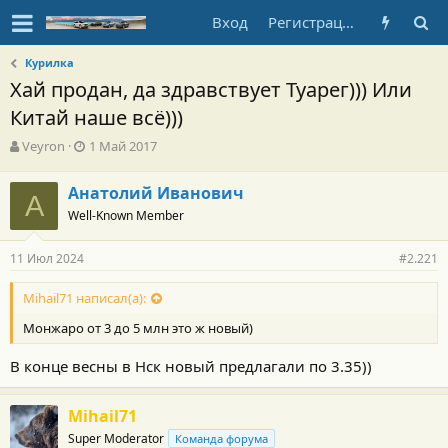
Вход
Регистрация
Курилка
Хай продан, да здравствует Туарег))) Или
Китай наше всё)))
А
Д
Veyron
1 Май 2017
в
а
т
т
Анатолий Иванович
о
А
а
Well-Known Member
р
н
т
а
е
ч
11 Июл 2024
#2.221
м
а
ы
л
Mihail71 написал(а):
а
Монжаро от 3 до 5 млн это ж новый)
В конце весны в Нск новый предлагали по 3.35))
Mihail71
Super Moderator
Команда форума