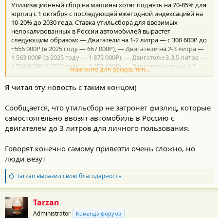
Утилизационный сбор на машины хотят поднять на 70-85% для
и
:
юрлиц c 1 октября с последующей ежегодной индексацией на
10-20% до 2030 года. Ставка утильсбора для ввозимых
нелокализованных в России автомобилей вырастет
следующим образом: — Двигатели на 1-2 литра — с 300 600₽ до
~556 000₽ (в 2025 году — 667 000₽), — Двигатели на 2-3 литра —
1 563 000₽ (в 2025 году — 1 875 000₽), — Двигатели 3-3,5 литра —
1 794 000₽ (в 2025 году — 2 153 400₽), — Двигатели свыше 3,5
Нажмите для раскрытия...
литров — 2 284 000₽ (в 2025 году — 2 742 300₽).
Я читал эту новость с таким концом)
Сообщается, что утильсбор не затронет физлиц, которые
самостоятельно ввозят автомобиль в Россию с
двигателем до 3 литров для личного пользования.
Говорят конечно самому привезти очень сложно, но
люди везут
Б
Tarzan
выразил свою благодарность
л
а
г
Tarzan
о
Administrator
Команда форума
д