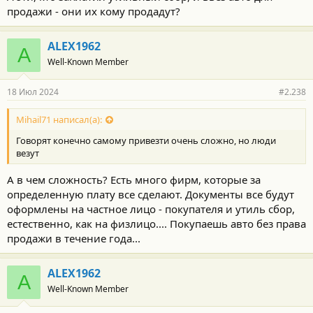
и
продажи - они их кому продадут?
:
ALEX1962
A
Well-Known Member
18 Июл 2024
#2.238
Mihail71 написал(а):
Говорят конечно самому привезти очень сложно, но люди
везут
А в чем сложность? Есть много фирм, которые за
определенную плату все сделают. Документы все будут
оформлены на частное лицо - покупателя и утиль сбор,
естественно, как на физлицо.... Покупаешь авто без права
продажи в течение года...
ALEX1962
A
Well-Known Member