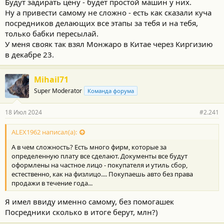
Будут задирать цену - будет простой машин у них.
Ну а привести самому не сложно - есть как сказали куча
посредников делающих все этапы за тебя и на тебя,
только бабки пересылай.
У меня свояк так взял Монжаро в Китае через Киргизию
в декабре 23.
Mihail71
Super Moderator
Команда форума
18 Июл 2024
#2.241
ALEX1962 написал(а):
А в чем сложность? Есть много фирм, которые за
определенную плату все сделают. Документы все будут
оформлены на частное лицо - покупателя и утиль сбор,
естественно, как на физлицо.... Покупаешь авто без права
продажи в течение года...
Я имел ввиду именно самому, без помогашек
Посредники сколько в итоге берут, млн?)