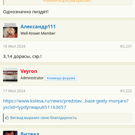
Нажмите для раскрытия...
Однозначно пиздят!
Александр111
Well-Known Member
16 Июл 2024
#2.231
3,14 дорасы, сэр.!
Veyron
Administrator
Команда форума
17 Июл 2024
#2.232
https://www.kolesa.ru/news/predstav...baze-geely-monjaro?
ysclid=lypdyneapu651163657
Б
Витвад
выразил свою благодарность
л
а
г
Витвад