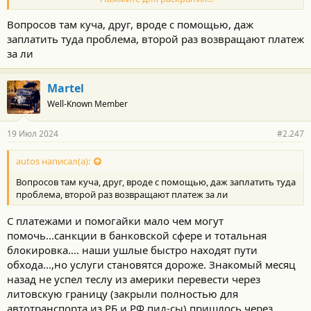
уже обкатан алгоритм покупки и доставки... Я когда покупал
свою электричку в китае через такую фирму всё считал все
Вопросов там куча, друг, вроде с помощью, даж
расходы и не понимал ..какой то копеечный доход получался у
заплатить туда проблема, второй раз возвращают платеж
этой фирмы...,а потом до меня дошло, что китайцы
за ли
возвращают им ндс (вроде 12%),а это уже хорошие деньги...
Martel
Well-Known Member
19 Июл 2024
#2.247
autos написал(а):
Вопросов там куча, друг, вроде с помощью, даж заплатить туда
проблема, второй раз возвращают платеж за ли
С платежами и помогайки мало чем могут
помочь...санкции в банковской сфере и тотальная
блокировка.... наши ушлые быстро находят пути
обхода...,но услуги становятся дороже. Знакомый месяц
назад не успел теслу из америки перевести через
литовскую границу (закрыли полностью для
автотранспорта из РБ и РФ пид-сы) пришлось через