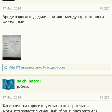
а
р
17 Июл 2024
#2.236
н
о
Вроде взрослые дядьки а читают между строк новости
с
желтушные....
т
и
:
Б
Mihail71
выразил свою благодарность
л
а
г
sakh_patrol
о
робинзон
д
а
р
17 Июл 2024
#2.237
н
о
Так и хочется спросить умных, а не взрослых ..
с
А эти, кто заплатил утильный сбор, и ввез авто для
т