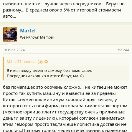
набивать шишки - лучше через посредников... Берут по
разному... В среднем около 5% от итоговой стоимости
авто...
Martel
Well-Known Member
18 Июл 2024
#2.244
Mihail71 написал(а):
Я имел ввиду именно самому, без помогашек
Посредники сколько в итоге берут, млн?)
без помагашек это ооочень сложно... не китаец не может
просто так купить машину и вывести её за пределы
Китая ...нужен как минимум хороший друг китаец, у
которого есть своя фирма,которая занимается экспортом
(местное юрлицо платит государству очень приличные
деньги за эту лицензию), который согласен заниматься
этим гемором просто так,там еще логистика доставки не
простая..Поэтому только через отечественных надежных