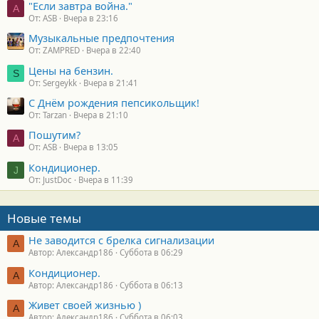
"Если завтра война."
A
От: ASB
Вчера в 23:16
Музыкальные предпочтения
От: ZAMPRED
Вчера в 22:40
Цены на бензин.
S
От: Sergeykk
Вчера в 21:41
С Днём рождения пепсикольщик!
От: Tarzan
Вчера в 21:10
Пошутим?
A
От: ASB
Вчера в 13:05
Кондиционер.
J
От: JustDoc
Вчера в 11:39
Новые темы
Не заводится с брелка сигнализации
А
Автор: Александр186
Суббота в 06:29
Кондиционер.
А
Автор: Александр186
Суббота в 06:13
Живет своей жизнью )
А
Автор: Александр186
Суббота в 06:03