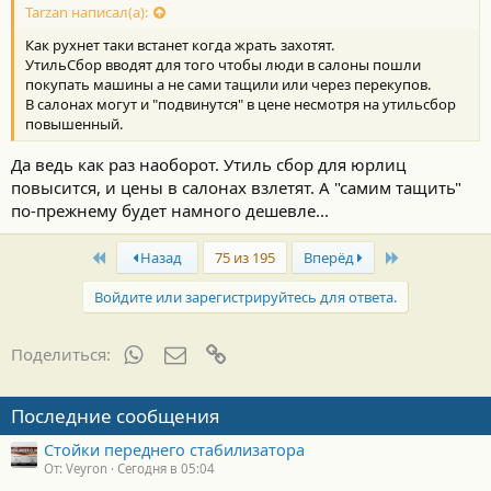
с
Tarzan написал(а):
т
Как рухнет таки встанет когда жрать захотят.
и
:
УтильСбор вводят для того чтобы люди в салоны пошли
покупать машины а не сами тащили или через перекупов.
В салонах могут и "подвинутся" в цене несмотря на утильсбор
повышенный.
Да ведь как раз наоборот. Утиль сбор для юрлиц
повысится, и цены в салонах взлетят. А "самим тащить"
по-прежнему будет намного дешевле...
First
Last
Назад
75 из 195
Вперёд
Войдите или зарегистрируйтесь для ответа.
WhatsApp
Электронная почта
Ссылка
Поделиться:
Последние сообщения
Стойки переднего стабилизатора
От: Veyron
Сегодня в 05:04