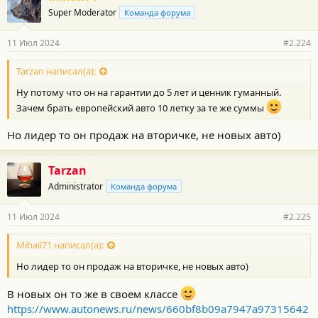
о
Super Moderator
Команда форума
д
а
р
11 Июл 2024
#2.224
н
о
с
Tarzan написал(а):
т
Ну потому что он на гарантии до 5 лет и ценник гуманный.
и
:
Зачем брать европейский авто 10 летку за те же суммы
Но лидер то он продаж на вторичке, не новых авто)
Tarzan
Administrator
Команда форума
11 Июл 2024
#2.225
Mihail71 написал(а):
Но лидер то он продаж на вторичке, не новых авто)
В новых он то же в своем классе
https://www.autonews.ru/news/660bf8b09a7947a97315642