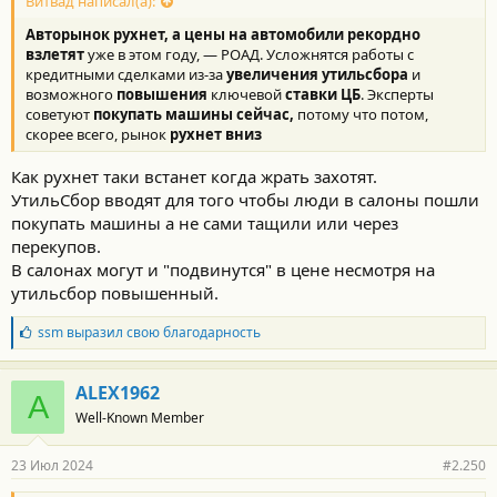
Витвад написал(а):
Авторынок рухнет, а цены на автомобили рекордно
взлетят
уже в этом году, — РОАД. Усложнятся работы с
кредитными сделками из-за
увеличения утильсбора
и
возможного
повышения
ключевой
ставки ЦБ
. Эксперты
советуют
покупать машины сейчас,
потому что потом,
скорее всего, рынок
рухнет вниз
Как рухнет таки встанет когда жрать захотят.
УтильСбор вводят для того чтобы люди в салоны пошли
покупать машины а не сами тащили или через
перекупов.
В салонах могут и "подвинутся" в цене несмотря на
утильсбор повышенный.
Б
ssm
выразил свою благодарность
л
а
г
ALEX1962
A
о
Well-Known Member
д
а
р
23 Июл 2024
#2.250
н
о