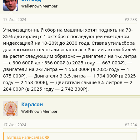
о
Well-Known Member
д
а
р
17 Июл 2024
#2.233
н
о
Утилизационный сбор на машины хотят поднять на 70-
с
85% для юрлиц c 1 октября с последующей ежегодной
т
и
индексацией на 10-20% до 2030 года. Ставка утильсбора
:
для ввозимых нелокализованных в России автомобилей
вырастет следующим образом: — Двигатели на 1-2 литра
— с 300 600₽ до ~556 000₽ (в 2025 году — 667 000₽), —
Двигатели на 2-3 литра — 1 563 000₽ (в 2025 году — 1
875 000₽), — Двигатели 3-3,5 литра — 1 794 000₽ (в 2025
году — 2 153 400₽), — Двигатели свыше 3,5 литров — 2
284 000₽ (в 2025 году — 2 742 300₽).
Карлсон
Well-Known Member
17 Июл 2024
#2.234
Витвад написал(а):