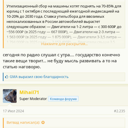
Утилизационный сбор на машины хотят поднять на 70-85% для
юрлиц c 1 октября с последующей ежегодной индексацией на
10-20% до 2030 года. Ставка утильсбора для ввозимых
нелокализованных в России автомобилей вырастет
следующим образом: — Двигатели на 1-2 литра — с 300 600₽ до
~556 000₽ (в 2025 году — 667 000₽), — Двигатели на 2-3 литра —
1 563 000₽ (в 2025 году — 1 875 000₽), — Двигатели 3-3,5 литра —
1 794 000₽ (в 2025 году — 2 153 400₽), — Двигатели свыше 3,5
Нажмите для раскрытия...
литров — 2 284 000₽ (в 2025 году — 2 742 300₽).
сегодня по радио слушал с утра.... государство конечно
такие вещи творит... не буду мысль развивать а то на
статью наговорю.
Б
GMA
выразил свою благодарность
л
а
г
Mihail71
о
Super Moderator
Команда форума
д
а
р
17 Июл 2024
#2.235
н
о
с
Витвад написал(а):
т