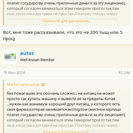
платит государству очень приличные деньги за эту лицензию),
который согласен заниматься этим гемором просто так,там
еще логистика доставки не простая..Поэтому только через
отечественных помогаек у которых уже обкатан алгоритм
Нажмите для раскрытия...
покупки и доставки... Я когда покупал свою электричку в китае
через такую фирму всё считал все расходы и не понимал
Вот, мне тоже рассказывали, что это не 200 тыщ или 5
..какой то копеечный доход получался у этой фирмы...,а потом
проц)
до меня дошло, что китайцы возвращают им ндс (вроде 12%),а
это уже хорошие деньги...
autos
Well-Known Member
18 Июл 2024
#2.246
Martel написал(а):
без помагашек это ооочень сложно... не китаец не может
просто так купить машину и вывести её за пределы Китая
...нужен как минимум хороший друг китаец, у которого есть
своя фирма,которая занимается экспортом (местное юрлицо
платит государству очень приличные деньги за эту лицензию),
который согласен заниматься этим гемором просто так,там
еще логистика доставки не простая..Поэтому только через
отечественных надежных и проверенных помогаек у которых
Нажмите для раскрытия...