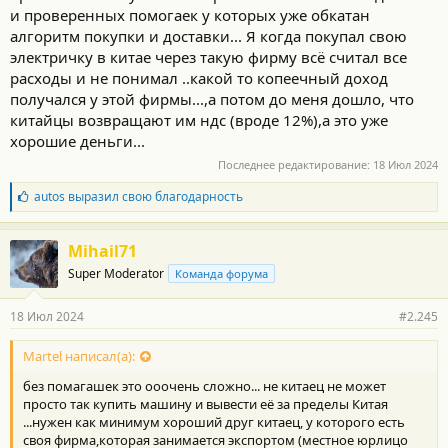
и проверенных помогаек у которых уже обкатан
алгоритм покупки и доставки... Я когда покупал свою
электричку в китае через такую фирму всё считал все
расходы и не понимал ..какой то копеечный доход
получался у этой фирмы...,а потом до меня дошло, что
китайцы возвращают им ндс (вроде 12%),а это уже
хорошие деньги...
Последнее редактирование:
18 Июл 2024
Б
autos
выразил свою благодарность
л
а
г
Mihail71
о
Super Moderator
Команда форума
д
а
р
18 Июл 2024
#2.245
н
о
с
Martel написал(а):
т
без помагашек это ооочень сложно... не китаец не может
и
:
просто так купить машину и вывести её за пределы Китая
...нужен как минимум хороший друг китаец, у которого есть
своя фирма,которая занимается экспортом (местное юрлицо