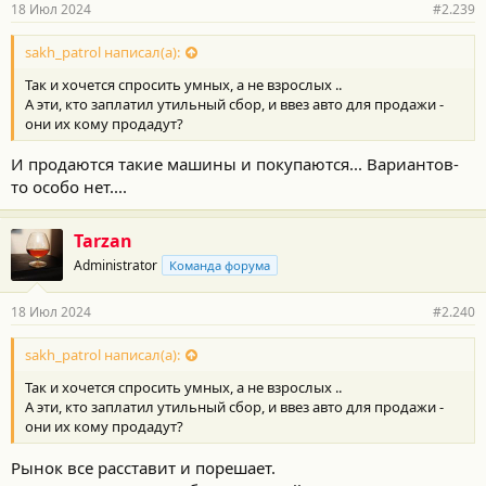
18 Июл 2024
#2.239
sakh_patrol написал(а):
Так и хочется спросить умных, а не взрослых ..
А эти, кто заплатил утильный сбор, и ввез авто для продажи -
они их кому продадут?
И продаются такие машины и покупаются... Вариантов-
то особо нет....
Tarzan
Administrator
Команда форума
18 Июл 2024
#2.240
sakh_patrol написал(а):
Так и хочется спросить умных, а не взрослых ..
А эти, кто заплатил утильный сбор, и ввез авто для продажи -
они их кому продадут?
Рынок все расставит и порешает.