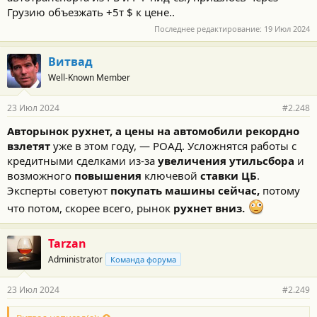
Грузию объезжать +5т $ к цене..
Последнее редактирование:
19 Июл 2024
Витвад
Well-Known Member
23 Июл 2024
#2.248
Авторынок рухнет, а цены на автомобили рекордно
взлетят
уже в этом году, — РОАД. Усложнятся работы с
кредитными сделками из-за
увеличения утильсбора
и
возможного
повышения
ключевой
ставки ЦБ
.
Эксперты советуют
покупать машины сейчас,
потому
что потом, скорее всего, рынок
рухнет вниз.
Tarzan
Administrator
Команда форума
23 Июл 2024
#2.249