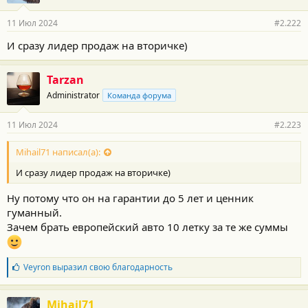
11 Июл 2024
#2.222
И сразу лидер продаж на вторичке)
Tarzan
Administrator
Команда форума
11 Июл 2024
#2.223
Mihail71 написал(а):
И сразу лидер продаж на вторичке)
Ну потому что он на гарантии до 5 лет и ценник
гуманный.
Зачем брать европейский авто 10 летку за те же суммы
Б
Veyron
выразил свою благодарность
л
а
г
Mihail71