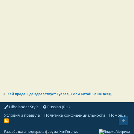
Хай продан, да здравствует Туарег))) Или Китай наше всё)))
Hihglander Style
Russian (RU)
Условия и правила
Политика конфиденциальности
Помощь
Свер
R
S
S
Разработка и поддержка форума:
XenForo.ws