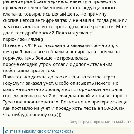
решение разобрать верхнюю навеску и проверить
прокладку теплообменника и шток редукционного
клапана. Ковырялись целый день, но причину
скопившегося антифриза так и не нашли, тогда решили
заменить клапан и все прокладки после разборки. Мне
дали тест-драйвовский Поло и я уехал с
переживаниями(((
По ноте из ФГР согласовали и заказали срочно зч, к
вечеру 5 числа все собрали и четыре часа гоняли на
горячую, течь больше не проявлялась.
Короче сегодня утром отдали с дополнительным
небольшим презентом.
Пока только доехал до паркинга и на завтра через
Госуслуги заказал учет. Особо описывать нечего, но
машина конечно хороша, а вот с тормозами не понял
совсем, шляпа на мой взгляд для такой мощи, у старого
Тура мне вполне хватало. Возможно не притерлись еще.
Как поставлю на учет и проеду хоть первые 100-200км,
что-нибудь напишу еще)))
Последнее редактирование:
21 Май 2017
Б
maart
выразил свою благодарность