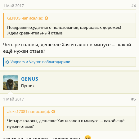
р
1 Май 2017
#4
н
о
с
GENUS написал(а):
т
Поздравляю,удачного пользования, шершавых дорожек!
и
:
Ждём сравнительный отзыв.
Четыре головы, дешевле Хая и салон в минусе..... какой
ещё нужен отзыв?
Б
Vagners
и
Veyron
поблагодарили
л
а
г
GENUS
о
Путник
д
а
р
1 Май 2017
#5
н
о
с
aleks17081 написал(а):
т
Четыре головы, дешевле Хая и салон в минусе..... какой ещё
и
:
нужен отзыв?
так то да, но голова - голове рознь