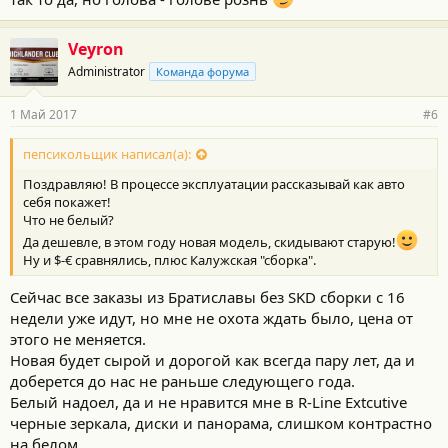
Veyron
Administrator
Команда форума
1 Май 2017
#6
пепсикольщик написал(а):
Поздравляю! В процессе эксплуатации рассказывай как авто
себя покажет!
Что не белый?
Да дешевле, в этом году новая модель, скидывают старую!
Ну и $-€ сравнялись, плюс Калужская "сборка".
Сейчас все заказы из Братиславы без SKD сборки с 16
недели уже идут, но мне не охота ждать было, цена от
этого не меняется.
Новая будет сырой и дорогой как всегда пару лет, да и
доберется до нас не раньше следующего года.
Белый надоел, да и не нравится мне в R-Line Extcutive
черные зеркала, диски и панорама, слишком контрастно
на белом.