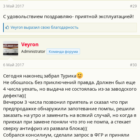
3 Май 2017
#29
С удовольствием поздравляю- приятной эксплуатацией!
Б
Veyron
выразил свою благодарность
л
а
г
Veyron
о
Administrator
Команда форума
д
а
р
6 Май 2017
#30
н
о
Сегодня наконец забрал Турика
с
Не обошлось без приключений правда. Должен был еще
т
и
4 числа уехать, но выдача не состоялась из-за заводского
:
дефекта(((
Вечером 3 числа позвонил приятель и сказал что при
предпродажке обнаружили запотевание помпы, решили
заказать на утро и заменить на всякий случай, но когда я
приехал при замене поняли что это не помпа, а стекает
сверху антифриз из развала блока(((
Собрался консилиум, сделали запрос в ФГР и приняли