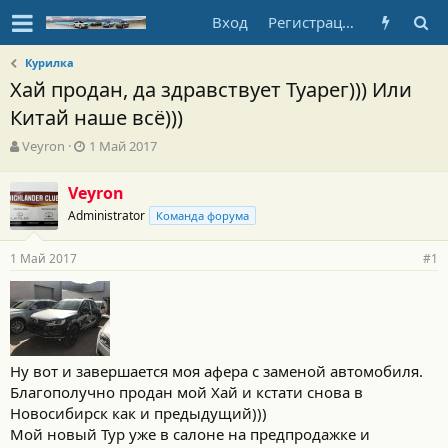
Вход
Регистрация
Курилка
Хай продан, да здравствует Туарег))) Или
Китай наше всё)))
А
Д
Veyron
1 Май 2017
в
а
т
т
Veyron
о
а
Administrator
р
н
Команда форума
т
а
е
ч
1 Май 2017
#1
м
а
ы
л
а
Ну вот и завершается моя афера с заменой автомобиля.
Благополучно продан мой Хай и кстати снова в
Новосибирск как и предыдущий)))
Мой новый Тур уже в салоне на предпродажке и