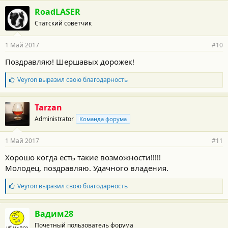
г
RoadLASER
о
Статский советчик
д
а
р
1 Май 2017
#10
н
о
Поздравляю! Шершавых дорожек!
с
т
Б
Veyron
выразил свою благодарность
и
л
:
а
г
Tarzan
о
Administrator
Команда форума
д
а
р
1 Май 2017
#11
н
о
Хорошо когда есть такие возможности!!!!!
с
Молодец, поздравляю. Удачного владения.
т
и
:
Б
Veyron
выразил свою благодарность
л
а
г
Вадим28
о
Почетный пользователь форума
д