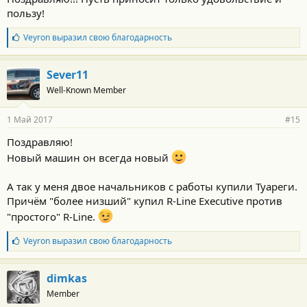
с
пользу!
т
и
:
Б
Veyron
выразил свою благодарность
л
а
г
Sever11
о
Well-Known Member
д
а
р
1 Май 2017
#15
н
о
Поздравляю!
с
Новый машин он всегда новый
т
и
:
А так у меня двое начальников с работы купили Туареги.
Причём "более низший" купил R-Line Executive против
"простого" R-Line.
Б
Veyron
выразил свою благодарность
л
а
г
dimkas
о
Member
д
а