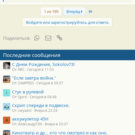
л
а
Last
г
1 из 195
Вперёд
о
д
Войдите или зарегистрируйтесь для ответа.
а
р
н
WhatsApp
Электронная почта
Ссылка
Поделиться:
о
с
т
Последние сообщения
и
:
С Днем Рождения, Sokolov73!
От: RRC
Сегодня в 11:55
"Если завтра война."
От: ZAMPRED
Сегодня в 09:37
Стук в рулевой
I
От: IgorK
Сегодня в 08:48
Скрип спереди в подвеске.
От: swyazist
Вчера в 22:28
аккумулятор 45H
А
От: Александр186
Вчера в 20:37
Кинотеатр и др... кто что смотрел и как оно.