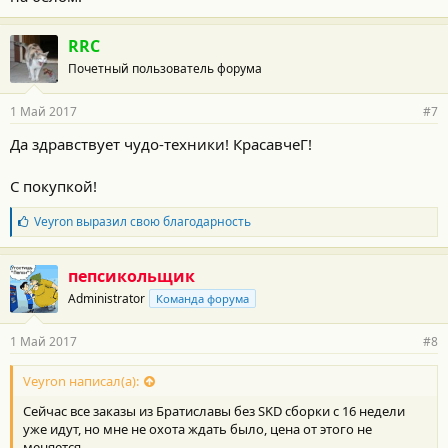
RRC
Почетный пользователь форума
1 Май 2017
#7
Да здравствует чудо-техники! КрасавчеГ!
С покупкой!
Б
Veyron
выразил свою благодарность
л
а
г
пепсикольщик
о
Administrator
Команда форума
д
а
р
1 Май 2017
#8
н
о
с
Veyron написал(а):
т
Сейчас все заказы из Братиславы без SKD сборки с 16 недели
и
:
уже идут, но мне не охота ждать было, цена от этого не
меняется.