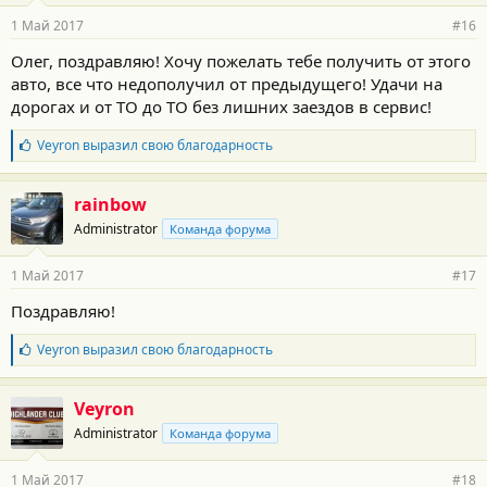
р
1 Май 2017
#16
н
о
Олег, поздравляю! Хочу пожелать тебе получить от этого
с
авто, все что недополучил от предыдущего! Удачи на
т
и
дорогах и от ТО до ТО без лишних заездов в сервис!
:
Б
Veyron
выразил свою благодарность
л
а
г
rainbow
о
Administrator
Команда форума
д
а
р
1 Май 2017
#17
н
о
Поздравляю!
с
т
Б
Veyron
выразил свою благодарность
и
л
:
а
г
Veyron
о
Administrator
Команда форума
д
а
р
1 Май 2017
#18