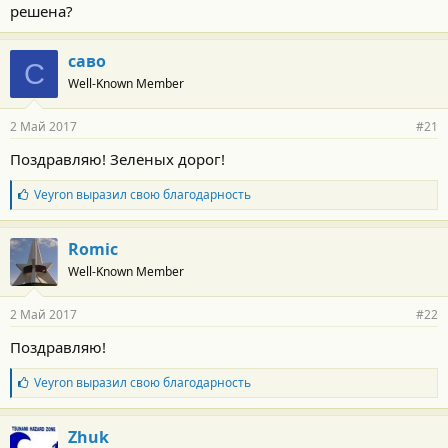
решена?
т
и
:
саво
С
Well-Known Member
2 Май 2017
#21
Поздравляю! Зеленых дорог!
Б
Veyron
выразил свою благодарность
л
а
г
Romic
о
Well-Known Member
д
а
р
2 Май 2017
#22
н
о
Поздравляю!
с
т
Б
Veyron
выразил свою благодарность
и
л
:
а
г
Zhuk
о