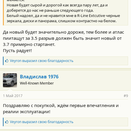
Новая будет сырой и дорогой как всегда пару лет, да и
доберется до нас не раньше следующего года.
Белый надоел, да и не нравится мне в R-Line Extcutive черные
зеркала, диски и панорама, слишком контрастно на белом.
Да новый будет значительно дороже, тем более и атлас
пиитащут за 3.5 разрыв должен быть значит новый от
3.7 примерно стартанет.
Пусть радует!
Б
Veyron
выразил свою благодарность
л
а
г
Владислав 1976
о
Well-Known Member
д
а
р
1 Май 2017
#9
н
о
Поздравляю с покупкой, ждём первые впечатления и
с
реалии эксплуатации!
т
и
:
Б
Veyron
выразил свою благодарность
л
а