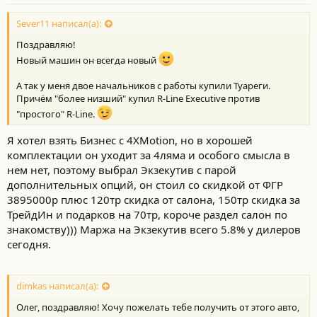
н
о
с
Sever11 написал(а):
т
Поздравляю!
и
:
Новый машин он всегда новый
А так у меня двое начальников с работы купили Туареги.
Причём "более низший" купил R-Line Executive против
"простого" R-Line.
Я хотел взять Бизнес с 4XMotion, но в хорошей
комплектации он уходит за 4ляма и особого смысла в
нем нет, поэтому выбрал Экзекутив с парой
дополнительных опций, он стоил со скидкой от ФГР
3895000р плюс 120тр скидка от салона, 150тр скидка за
ТрейдИн и подарков на 70тр, короче раздел салон по
знакомству))) Маржа на Экзекутив всего 5.8% у дилеров
сегодня.
dimkas написал(а):
Олег, поздравляю! Хочу пожелать тебе получить от этого авто,