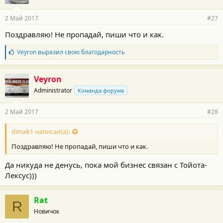
2 Май 2017
#27
Поздравляю! Не пропадай, пиши что и как.
Б
Veyron
выразил свою благодарность
л
а
г
Veyron
о
Administrator
Команда форума
д
а
р
2 Май 2017
#28
н
о
с
dimak1 написал(а):
т
Поздравляю! Не пропадай, пиши что и как.
и
:
Да никуда не денусь, пока мой бизнес связан с Тойота-
Лексус)))
Rat
R
Новичок