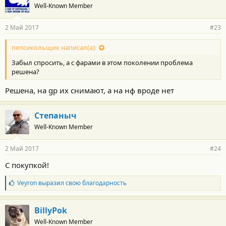
Well-Known Member
д
а
р
2 Май 2017
#23
н
о
с
пепсикольщик написал(а):
т
Забыл спросить, а с фарами в этом поколении проблема
и
:
решена?
Решена, на gp их снимают, а на нф вроде нет
Степаныч
Well-Known Member
2 Май 2017
#24
С покупкой!
Б
Veyron
выразил свою благодарность
л
а
г
BillyPok
о
Well-Known Member
д