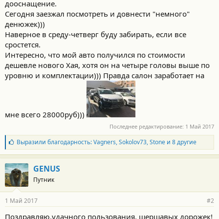
дооснащение.
Сегодня заезжал посмотреть и довнести "немного"
денюжек)))
Наверное в среду-четверг буду забирать, если все
сростется.
Интересно, что мой авто получился по стоимости
дешевле нового Хая, хотя он на четыре головы выше по
уровню и комплектации))) Правда салон заработает на
мне всего 28000руб)))
Последнее редактирование:
1 Май 2017
Б
Выразили благодарность:
Vagners
,
Sokolov73
,
Stone
и 8 другие
л
а
г
GENUS
о
Путник
д
а
р
1 Май 2017
#2
н
о
Поздравляю,удачного пользования, шершавых дорожек!