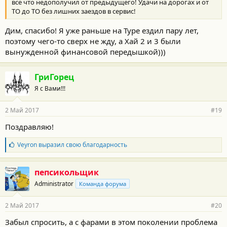
все что недополучил от предыдущего! Удачи на дорогах и от
ТО до ТО без лишних заездов в сервис!
Дим, спасибо! Я уже раньше на Туре ездил пару лет,
поэтому чего-то сверх не жду, а Хай 2 и 3 были
вынужденной финансовой передышкой)))
ГриГорец
Я с Вами!!!
2 Май 2017
#19
Поздравляю!
Б
Veyron
выразил свою благодарность
л
а
г
пепсикольщик
о
Administrator
Команда форума
д
а
р
2 Май 2017
#20
н
о
Забыл спросить, а с фарами в этом поколении проблема
с