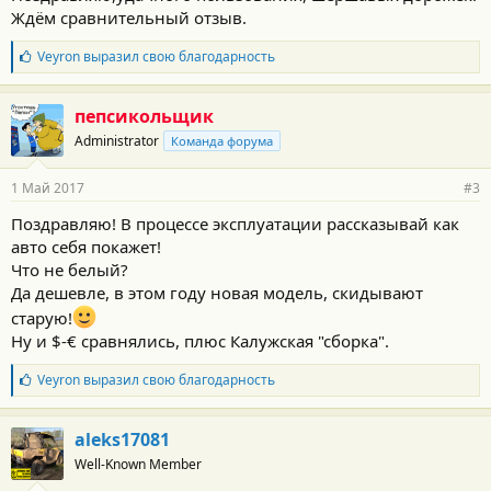
с
Ждём сравнительный отзыв.
т
и
:
Б
Veyron
выразил свою благодарность
л
а
г
пепсикольщик
о
Administrator
Команда форума
д
а
р
1 Май 2017
#3
н
о
Поздравляю! В процессе эксплуатации рассказывай как
с
авто себя покажет!
т
и
Что не белый?
:
Да дешевле, в этом году новая модель, скидывают
старую!
Ну и $-€ сравнялись, плюс Калужская "сборка".
Б
Veyron
выразил свою благодарность
л
а
г
aleks17081
о
Well-Known Member
д
а