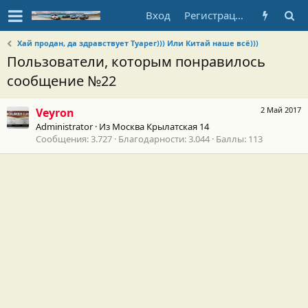
Вход
Регистрация
Хай продан, да здравствует Туарег))) Или Китай наше всё)))
Пользователи, которым понравилось
сообщение №22
2 Май 2017
Veyron
Administrator
·
Из
Москва Крылатская 14
Сообщения
3.727
Благодарности
3.044
Баллы
113