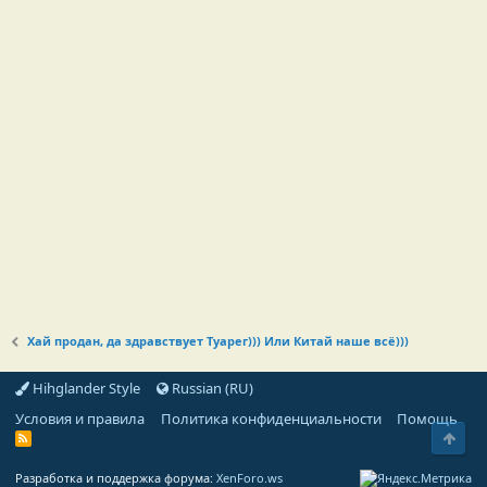
Хай продан, да здравствует Туарег))) Или Китай наше всё)))
Hihglander Style
Russian (RU)
Условия и правила
Политика конфиденциальности
Помощь
Свер
R
S
S
Разработка и поддержка форума:
XenForo.ws