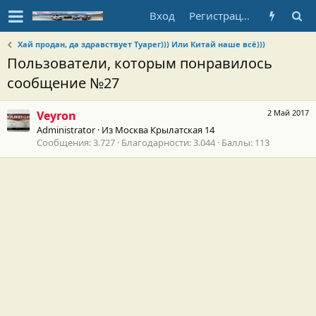
Вход
Регистрация
Хай продан, да здравствует Туарег))) Или Китай наше всё)))
Пользователи, которым понравилось
сообщение №27
2 Май 2017
Veyron
Administrator
·
Из
Москва Крылатская 14
Сообщения
3.727
Благодарности
3.044
Баллы
113