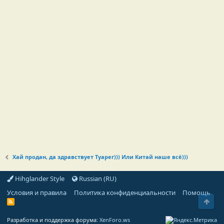
Хай продан, да здравствует Туарег))) Или Китай наше всё)))
Hihglander Style
Russian (RU)
Условия и правила
Политика конфиденциальности
Помощь
Свер
R
S
S
Разработка и поддержка форума:
XenForo.ws