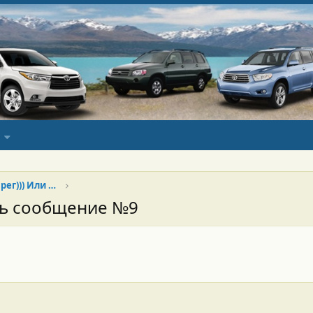
Хай продан, да здравствует Туарег))) Или Китай наше всё)))
сь сообщение №9