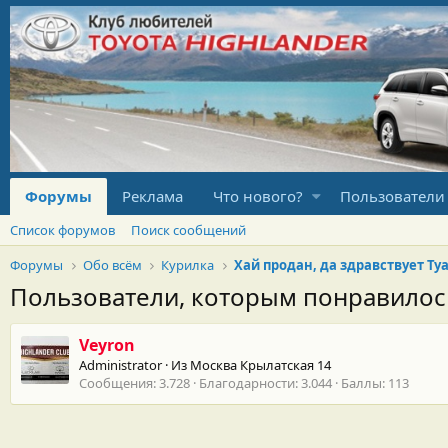
Форумы
Реклама
Что нового?
Пользователи
Список форумов
Поиск сообщений
Форумы
Обо всём
Курилка
Пользователи, которым понравило
Veyron
Administrator
·
Из
Москва Крылатская 14
Сообщения
3.728
Благодарности
3.044
Баллы
113