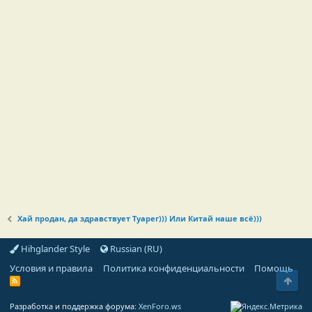
Хай продан, да здравствует Туарег))) Или Китай наше всё)))
Hihglander Style
Russian (RU)
Условия и правила
Политика конфиденциальности
Помощь
Свер
R
S
S
Разработка и поддержка форума:
XenForo.ws