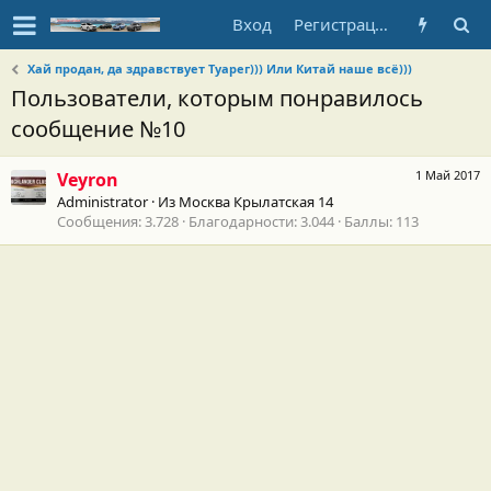
Вход
Регистрация
Хай продан, да здравствует Туарег))) Или Китай наше всё)))
Пользователи, которым понравилось
сообщение №10
1 Май 2017
Veyron
Administrator
·
Из
Москва Крылатская 14
Сообщения
3.728
Благодарности
3.044
Баллы
113