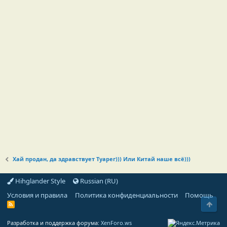
Хай продан, да здравствует Туарег))) Или Китай наше всё)))
Hihglander Style
Russian (RU)
Условия и правила
Политика конфиденциальности
Помощь
Свер
R
S
S
Разработка и поддержка форума:
XenForo.ws