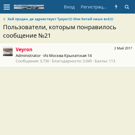
Вход
Регистрация
Хай продан, да здравствует Туарег))) Или Китай наше всё)))
Пользователи, которым понравилось
сообщение №21
2 Май 2017
Veyron
Administrator
·
Из
Москва Крылатская 14
Сообщения
3.730
Благодарности
3.045
Баллы
113