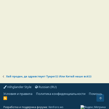
Хай продан, да здравствует Туарег))) Или Китай наше всё)))
Hihglander Style
Russian (RU)
Условия и правила
Политика конфиденциальности
Помощь
Свер
R
S
S
Разработка и поддержка форума:
XenForo.ws