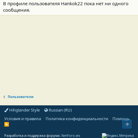
В профиле пользователя Hankok22 пока нет ни одного
сообщения.
Пользователи
Hihglander Style
Russian (RU)
Условия и правила
Политика конфиденциальности
Помощь
Свер
R
S
S
Разработка и поддержка форума:
XenForo.ws