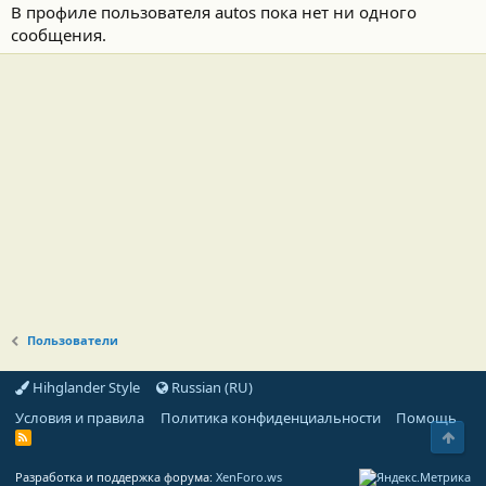
В профиле пользователя autos пока нет ни одного
сообщения.
Пользователи
Hihglander Style
Russian (RU)
Условия и правила
Политика конфиденциальности
Помощь
Свер
R
S
S
Разработка и поддержка форума:
XenForo.ws