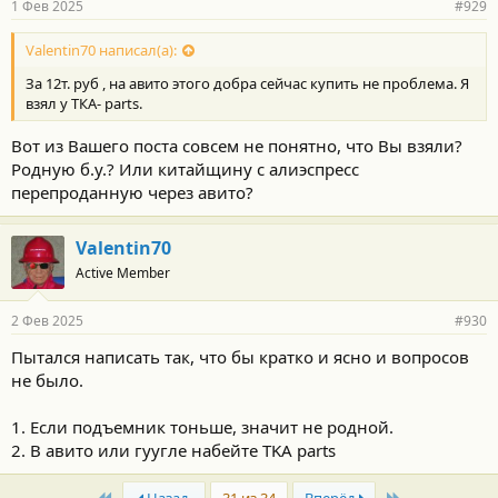
1 Фев 2025
#929
Valentin70 написал(а):
За 12т. руб , на авито этого добра сейчас купить не проблема. Я
взял у ТКА- parts.
Вот из Вашего поста совсем не понятно, что Вы взяли?
Родную б.у.? Или китайщину с алиэспресс
перепроданную через авито?
Valentin70
Active Member
2 Фев 2025
#930
Пытался написать так, что бы кратко и ясно и вопросов
не было.
1. Если подъемник тоньше, значит не родной.
2. В авито или гуугле набейте TKA parts
First
Last
Назад
31 из 34
Вперёд