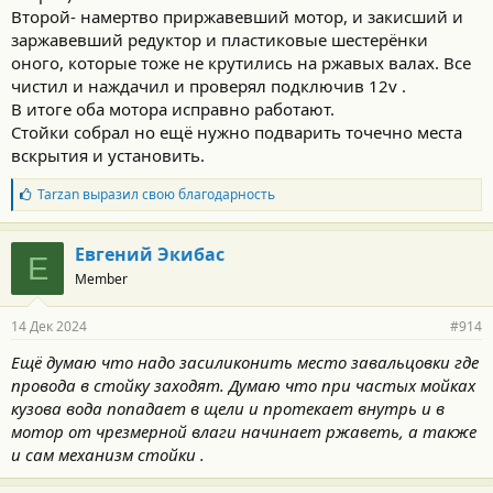
Второй- намертво приржавевший мотор, и закисший и
заржавевший редуктор и пластиковые шестерёнки
оного, которые тоже не крутились на ржавых валах. Все
чистил и наждачил и проверял подключив 12v .
В итоге оба мотора исправно работают.
Стойки собрал но ещё нужно подварить точечно места
вскрытия и установить.
Б
Tarzan
выразил свою благодарность
л
а
г
Евгений Экибас
Е
о
Member
д
а
р
14 Дек 2024
#914
н
о
Ещё думаю что надо засиликонить место завальцовки где
с
провода в стойку заходят. Думаю что при частых мойках
т
и
кузова вода попадает в щели и протекает внутрь и в
:
мотор от чрезмерной влаги начинает ржаветь, а также
и сам механизм стойки .