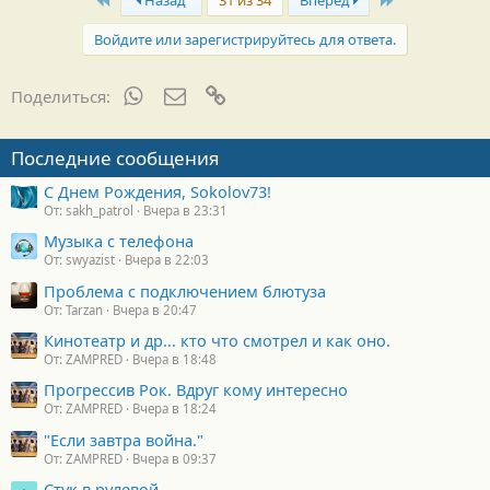
Войдите или зарегистрируйтесь для ответа.
WhatsApp
Электронная почта
Ссылка
Поделиться:
Последние сообщения
С Днем Рождения, Sokolov73!
От: sakh_patrol
Вчера в 23:31
Музыка с телефона
От: swyazist
Вчера в 22:03
Проблема с подключением блютуза
От: Tarzan
Вчера в 20:47
Кинотеатр и др... кто что смотрел и как оно.
От: ZAMPRED
Вчера в 18:48
Прогрессив Рок. Вдруг кому интересно
От: ZAMPRED
Вчера в 18:24
"Если завтра война."
От: ZAMPRED
Вчера в 09:37
Стук в рулевой