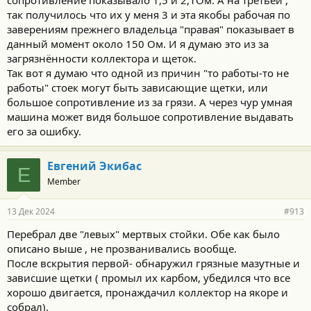
сопротивление показывало 1,5 и 2,1Ом. А на третьей ,
так получилось что их у меня 3 и эта якобы рабочая по
заверениям прежнего владельца "правая" показывает в
данный момент около 150 Ом. И я думаю это из за
загрязнённости коллектора и щеток.
Так вот я думаю что одной из причин "то работы-то не
работы" стоек могут быть зависающие щетки, или
большое сопротивление из за грязи. А через чур умная
машина может видя большое сопротивление выдавать
его за ошибку.
Евгений Экибас
Е
Member
13 Дек 2024
#913
Перебрал две "левых" мертвых стойки. Обе как было
описано выше , не прозванивались вообще.
После вскрытия первой- обнаружил грязные мазутные и
зависшие щетки ( промыл их карбом, убедился что все
хорошо двигается, пронаждачил коллектор на якоре и
собрал).