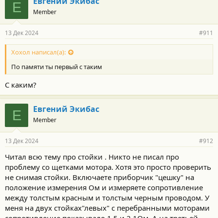
Евгений Экибас
Е
крепления.
Member
13 Дек 2024
#911
Хохол написал(а):
По памяти ты первый с таким
С каким?
Евгений Экибас
Е
Member
13 Дек 2024
#912
Читал всю тему про стойки . Никто не писал про
проблему со щетками мотора. Хотя это просто проверить
не снимая стойки. Включаете приборчик "цешку" на
положение измерения Ом и измеряете сопротивление
между толстым красным и толстым черным проводом. У
меня на двух стойках"левых" с перебранными моторами