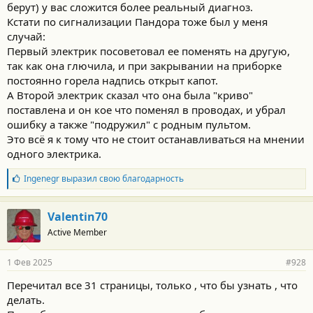
берут) у вас сложится более реальный диагноз.
Кстати по сигнализации Пандора тоже был у меня
случай:
Первый электрик посоветовал ее поменять на другую,
так как она глючила, и при закрывании на приборке
постоянно горела надпись открыт капот.
А Второй электрик сказал что она была "криво"
поставлена и он кое что поменял в проводах, и убрал
ошибку а также "подружил" с родным пультом.
Это всё я к тому что не стоит останавливаться на мнении
одного электрика.
Б
Ingenegr
выразил свою благодарность
л
а
г
Valentin70
о
Active Member
д
а
р
1 Фев 2025
#928
н
о
Перечитал все 31 страницы, только , что бы узнать , что
с
делать.
т
и