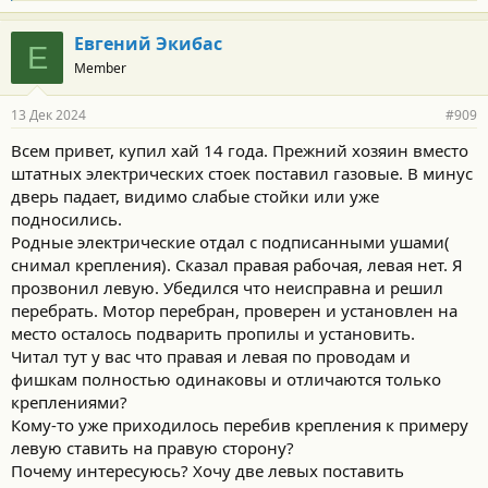
л
а
г
Евгений Экибас
Е
о
Member
д
а
р
13 Дек 2024
#909
н
о
Всем привет, купил хай 14 года. Прежний хозяин вместо
с
штатных электрических стоек поставил газовые. В минус
т
и
дверь падает, видимо слабые стойки или уже
:
подносились.
Родные электрические отдал с подписанными ушами(
снимал крепления). Сказал правая рабочая, левая нет. Я
прозвонил левую. Убедился что неисправна и решил
перебрать. Мотор перебран, проверен и установлен на
место осталось подварить пропилы и установить.
Читал тут у вас что правая и левая по проводам и
фишкам полностью одинаковы и отличаются только
креплениями?
Кому-то уже приходилось перебив крепления к примеру
левую ставить на правую сторону?
Почему интересуюсь? Хочу две левых поставить