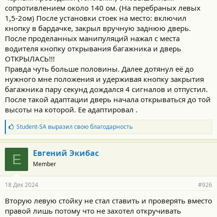
сопротивлением около 140 ом. (На перебраных левых
1,5-2ом) После установки стоек на место: включил
кнопку в бардачке, закрыл вручную заднюю дверь.
После проделанных манипуляций нажал с места
водителя кнопку открывания багажника и дверь
ОТКРЫЛАСЬ!!!
Правда чуть больше половины. Далее дотянул её до
нужного мне положения и удерживая кнопку закрытия
багажника пару секунд дождался 4 сигналов и отпустил.
После такой адаптации дверь начала открываться до той
высоты на которой. Ее адаптировал .
Б
Student-SA
выразил свою благодарность
л
а
г
Евгений Экибас
Е
о
Member
д
а
р
18 Дек 2024
#926
н
о
Вторую левую стойку не стал ставить и проверять вместо
с
правой лишь потому что не захотел откручивать
т