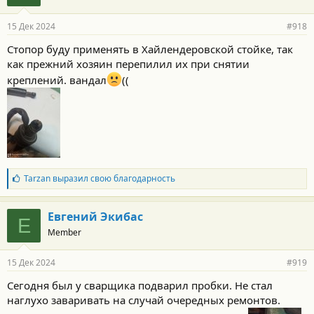
а
р
15 Дек 2024
#918
н
о
Стопор буду применять в Хайлендеровской стойке, так
с
как прежний хозяин перепилил их при снятии
т
и
креплений. вандал
((
:
Б
Tarzan
выразил свою благодарность
л
а
г
Евгений Экибас
Е
о
Member
д
а
р
15 Дек 2024
#919
н
о
Сегодня был у сварщика подварил пробки. Не стал
с
наглухо заваривать на случай очередных ремонтов.
т
и