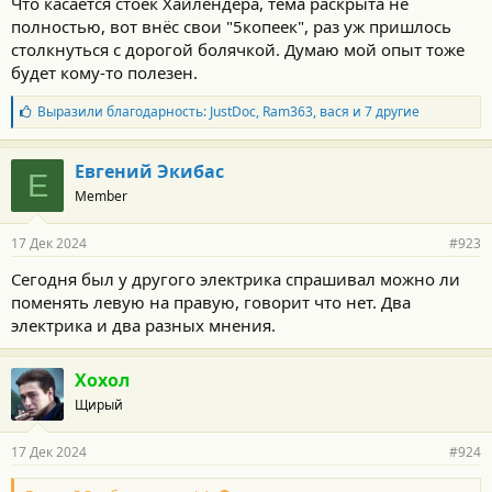
Что касается стоек Хайлендера, тема раскрыта не
полностью, вот внёс свои "5копеек", раз уж пришлось
столкнуться с дорогой болячкой. Думаю мой опыт тоже
будет кому-то полезен.
Б
Выразили благодарность:
JustDoc
,
Ram363
,
вася
и 7 другие
л
а
г
Евгений Экибас
Е
о
Member
д
а
р
17 Дек 2024
#923
н
о
Сегодня был у другого электрика спрашивал можно ли
с
поменять левую на правую, говорит что нет. Два
т
и
электрика и два разных мнения.
:
Хохол
Щирый
17 Дек 2024
#924