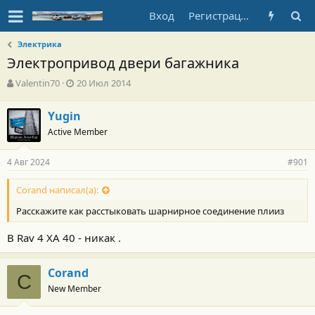
Вход
Регистрация
Электрика
Электропривод двери багажника
А
Д
Valentin70
20 Июл 2014
в
а
т
т
Yugin
о
а
Active Member
р
н
т
а
е
ч
4 Авг 2024
#901
м
а
ы
л
Corand написал(а):
а
Расскажите как расстыковать шарнирное соединение плииз
В Rav 4 XA 40 - никак .
Corand
C
New Member