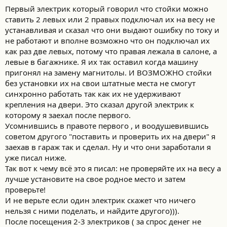
Первый электрик который говорил что стойки можно
ставить 2 левых или 2 правых подключал их на весу не
устанавливая и сказал что они выдают ошибку по току и
не работают и вполне возможно что он подключал их
как раз две левых, потому что правая лежала в салоне, а
левые в багажнике. Я их так оставил когда машину
пригонял на замену магнитолы. И ВОЗМОЖНО стойки
без установки их на свои штатные места не смогут
синхронно работать так как их не удерживают
крепления на двери. Это сказал другой электрик к
которому я заехал после первого.
Усомнившись в правоте первого , и воодушевившись
советом другого "поставить и проверить их на двери" я
заехав в гараж так и сделал. Ну и что они заработали я
уже писал ниже.
Так вот к чему всё это я писал: не проверяйте их на весу а
лучше установите на свое родное место и затем
проверьте!
И не верьте если один электрик скажет что ничего
нельзя с ними поделать, и найдите другого))).
После посещения 2-3 электриков ( за спрос денег не