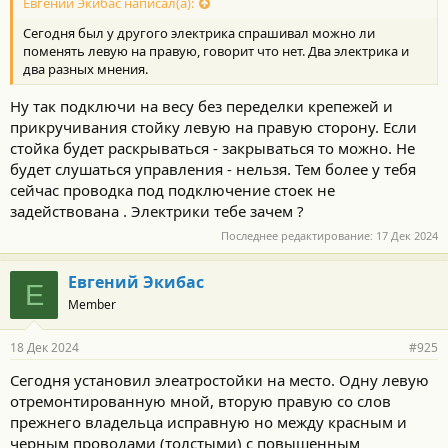
Евгений Экибас написал(а):
Сегодня был у другого электрика спрашивал можно ли
поменять левую на правую, говорит что нет. Два электрика и
два разных мнения.
Ну так подключи на весу без переделки крепежей и
прикручивания стойку левую на правую сторону. Если
стойка будет раскрываться - закрываться то можно. Не
будет слушаться управления - нельзя. Тем более у тебя
сейчас проводка под подключение стоек не
задействована . Электрики тебе зачем ?
Последнее редактирование:
17 Дек 2024
Евгений Экибас
Е
Member
18 Дек 2024
#925
Сегодня установил элеатростойки на место. Одну левую
отремонтированную мной, вторую правую со слов
прежнего владельца исправную но между красным и
черным проводами (толстыми) с повышенным