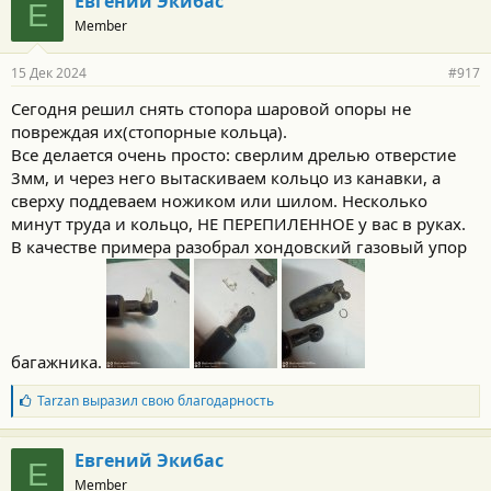
Евгений Экибас
Е
Member
15 Дек 2024
#917
Сегодня решил снять стопора шаровой опоры не
повреждая их(стопорные кольца).
Все делается очень просто: сверлим дрелью отверстие
3мм, и через него вытаскиваем кольцо из канавки, а
сверху поддеваем ножиком или шилом. Несколько
минут труда и кольцо, НЕ ПЕРЕПИЛЕННОЕ у вас в руках.
В качестве примера разобрал хондовский газовый упор
багажника.
Б
Tarzan
выразил свою благодарность
л
а
г
Евгений Экибас
Е
о
Member
д