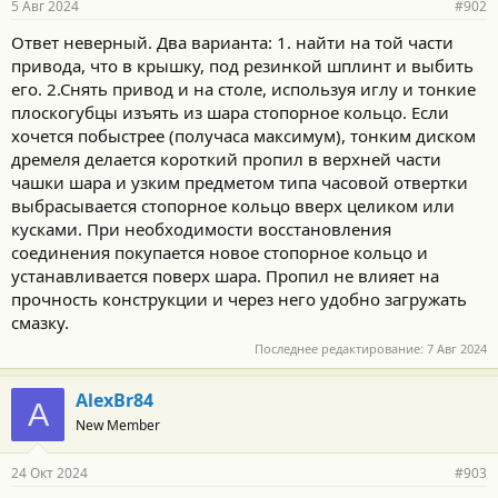
5 Авг 2024
#902
Ответ неверный. Два варианта: 1. найти на той части
привода, что в крышку, под резинкой шплинт и выбить
его. 2.Снять привод и на столе, используя иглу и тонкие
плоскогубцы изъять из шара стопорное кольцо. Если
хочется побыстрее (получаса максимум), тонким диском
дремеля делается короткий пропил в верхней части
чашки шара и узким предметом типа часовой отвертки
выбрасывается стопорное кольцо вверх целиком или
кусками. При необходимости восстановления
соединения покупается новое стопорное кольцо и
устанавливается поверх шара. Пропил не влияет на
прочность конструкции и через него удобно загружать
смазку.
Последнее редактирование:
7 Авг 2024
AlexBr84
A
New Member
24 Окт 2024
#903