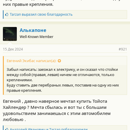
них правые крепления.
Б
Tarzan
выразил свою благодарность
л
а
г
Алькапоне
о
Well-Known Member
д
а
р
15 Дек 2024
#921
н
о
с
Евгений Экибас написал(а):
т
Забыл написать: заезжал к электрику, и он сказал что стойки
и
:
между собой (правая, левая) ничем не отличаются, только
креплениями.
Буду ставить две перебраных левых, поставив на одну из них
правые крепления.
Евгений , давно наверное мечтал купить Тойота
Хайлендер ? Мечта сбылась и вот ты с большим
удовольствием занимаешься с этим автомобилем
любовью .
Б
Анатолий Иванович
и
Tarzan
поблагодарили