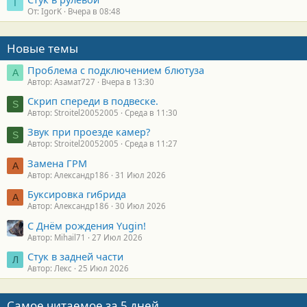
I
От: IgorK
Вчера в 08:48
Новые темы
Проблема с подключением блютуза
А
Автор: Азамат727
Вчера в 13:30
Скрип спереди в подвеске.
S
Автор: Stroitel20052005
Среда в 11:30
Звук при проезде камер?
S
Автор: Stroitel20052005
Среда в 11:27
Замена ГРМ
А
Автор: Александр186
31 Июл 2026
Буксировка гибрида
А
Автор: Александр186
30 Июл 2026
С Днём рождения Yugin!
Автор: Mihail71
27 Июл 2026
Стук в задней части
Л
Автор: Лекс
25 Июл 2026
Самое читаемое за 5 дней