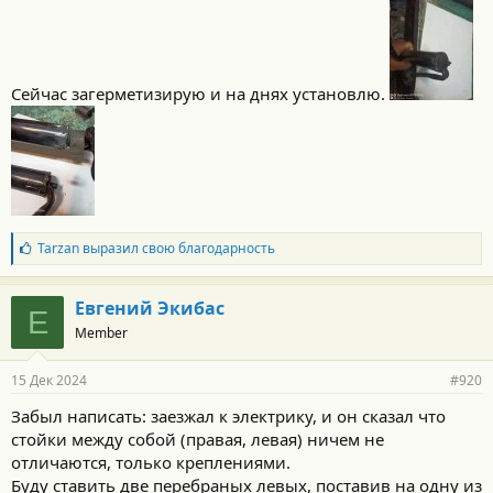
:
Сейчас загерметизирую и на днях установлю.
Б
Tarzan
выразил свою благодарность
л
а
г
Евгений Экибас
Е
о
Member
д
а
р
15 Дек 2024
#920
н
о
Забыл написать: заезжал к электрику, и он сказал что
с
стойки между собой (правая, левая) ничем не
т
и
отличаются, только креплениями.
:
Буду ставить две перебраных левых, поставив на одну из