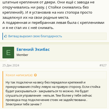
и
штатные крепления от двери. Они ещё с завода не
:
откручивались ни разу. ( Стойки снимались без
креплений). И я установив на них стопора просто
защелкнул их на свои родные места.
А подаренная и перебранная левая была с креплениями
и я не стал их с неё снимать.
Б
Витвад
выразил свою благодарность
л
а
г
Евгений Экибас
Е
о
Member
д
а
р
25 Дек 2024
#927
н
о
с
Хохол написал(а):
т
Ну так подключи на весу без переделки крепежей и
и
:
прикручивания стойку левую на правую сторону. Если стойка
будет раскрываться - закрываться то можно. Не будет
слушаться управления - нельзя. Тем более у тебя сейчас
проводка под подключение стоек не задействована .
Электрики тебе зачем ?