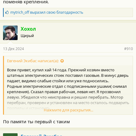
поменяв крепления.
Б
mytrich_off
выразил свою благодарность
л
а
г
Хохол
о
Щирый
д
а
р
13 Дек 2024
#910
н
о
с
Евгений Экибас написал(а):
т
Всем привет, купил хай 14 года. Прежний хозяин вместо
и
:
штатных электрических стоек поставил газовые. В минус дверь
падает, видимо слабые стойки или уже подносились.
Родные электрические отдал с подписанными ушами( снимал
крепления). Сказал правая рабочая, левая нет. Я прозвонил
левую. Убедился что неисправна и решил перебрать. Мотор
перебран, проверен и установлен на место осталось подварить
пропилы и установить.
Нажмите для раскрытия...
Читал тут у вас что правая и левая по проводам и фишкам
полностью одинаковы и отличаются только креплениями?
По памяти ты первый с таким
Кому-то уже приходилось перебив крепления к примеру
левую ставить на правую сторону
?
Почему интересуюсь? Хочу две левых поставить поменяв