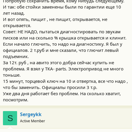
Попробую сохранить время, кому нибудь следующему.
:
И так: обе стойки заменены были по гарантии еще 10
лет назад.
И вот опять, пищит , не пищит, открывается, не
открывается.
Совет: НЕ НАДО, пытаться диагностировать по звукам
писков или на сколько % крышка открывается и клинит.
Если начало глючить, то надо на диагностику. Я был у
официалов. 2 т.руб и мне сказали, что глючит левый
подъемник.
За 12т. руб , на авито этого добра сейчас купить не
проблема. Я взял у ТКА- parts. Электропривод не много
тоньше.
15 минут, торцевой ключ на 10 и отвертка, все что надо ,
что бы заменить. Официалы просили 3 т.р.
Уже два дня работает без проблем. На сколько хватит,
посмотрим.
Sergeykk
S
Active Member