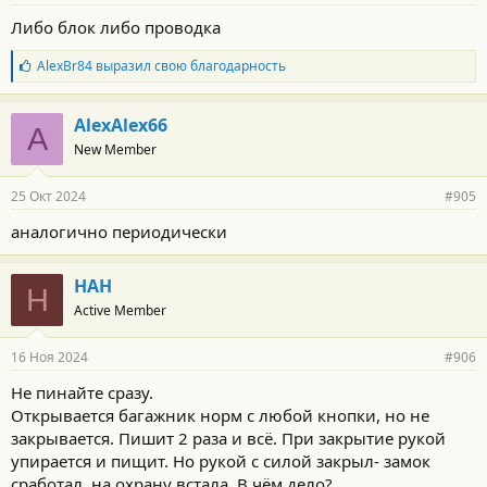
Либо блок либо проводка
Б
AlexBr84
выразил свою благодарность
л
а
г
AlexAlex66
A
о
New Member
д
а
р
25 Окт 2024
#905
н
о
аналогично периодически
с
т
и
НАН
:
Н
Active Member
16 Ноя 2024
#906
Не пинайте сразу.
Открывается багажник норм с любой кнопки, но не
закрывается. Пишит 2 раза и всё. При закрытие рукой
упирается и пищит. Но рукой с силой закрыл- замок
сработал, на охрану встала. В чём дело?