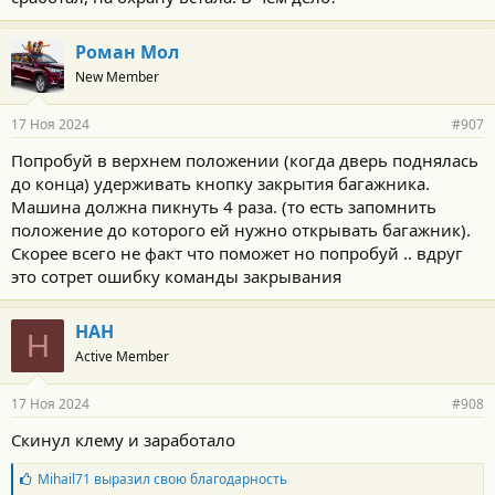
Роман Мол
New Member
17 Ноя 2024
#907
Попробуй в верхнем положении (когда дверь поднялась
до конца) удерживать кнопку закрытия багажника.
Машина должна пикнуть 4 раза. (то есть запомнить
положение до которого ей нужно открывать багажник).
Скорее всего не факт что поможет но попробуй .. вдруг
это сотрет ошибку команды закрывания
НАН
Н
Active Member
17 Ноя 2024
#908
Скинул клему и заработало
Б
Mihail71
выразил свою благодарность