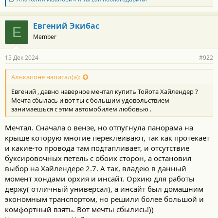
л
а
г
Евгений Экибас
Е
о
Member
д
а
р
15 Дек 2024
#922
н
о
с
Алькапоне написал(а):
т
Евгений , давно наверное мечтал купить Тойота Хайлендер ?
и
:
Мечта сбылась и вот ты с большим удовольствием
занимаешься с этим автомобилем любовью .
Мечтал. Сначала о вензе, но отпугнула панорама на
крыше которую многие переклеивают, так как протекает
и какие-то провода там подтапливает, и отсутствие
буксировочных петель с обоих сторон, а остановил
выбор на Хайлендере 2.7. А так, владею в данный
момент хондами орхия и инсайт. Орхию для работы
держу( отличный универсал), а инсайт был домашним
экономным транспортом, но решили более большой и
комфортный взять. Вот мечты сбылись!))