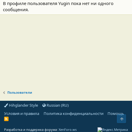
В профиле пользователя Yugin пока нет ни одного
сообщения.
Пользователи
Hihglander Style
Russian (RU)
Условия и правила
Политика конфиденциальности
Помощь
Свер
R
S
S
Разработка и поддержка форума:
XenForo.ws