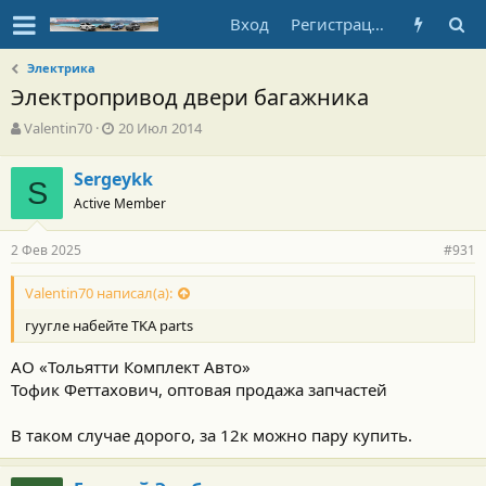
Вход
Регистрация
Электрика
Электропривод двери багажника
А
Д
Valentin70
20 Июл 2014
в
а
т
т
Sergeykk
о
S
а
Active Member
р
н
т
а
е
ч
2 Фев 2025
#931
м
а
ы
л
Valentin70 написал(а):
а
гуугле набейте TKA parts
АО «Тольятти Комплект Авто»
Тофик Феттахович, оптовая продажа запчастей
В таком случае дорого, за 12к можно пару купить.