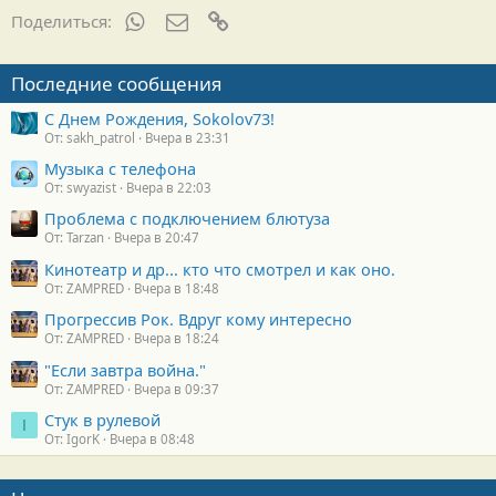
WhatsApp
Электронная почта
Ссылка
Поделиться:
Последние сообщения
С Днем Рождения, Sokolov73!
От: sakh_patrol
Вчера в 23:31
Музыка с телефона
От: swyazist
Вчера в 22:03
Проблема с подключением блютуза
От: Tarzan
Вчера в 20:47
Кинотеатр и др... кто что смотрел и как оно.
От: ZAMPRED
Вчера в 18:48
Прогрессив Рок. Вдруг кому интересно
От: ZAMPRED
Вчера в 18:24
"Если завтра война."
От: ZAMPRED
Вчера в 09:37
Стук в рулевой
I
От: IgorK
Вчера в 08:48