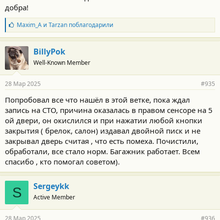
добра!
Б
Maxim_A
и
Tarzan
поблагодарили
л
а
г
BillyPok
о
Well-Known Member
д
а
р
28 Мар 2025
#935
н
о
Попробовал все что нашёл в этой ветке, пока ждал
с
запись на СТО, причина оказалась в правом сенсоре на 5
т
и
ой двери, он окислился и при нажатии любой кнопки
:
закрытия ( брелок, салон) издавал двойной писк и не
закрывал дверь считая , что есть помеха. Почистили,
обработали, все стало норм. Багажник работает. Всем
спасибо , кто помогал советом).
Sergeykk
S
Active Member
28 Мар 2025
#936