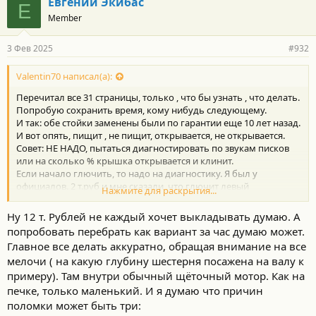
Евгений Экибас
Е
Member
3 Фев 2025
#932
Valentin70 написал(а):
Перечитал все 31 страницы, только , что бы узнать , что делать.
Попробую сохранить время, кому нибудь следующему.
И так: обе стойки заменены были по гарантии еще 10 лет назад.
И вот опять, пищит , не пищит, открывается, не открывается.
Совет: НЕ НАДО, пытаться диагностировать по звукам писков
или на сколько % крышка открывается и клинит.
Если начало глючить, то надо на диагностику. Я был у
официалов. 2 т.руб и мне сказали, что глючит левый
Нажмите для раскрытия...
подъемник.
За 12т. руб , на авито этого добра сейчас купить не проблема. Я
Ну 12 т. Рублей не каждый хочет выкладывать думаю. А
взял у ТКА- parts. Электропривод не много тоньше.
попробовать перебрать как вариант за час думаю может.
15 минут, торцевой ключ на 10 и отвертка, все что надо , что бы
Главное все делать аккуратно, обращая внимание на все
заменить. Официалы просили 3 т.р.
мелочи ( на какую глубину шестерня посажена на валу к
Уже два дня работает без проблем. На сколько хватит,
посмотрим.
примеру). Там внутри обычный щёточный мотор. Как на
печке, только маленький. И я думаю что причин
поломки может быть три: