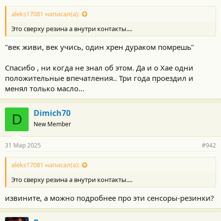
о
с
aleks17081 написал(а):
т
Это сверху резина а внутри контакты....
и
:
"век живи, век учись, один хрен дураком помрешь"
Спасибо , ни когда не знал об этом. Да и о Хае одни
положительные впечатления.. Три года проездил и
менял только масло...
Dimich70
D
New Member
31 Мар 2025
#942
aleks17081 написал(а):
Это сверху резина а внутри контакты....
извините, а можно подробнее про эти сенсоры-резинки?