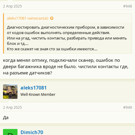
2 Апр 2025
#948
aleks17081 написал(а):
Диагностировать диагностическим прибором, в зависимости
от кодов ошибок выполнять определенные действия.
Или на угад, чистить контакты, разбирать привода или менять
блок и тд....
Кто же скажет не зная сто за ошибки имеются....
когда менял оптику, подключали сканер, ошибок по
двери багажника вроде не было. чистили контакты где,
на разъеме датчиков?
aleks17081
Well-Known Member
2 Апр 2025
#949
Да
Dimich70