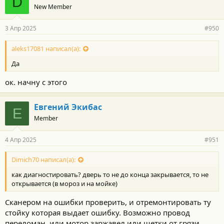
D
New Member
3 Апр 2025
#950
aleks17081 написал(а):
Да
ок. начну с этого
Евгений Экибас
Е
Member
4 Апр 2025
#951
Dimich70 написал(а):
как диагностировать? дверь то не до конца закрывается, то не
открывается (в мороз и на мойке)
Сканером на ошибки проверить, и отремонтировать ту
стойку которая выдает ошибку. Возможно провод
переломан, или мотор заржавел или щетки от грязи