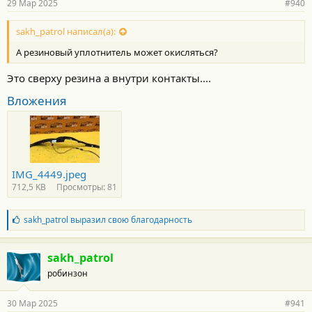
29 Мар 2025
#940
sakh_patrol написал(а):
А резиновый уплотнитель может окисляться?
Это сверху резина а внутри контакты....
Вложения
IMG_4449.jpeg
712,5 KB
Просмотры: 81
Б
sakh_patrol
выразил свою благодарность
л
а
г
sakh_patrol
о
робинзон
д
а
р
30 Мар 2025
#941
н