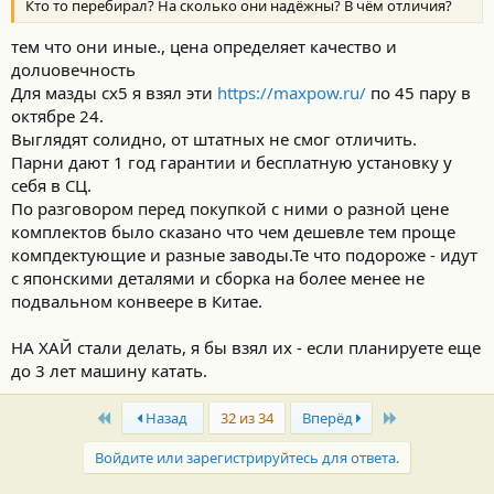
Кто то перебирал? На сколько они надёжны? В чём отличия?
тем что они иные., цена определяет качество и
долuовечность
Для мазды сх5 я взял эти
https://maxpow.ru/
по 45 пару в
октябре 24.
Выглядят солидно, от штатных не смог отличить.
Парни дают 1 год гарантии и бесплатную установку у
себя в СЦ.
По разговором перед покупкой с ними о разной цене
комплектов было сказано что чем дешевле тем проще
компдектующие и разные заводы.Те что подороже - идут
с японскими деталями и сборка на более менее не
подвальном конвеере в Китае.
НА ХАЙ стали делать, я бы взял их - если планируете еще
до 3 лет машину катать.
First
Last
Назад
32 из 34
Вперёд
Войдите или зарегистрируйтесь для ответа.