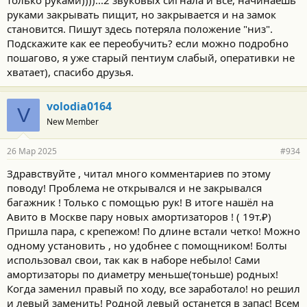
только руками))))...2 звуковых сигнала и все, начинаешь
руками закрывать пищит, но закрывается и на замок
становится. Пишут здесь потеряла положение "низ".
Подскажите как ее переобучить? если можно подробно
пошагово, я уже старый пентиум слабый, оперативки не
хватает), спасибо друзья.
volodia0164
V
New Member
26 Мар 2025
#934
Здравствуйте , читал много комментариев по этому
поводу! Проблема не открывался и не закрывался
багажник ! Только с помощью рук! В итоге нашёл на
Авито в Москве пару новых амортизаторов ! ( 19т.₽)
Пришла пара, с крепежом! По длине встали четко! Можно
одному установить , но удобнее с помощником! Болты
использовал свои, так как в наборе небыло! Сами
амортизаторы по диаметру меньше(тоньше) родных!
Когда заменил правый по ходу, все заработало! но решил
и левый заменить! Родной левый останется в запас! Всем