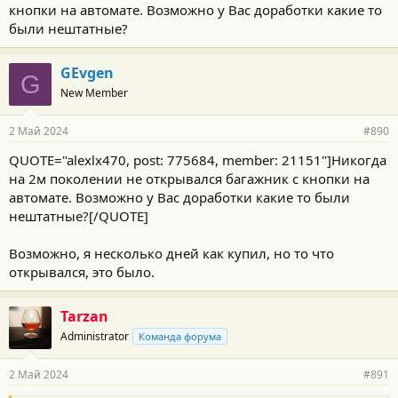
кнопки на автомате. Возможно у Вас доработки какие то
были нештатные?
GEvgen
G
New Member
2 Май 2024
#890
QUOTE="alexlx470, post: 775684, member: 21151"]Никогда
на 2м поколении не открывался багажник с кнопки на
автомате. Возможно у Вас доработки какие то были
нештатные?[/QUOTE]
Возможно, я несколько дней как купил, но то что
открывался, это было.
Tarzan
Administrator
Команда форума
2 Май 2024
#891