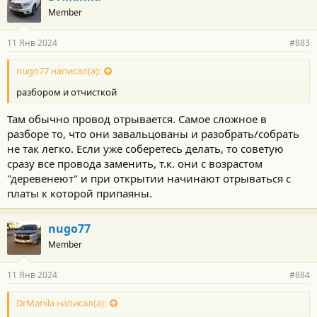
Member
11 Янв 2024
#883
nugo77 написал(а):
разбором и отчисткой
Там обычно провод отрывается. Самое сложное в
разборе то, что они завальцованы и разобрать/собрать
не так легко. Если уже соберетесь делать, то советую
сразу все провода заменить, т.к. они с возрастом
"деревенеют" и при открытии начинают отрываться с
платы к которой припаяны.
nugo77
Member
11 Янв 2024
#884
DrManila написал(а):