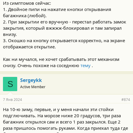
Из симптомов сейчас:
1. Двойное пипи на нажатие кнопки открывания
багажника (любой).
2. При закрытии его вручную - перестал работать замок
закрытия, который вжжжж-блокировал и там запирал
внизу.
3. Окошко на кнопку открывается корректно, на экране
отображается открытие.
Как ни мучался, не хочет срабатывать этот механизм
снизу. Очень похоже на соседнюю
тему
.
Sergeykk
S
Active Member
7 Янв 2024
#874
На 10-ю зиму, первые, и у меня начали эти стойки
подглючивать. На морозе ниже 20 градусов, три раза
багажник открылся сам и всего 1 раз закрылся. Еще 2
раза пришлось помогать руками. Когда приехал туда где