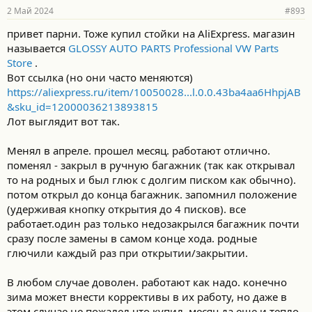
2 Май 2024
#893
привет парни. Тоже купил стойки на AliExpress. магазин
называется
GLOSSY AUTO PARTS Professional VW Parts
Store
.
Вот ссылка (но они часто меняются)
https://aliexpress.ru/item/10050028...l.0.0.43ba4aa6HhpjAB
&sku_id=12000036213893815
Лот выглядит вот так.
Менял в апреле. прошел месяц. работают отлично.
поменял - закрыл в ручную багажник (так как открывал
то на родных и был глюк с долгим писком как обычно).
потом открыл до конца багажник. запомнил положение
(удерживая кнопку открытия до 4 писков). все
работает.один раз только недозакрылся багажник почти
сразу после замены в самом конце хода. родные
глючили каждый раз при открытии/закрытии.
В любом случае доволен. работают как надо. конечно
зима может внести коррективы в их работу, но даже в
этом случае не пожалел что купил. месяц да еще и тепло