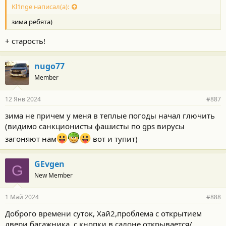
Kl1nge написал(а):
зима ребята)
+ старость!
nugo77
Member
12 Янв 2024
#887
зима не причем у меня в теплые погоды начал глючить
(видимо санкционисты фашисты по gps вирусы
загоняют нам
вот и тупит)
GEvgen
G
New Member
1 Май 2024
#888
Доброго времени суток, Хай2,проблема с открытием
двери багажника, с кнопки в салоне открывается/