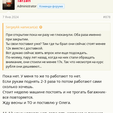
Tarzan
Administrator
Команда форума
7 Янв 2024
#878
Sergeykk написал(а):
При открытии пока ни разу не глюканули. Оба раза именно
при закрытии.
Ты свои поставил уже? Там где ты брал они сейчас стоят менее
12к вместе с доставкой.
Вот думаю сейчас взять впрок или еще подождать.
По-моему, пару лет назад, когда на них стали обращать
внимание, они стоили не менее 17к. Так что несмотря на курс
рубля они дешевеют…
Пока нет. У меня то же то работают то нет.
Если рукам поднять 2-3 раза то потом работают сами
сколько хочешь.
Стоит неделю машине постоять и не трогать багажник-
все повторяется.
Жду весны и ТО и поставлю у Олега.
11-12 цена нормальная, если есть желание и лишние