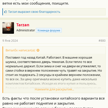
ветке есть мои сообщения, поищите.
Б
Tarzan
выразил свою благодарность
л
а
г
Tarzan
о
Administrator
Команда форума
д
а
р
9 Янв 2024
#880
н
о
с
ВиталЁк написал(а):
т
Поставил год назад Китай. Работают. В машине хорошая
и
:
шумка, соответственно дверь тяжелая. Если тепло то все
нормально держит. Если зима и снег на двери ее утяжеляет, то
сами стойки в верхнем положении чуть травят на закрытие. Но
стоит их подержать 2 секунды в крайнем верхнем положении,
то все ок. За цену оригинала можно купить даже несколько
комплектов Китайских. Исходя из этого купил и пользуюсь.
Родные можно отремонтировать по идее (в зависимости от их
Нажмите для раскрытия...
состояния). Сам разбирал и ремонтировал не раз, но в итоге
правая умерла без возможности восстановления. В ветке есть
Есть факты что после установки китайского варианта все
мои сообщения, поищите.
равно не работает поднятие и закрытие.