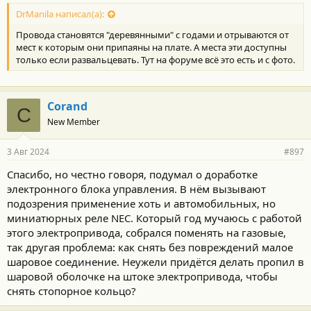
DrManila написал(а):
Провода становятся "деревянными" с годами и отрываются от
мест к которым они припаяны на плате. А места эти доступны
только если развальцевать. Тут на форуме всё это есть и с фото.
Corand
C
New Member
3 Авг 2024
#897
Спасибо, но честно говоря, подумал о доработке
электронного блока управления. В нём вызывают
подозрения применение хоть и автомобильных, но
миниатюрных реле NEC. Который год мучаюсь с работой
этого электропривода, собрался поменять на газовые,
так другая проблема: как снять без повреждений малое
шаровое соединение. Неужели придётся делать пропил в
шаровой оболочке на штоке электропривода, чтобы
снять стопорное кольцо?