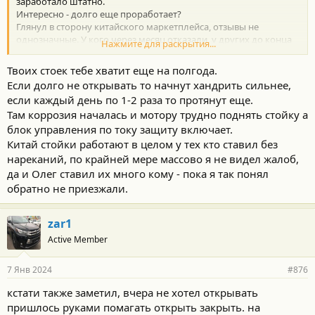
заработало штатно.
Интересно - долго еще проработает?
Глянул в сторону китайского маркетплейса, отзывы не
однозначные. У кого через месяц отказали, у других до конца
Нажмите для раскрытия...
не закрывает, у третьих в верхнем положении не держат.
Коллеги, есть у кого реальный опыт эксплуатации хотя бы
Твоих стоек тебе хватит еще на полгода.
несколько месяцев этих стоек из Китая? Как оно?
Если долго не открывать то начнут хандрить сильнее,
Если все нормуль, то какие конкретно брали? У какого
если каждый день по 1-2 раза то протянут еще.
продавца?
Там коррозия началась и мотору трудно поднять стойку а
блок управления по току защиту включает.
Китай стойки работают в целом у тех кто ставил без
нареканий, по крайней мере массово я не видел жалоб,
да и Олег ставил их много кому - пока я так понял
обратно не приезжали.
zar1
Active Member
7 Янв 2024
#876
кстати также заметил, вчера не хотел открывать
пришлось руками помагать открыть закрыть. на