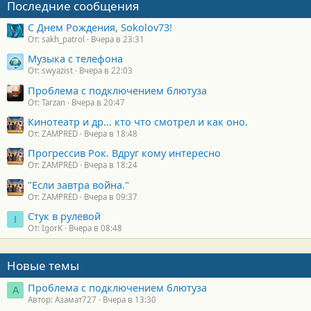
Последние сообщения
С Днем Рождения, Sokolov73!
От: sakh_patrol
Вчера в 23:31
Музыка с телефона
От: swyazist
Вчера в 22:03
Проблема с подключением блютуза
От: Tarzan
Вчера в 20:47
Кинотеатр и др... кто что смотрел и как оно.
От: ZAMPRED
Вчера в 18:48
Прогрессив Рок. Вдруг кому интересно
От: ZAMPRED
Вчера в 18:24
"Если завтра война."
От: ZAMPRED
Вчера в 09:37
Стук в рулевой
I
От: IgorK
Вчера в 08:48
Новые темы
Проблема с подключением блютуза
А
Автор: Азамат727
Вчера в 13:30