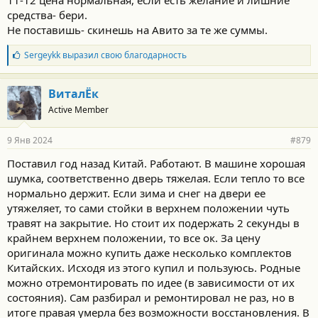
средства- бери.
Не поставишь- скинешь на Авито за те же суммы.
Б
Sergeykk
выразил свою благодарность
л
а
г
ВиталЁк
о
Active Member
д
а
р
9 Янв 2024
#879
н
о
Поставил год назад Китай. Работают. В машине хорошая
с
шумка, соответственно дверь тяжелая. Если тепло то все
т
и
нормально держит. Если зима и снег на двери ее
:
утяжеляет, то сами стойки в верхнем положении чуть
травят на закрытие. Но стоит их подержать 2 секунды в
крайнем верхнем положении, то все ок. За цену
оригинала можно купить даже несколько комплектов
Китайских. Исходя из этого купил и пользуюсь. Родные
можно отремонтировать по идее (в зависимости от их
состояния). Сам разбирал и ремонтировал не раз, но в
итоге правая умерла без возможности восстановления. В