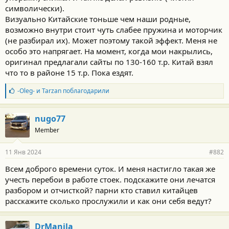
символически).
Визуально Китайские тоньше чем наши родные,
возможно внутри стоит чуть слабее пружина и моторчик
(не разбирал их). Может поэтому такой эффект. Меня не
особо это напрягает. На момент, когда мои накрылись,
оригинал предлагали сайты по 130-160 т.р. Китай взял
что то в районе 15 т.р. Пока ездят.
Б
-Oleg-
и
Tarzan
поблагодарили
л
а
г
nugo77
о
Member
д
а
р
11 Янв 2024
#882
н
о
Всем доброго времени суток. И меня настигло такая же
с
учесть перебои в работе стоек. подскажите они лечатся
т
и
разбором и отчисткой? парни кто ставил китайцев
:
расскажите сколько прослужили и как они себя ведут?
DrManila