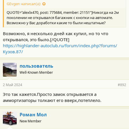
GEvgen написал(а):
QUOTE="alexlx470, post: 775684, member: 21151"]Никогда на 2м
поколении не открывался багажник с кнопки на автомате.
Возможно у Вас доработки какие то были нештатные?
Возможно, я несколько дней как купил, но то что
открывался, это было.[/QUOTE]
https://highlander-autoclub.ru/forum/index.php?forums/
Кузов.87/
пользователь
Well-Known Member
2 Май 2024
#892
Это так кажется.Просто замок открывается а
аммортизаторы толкают его вверх,потеплело.
Роман Мол
New Member