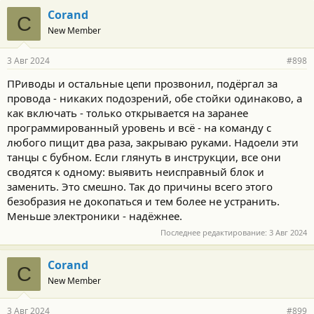
Corand
C
New Member
3 Авг 2024
#898
ПРиводы и остальные цепи прозвонил, подёргал за
провода - никаких подозрений, обе стойки одинаково, а
как включать - только открывается на заранее
программированный уровень и всё - на команду с
любого пищит два раза, закрываю руками. Надоели эти
танцы с бубном. Если глянуть в инструкции, все они
сводятся к одному: выявить неисправный блок и
заменить. Это смешно. Так до причины всего этого
безобразия не докопаться и тем более не устранить.
Меньше электроники - надёжнее.
Последнее редактирование:
3 Авг 2024
Corand
C
New Member
3 Авг 2024
#899