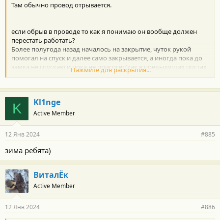
Там обычно провод отрывается.
если обрыв в проводе то как я понимаю он вообще должен
перестать работать?
Более полугода назад началось на закрытие, чуток рукой
помогал на спуск и далее само закрывается, а иногда пока до
замка не спускаю и пока не присосёт(как в предыдущих постах
Нажмите для раскрытия...
писали БЖЖЖЖЖЖ
не сделает) то кнопки не реагируют,
а пару месяцев назад иногда и на открытие, сантиметров на 5
откроется и в ступор, нажму на закрытие проБЖЖЖЖЖЖикает
Kl1nge
K
и какое то время всё норм.
Active Member
12 Янв 2024
#885
зима ребята)
ВиталЁк
Active Member
12 Янв 2024
#886