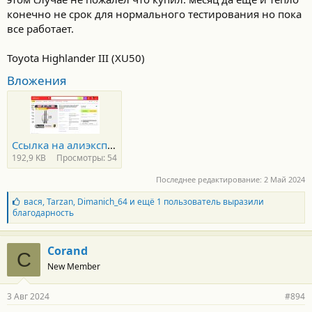
конечно не срок для нормального тестирования но пока
все работает.
Toyota Highlander III (XU50)
Вложения
Ссылка на алиэкспресс (стойки).jpg
192,9 KB
Просмотры: 54
Последнее редактирование:
2 Май 2024
Б
вася
,
Tarzan
,
Dimanich_64
и ещё 1 пользователь выразили
л
благодарность
а
г
о
Corand
C
д
New Member
а
р
н
3 Авг 2024
#894
о