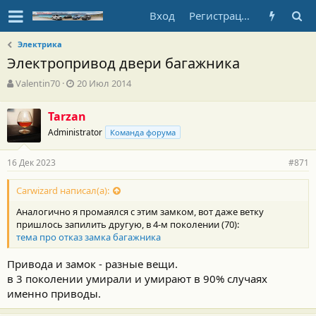
Вход
Регистрация
Электрика
Электропривод двери багажника
А
Д
Valentin70
20 Июл 2014
в
а
т
т
Tarzan
о
а
Administrator
р
н
Команда форума
т
а
е
ч
16 Дек 2023
#871
м
а
ы
л
Carwizard написал(а):
а
Аналогично я промаялся с этим замком, вот даже ветку
пришлось запилить другую, в 4-м поколении (70):
тема про отказ замка багажника
Привода и замок - разные вещи.
в 3 поколении умирали и умирают в 90% случаях
именно приводы.