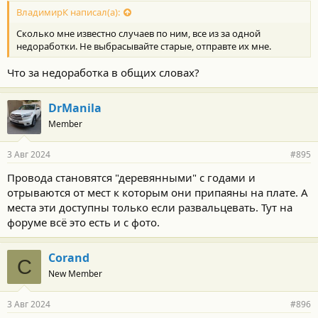
с
т
ВладимирК написал(а):
и
Сколько мне известно случаев по ним, все из за одной
:
недоработки. Не выбрасывайте старые, отправте их мне.
Что за недоработка в общих словах?
DrManila
Member
3 Авг 2024
#895
Провода становятся "деревянными" с годами и
отрываются от мест к которым они припаяны на плате. А
места эти доступны только если развальцевать. Тут на
форуме всё это есть и с фото.
Corand
C
New Member
3 Авг 2024
#896