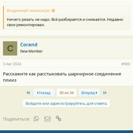
ВладимирК написал(а):
Ничего резать не надо. Всё разбирается и снимается. Недавно
свои ремонтировал.
Corand
C
New Member
3 Авг 2024
#900
Расскажите как расстыковать шарнирное соединение
плииз
First
Last
Назад
30 из 34
Вперёд
Войдите или зарегистрируйтесь для ответа.
WhatsApp
Электронная почта
Ссылка
Поделиться: