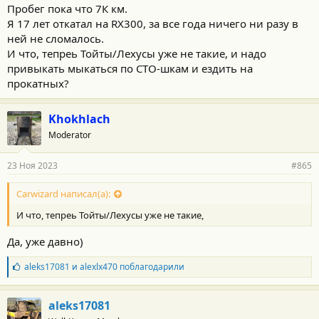
Пробег пока что 7К км.
Я 17 лет откатал на RX300, за все года ничего ни разу в
ней не сломалось.
И что, тепреь Тойты/Лехусы уже не такие, и надо
привыкать мыкаться по СТО-шкам и ездить на
прокатных?
Khokhlach
Moderator
23 Ноя 2023
#865
Carwizard написал(а):
И что, тепреь Тойты/Лехусы уже не такие,
Да, уже давно)
Б
aleks17081
и
alexlx470
поблагодарили
л
а
г
aleks17081
о