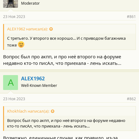
Moderator
23 Ноя 2023
#861
ALEX1962 написал(а):
С третьего. У второго все хорошо... И с приводом багажника
тоже
Вопрос был про акпп, и про неё второго на форуме
недавно кто-то писАл, что приехала - лень искать...
ALEX1962
A
Well-Known Member
23 Ноя 2023
#862
Khokhlach написал(а):
Вопрос был про акпп, и про неё второго на форуме недавно
кто-то писАл, что приехала - лень искать...
Возможно, единичные случаи, как правило, из-за