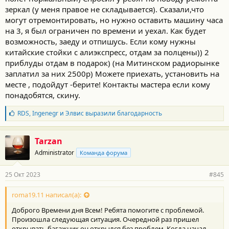
зеркал (у меня правое не складывается). Сказали,что
могут отремонтировать, но нужно оставить машину часа
на 3, я был ограничен по времени и уехал. Как будет
возможность, заеду и отпишусь. Если кому нужны
китайские стойки с алиэкспресс, отдам за полцены)) 2
приблуды отдам в подарок) (на Митинском радиорынке
заплатил за них 2500р) Можете приехать, установить на
месте , подойдут -берите! Контакты мастера если кому
понадобятся, скину.
Б
RDS
,
Ingenegr
и
Элвис
выразили благодарность
л
а
г
Tarzan
о
Administrator
Команда форума
д
а
р
25 Окт 2023
#845
н
о
с
roma19.11 написал(а):
т
Доброго Времени дня Всем! Ребята помогите с проблемой.
и
:
Произошла следующая ситуация. Очередной раз пришел
открывать багажник он открылся без проблем. Когда начал