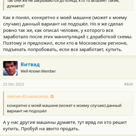
Так они же не закрываются до конца, кто то возьмет такие,
думаете?
Как я понял, конкретно к моей машине (может к моему
случаю) данный вариант не подошёл. Но я же сделал
ровно так же, как описал человек, у которого все
заработало после этих манипуляций с доработкой схемы.
Поэтому и предложил, если кто в Московском регионе,
подъехать попробовать, если все заработает, купить.
Витвад
Well-Known Member
25 Окт 2023
#849
seaman-83 написал(а):
конкретно к моей машине (может к моему случаю) данный
вариант не подошёл
А у нас другие машины думаете, тут вряд ли кто решит
купить. Пробуй на авито продать.