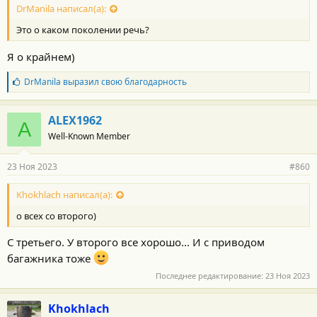
DrManila написал(а):
Это о каком поколении речь?
Я о крайнем)
Б
DrManila
выразил свою благодарность
л
а
г
ALEX1962
A
о
Well-Known Member
д
а
р
23 Ноя 2023
#860
н
о
с
Khokhlach написал(а):
т
о всех со второго)
и
:
С третьего. У второго все хорошо... И с приводом
багажника тоже
Последнее редактирование:
23 Ноя 2023
Khokhlach