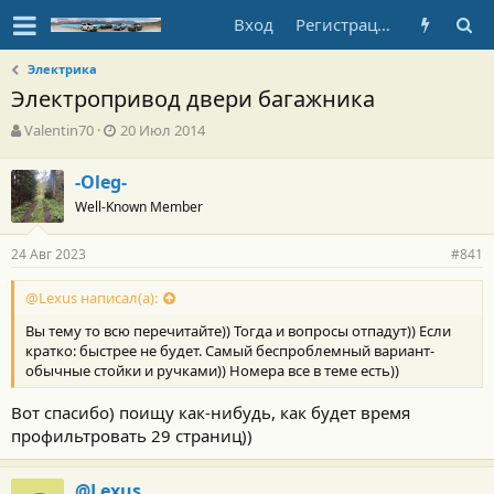
Вход
Регистрация
Электрика
Электропривод двери багажника
А
Д
Valentin70
20 Июл 2014
в
а
т
т
-Oleg-
о
а
Well-Known Member
р
н
т
а
е
ч
24 Авг 2023
#841
м
а
ы
л
@Lexus написал(а):
а
Вы тему то всю перечитайте)) Тогда и вопросы отпадут)) Если
кратко: быстрее не будет. Самый беспроблемный вариант-
обычные стойки и ручками)) Номера все в теме есть))
Вот спасибо) поищу как-нибудь, как будет время
профильтровать 29 страниц))
@Lexus