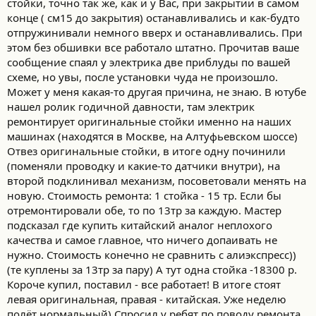
стойки, точно так же, как и у Вас, при закрытии в самом
конденсатор приходит в районе 0,3 В, за три месяца им хуже не
конце ( см15 до закрытия) останавливались и как-будто
стало. Пробовал последовательно с конденсатором поставить
отпружинивали немного вверх и останавливались. При
ещё один диод, снова изредка появляется глюк "потеряннго
привода", поэтому отказался от него.
этом без обшивки все работало штатно. Прочитав ваше
сообщение спаял у электрика две приблуды по вашей
схеме, но увы, после установки чуда не произошло.
Может у меня какая-то другая причина, не знаю. В ютубе
нашел ролик годичной давности, там электрик
ремонтирует оригинальные стойки именно на наших
машинах (находятся в Москве, на Алтуфьевском шоссе)
Отвез оригинальные стойки, в итоге одну починили
(поменяли проводку и какие-то датчики внутри), на
второй подклинивал механизм, посоветовали менять на
новую. Стоимость ремонта: 1 стойка - 15 тр. Если бы
отремонтировали обе, то по 13тр за каждую. Мастер
подсказал где купить китайский аналог неплохого
качества и самое главное, что ничего допаивать не
нужно. Стоимость конечно не сравнить с алиэкспресс))
(те куплены за 13тр за пару) А тут одна стойка -18300 р.
Короче купил, поставил - все работает! В итоге стоят
левая оригинальная, правая - китайская. Уже неделю
полёт нормальный) Спросил у ребят по поводу ремонта