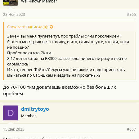
Well-Known Member
д
а
р
23 Ноя 2023
#866
н
о
с
Carwizard написал(а):
т
Зачем вы меня пугаете тут, про траблы с 4-м поколением?
и
:
Я всего месяц как взял тачилу, и что, сливать уже, что-ли, пока
не поздно?
Пробег пока что 7К км.
Я 17 лет откатал на RX300, за все года ничего ни разу в ней не
сломалось.
И что, тепреь Тойты/Лехусы уже не такие, и надо привыкать
мыкаться по СТО-шкам и ездить на прокатных?
До 70-100 ткм докатаешь возможно без больших
проблем
dmitrytoyo
D
Member
15 Дек 2023
#867