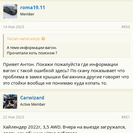
roma19.11
Member
14 Ноя 2023
#850
Tarzan написал(а):
А теме информации вагон.
Прочитали хоть поиском ?
Привет Антон. Покажи пожалуйста где информации
вагон с такой ошибкой здесь? По скану показывает что
проблема в замке крышки багажника другие говорят что
это стойки вообще не понимаю куда копать то.
Carwizard
Active Member
22 Ноя 2023
#851
Хайлендер 2022г, 3,5 AWD. Вчера на выезде загружался,
дверь как обычно чётко работала.