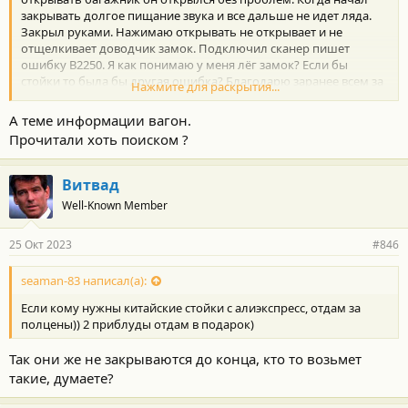
закрывать долгое пищание звука и все дальше не идет ляда.
Закрыл руками. Нажимаю открывать не открывает и не
отщелкивает доводчик замок. Подключил сканер пишет
ошибку B2250. Я как понимаю у меня лёг замок? Если бы
стойки то была бы другая ошибка? Благодарю заранее всем за
Нажмите для раскрытия...
помощь.
А теме информации вагон.
Прочитали хоть поиском ?
Витвад
Well-Known Member
25 Окт 2023
#846
seaman-83 написал(а):
Если кому нужны китайские стойки с алиэкспресс, отдам за
полцены)) 2 приблуды отдам в подарок)
Так они же не закрываются до конца, кто то возьмет
такие, думаете?