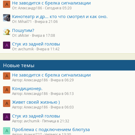
Не заводится с брелка сигнализации
А
От: Александр186
Сегодня в 05:20
Кинотеатр и др... кто что смотрел и как оно.
От: Mihail71
Вчера в 21:06
Пошутим?
От: aMster
Вчера в 17:08
Стук из задней головы
A
От: avchumik
Вчера в 11:42
Новые темы
Не заводится с брелка сигнализации
А
Автор: Александр186
Вчера в 06:29
Кондиционер.
А
Автор: Александр186
Вчера в 06:13
Живет своей жизнью )
А
Автор: Александр186
Вчера в 06:03
Стук из задней головы
A
Автор: avchumik
Пятница в 21:32
Проблема с подключением блютуза
А
Автор: Азамат727
Четверг в 13:30