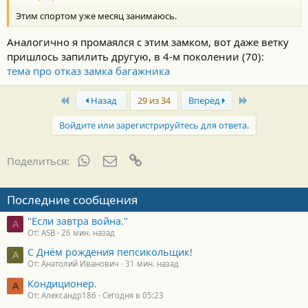
Этим спортом уже месяц занимаюсь.
Аналогично я промаялся с этим замком, вот даже ветку
пришлось запилить другую, в 4-м поколении (70):
тема про отказ замка багажника
First
Last
Назад
29 из 34
Вперёд
Войдите или зарегистрируйтесь для ответа.
WhatsApp
Электронная почта
Ссылка
Поделиться:
Последние сообщения
"Если завтра война."
A
От: ASB
26 мин. назад
С Днём рождения пепсикольщик!
А
От: Анатолий Иванович
31 мин. назад
Кондиционер.
А
От: Александр186
Сегодня в 05:23