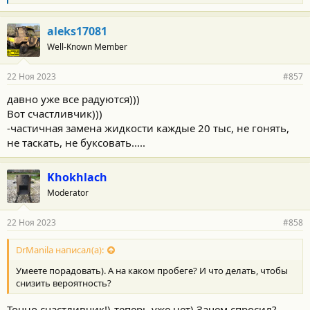
л
а
г
aleks17081
о
Well-Known Member
д
а
р
22 Ноя 2023
#857
н
о
давно уже все радуются)))
с
Вот счастливчик)))
т
и
-частичная замена жидкости каждые 20 тыс, не гонять,
:
не таскать, не буксовать.....
Khokhlach
Moderator
22 Ноя 2023
#858
DrManila написал(а):
Умеете порадовать). А на каком пробеге? И что делать, чтобы
снизить вероятность?
Точно счастливчик!)-теперь уже нет) Зачем спросил?