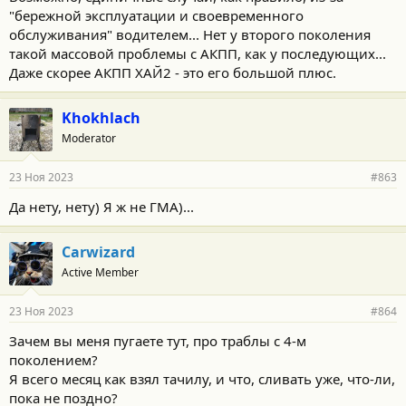
"бережной эксплуатации и своевременного
обслуживания" водителем... Нет у второго поколения
такой массовой проблемы с АКПП, как у последующих...
Даже скорее АКПП ХАЙ2 - это его большой плюс.
Khokhlach
Moderator
23 Ноя 2023
#863
Да нету, нету) Я ж не ГМА)...
Carwizard
Active Member
23 Ноя 2023
#864
Зачем вы меня пугаете тут, про траблы с 4-м
поколением?
Я всего месяц как взял тачилу, и что, сливать уже, что-ли,
пока не поздно?