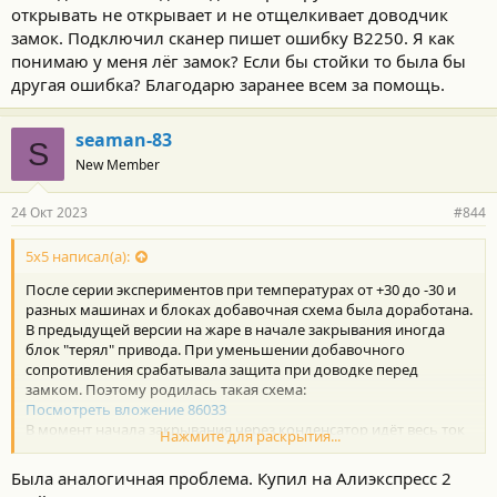
открывать не открывает и не отщелкивает доводчик
замок. Подключил сканер пишет ошибку B2250. Я как
понимаю у меня лёг замок? Если бы стойки то была бы
другая ошибка? Благодарю заранее всем за помощь.
seaman-83
S
New Member
24 Окт 2023
#844
5x5 написал(а):
После серии экспериментов при температурах от +30 до -30 и
разных машинах и блоках добавочная схема была доработана.
В предыдущей версии на жаре в начале закрывания иногда
блок "терял" привода. При уменьшении добавочного
сопротивления срабатывала защита при доводке перед
замком. Поэтому родилась такая схема:
Посмотреть вложение 86033
В момент начала закрывания через конденсатор идëт весь ток
Нажмите для раскрытия...
на привод, блок его не теряет. В конце закрывания, при
доводке, конденсатор заряжен и ток через него не идёт, ток
Была аналогичная проблема. Купил на Алиэкспресс 2
соответствует номинальному. Обратное напряжение на