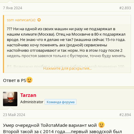
7 Янв 2024
#2.893
ssm написал(а):
??? Ни на одной из своих машин ни разу не подзаряжал в
нашем климате (Москва). Отец на Москвиче в 80-х подзаряжал
вроде. Не знаю что я делаю не так? (машина сейчас 15-го года.
настойчиво хочу поменять акк (родной) сервисмены
настойчиво отговаривают и так норм. Но в этом году после 2
недель простоя завелся только с бустером, точно буду менять
P.S. Возможно пробеги у меня на работу-домой примерно 100
Нажмите для раскрытия...
км в день
Ответ в PS
Tarzan
Administrator
Команда форума
23 Май 2024
#2.894
Умер очередной ТойотаMade вариант мой
Второй такой за с 2014 года.....первый заводской был