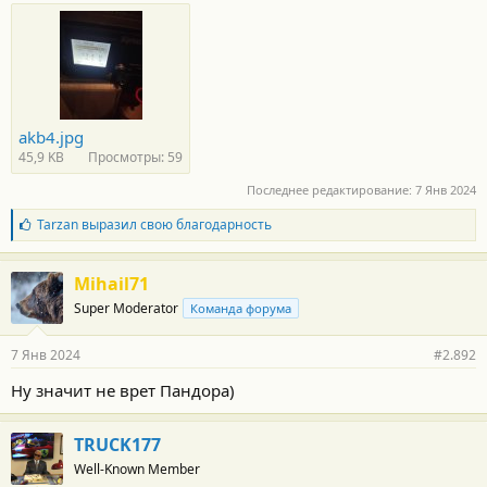
akb4.jpg
45,9 KB
Просмотры: 59
Последнее редактирование:
7 Янв 2024
Б
Tarzan
выразил свою благодарность
л
а
г
Mihail71
о
Super Moderator
Команда форума
д
а
р
7 Янв 2024
#2.892
н
о
Ну значит не врет Пандора)
с
т
и
TRUCK177
:
Well-Known Member