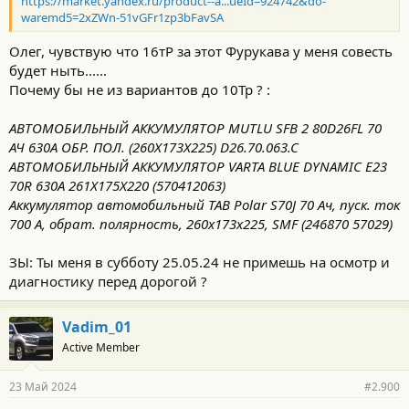
https://market.yandex.ru/product--a...ueId=924742&do-
waremd5=2xZWn-51vGFr1zp3bFavSA
Олег, чувствую что 16тР за этот Фурукава у меня совесть
будет ныть......
Почему бы не из вариантов до 10Тр ? :
АВТОМОБИЛЬНЫЙ АККУМУЛЯТОР MUTLU SFB 2 80D26FL 70
АЧ 630A ОБР. ПОЛ. (260X173X225) D26.70.063.C
АВТОМОБИЛЬНЫЙ АККУМУЛЯТОР VARTA BLUE DYNAMIC E23
70R 630A 261X175X220 (570412063)
Аккумулятор автомобильный TAB Polar S70J 70 Ач, пуск. ток
700 А, обрат. полярность, 260x173x225, SMF (246870 57029)
ЗЫ: Ты меня в субботу 25.05.24 не примешь на осмотр и
диагностику перед дорогой ?
Vadim_01
Active Member
23 Май 2024
#2.900