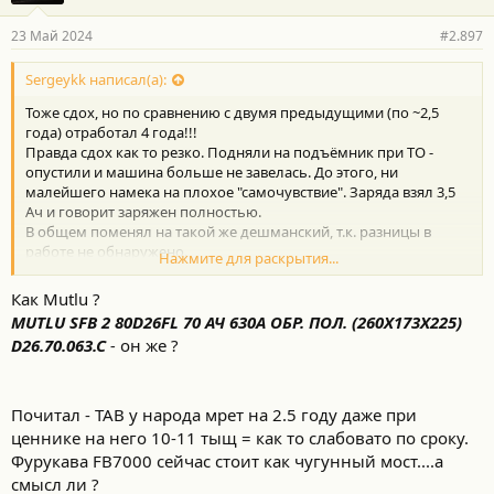
Пробиштип): Завод, производящий СТАРТЕРНЫЕ БАТАРЕИ,
23 Май 2024
#2.897
продаваемые под собственными марками VESNA, годовая
производительность 3 млн. шт. (в зависимости от типа
батареи).
Sergeykk написал(а):
Тоже сдох, но по сравнению с двумя предыдущими (по ~2,5
года) отработал 4 года!!!
Правда сдох как то резко. Подняли на подъёмник при ТО -
опустили и машина больше не завелась. До этого, ни
малейшего намека на плохое "самочувствие". Заряда взял 3,5
Ач и говорит заряжен полностью.
В общем поменял на такой же дешманский, т.к. разницы в
работе не обнаружено.
Нажмите для раскрытия...
P.S.
Перед установкой этого умершего аккума поставил диод,
Как Mutlu ?
заряжаю 2 раза в год, если не забываю..)))
MUTLU SFB 2 80D26FL 70 АЧ 630A ОБР. ПОЛ. (260X173X225)
D26.70.063.C
-
он же ?
Почитал - TAB у народа мрет на 2.5 году даже при
ценнике на него 10-11 тыщ = как то слабовато по сроку.
Фурукава FB7000 сейчас стоит как чугунный мост....а
смысл ли ?