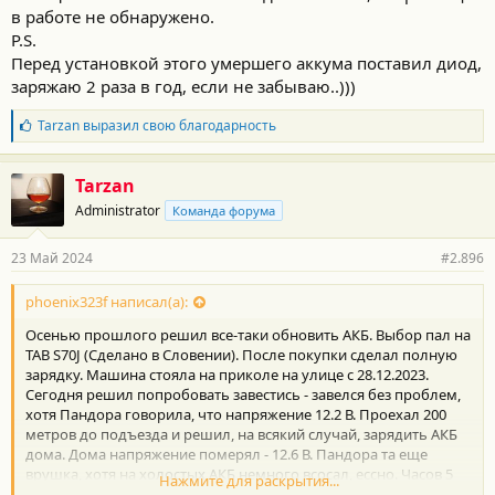
в работе не обнаружено.
P.S.
Перед установкой этого умершего аккума поставил диод,
заряжаю 2 раза в год, если не забываю..)))
Б
Tarzan
выразил свою благодарность
л
а
г
Tarzan
о
Administrator
Команда форума
д
а
р
23 Май 2024
#2.896
н
о
с
phoenix323f написал(а):
т
Осенью прошлого решил все-таки обновить АКБ. Выбор пал на
и
:
TAB S70J (Сделано в Словении). После покупки сделал полную
зарядку. Машина стояла на приколе на улице с 28.12.2023.
Сегодня решил попробовать завестись - завелся без проблем,
хотя Пандора говорила, что напряжение 12.2 В. Проехал 200
метров до подъезда и решил, на всякий случай, зарядить АКБ
дома. Дома напряжение померял - 12.6 В. Пандора та еще
врушка, хотя на холостых АКБ немного всосал, ессно. Часов 5
Нажмите для раскрытия...
грел дома у батареи, потом еще раз померял напряжение - 12.4