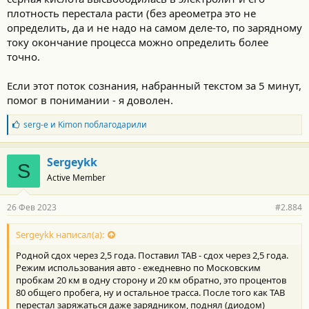
плотность перестала расти (без ареометра это не
определить, да и не надо на самом деле-то, по зарядному
току окончание процесса можно определить более
точно.
Если этот поток сознания, набранный текстом за 5 минут,
помог в понимании - я доволен.
Б
serg-e
и
Kimon
поблагодарили
л
а
г
Sergeykk
S
о
Active Member
д
а
р
26 Фев 2023
#2.884
н
о
с
Sergeykk написал(а):
т
Родной сдох через 2,5 года. Поставил TAB - сдох через 2,5 года.
и
:
Режим использования авто - ежедневно по Московским
пробкам 20 км в одну сторону и 20 км обратно, это процентов
80 общего пробега, ну и остальное трасса. После того как TAB
перестал заряжаться даже зарядником, поднял (диодом)