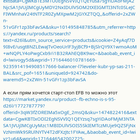
extdata=CgwKBTE3MTU0EgNSVVIQ1QEYusa7sgYiDAoFMjA2
NjcSA1JVUjIMCgUyMDY2NxIDUlVSOM2tXEIGMTI3NTc0SLeJC
Хочу попробовать
FUJITO S-95 (110D26L)
так как ранее покупал
FIWMnhaV24tNTF2R0ZyMXpwM2JGYXZTQQ,,&offerid=2xZW
на СХ-5 их модель
FUJITO 80D26L
и остался доволен сроком
службы и работы в целом.
n-
51vGFr1zp3bFavSA&sku=101495848785&utm_referrer=http
s://yandex.ru/products/search?
text=d26l&utm_source_service=products&icookie=Z4yAqf7D
9I8vE/usgt8NZLEwaJTvOeoUrlF3yjBCf9+BjSlrQY9X1wmoAoM
Посмотреть вложение 90991
Посмотреть вложение 90993
+wNQPLY4oPwgCxb9/i1B32RAhEQBK9wc=&baobab_event_i
Посмотреть вложение 90992
d=lwivogy5d&wprid=1716446010781669-
9235914194908517666-balancer-l7leveler-kubr-yp-sas-211-
BAL&src_pof=1651&uniqueId=924742&do-
waremd5=2xZWn-51vGFr1zp3bFavSA
А если прям хочется старт-стоп EFB то можно этот
https://market.yandex.ru/product--fb-echno-is-s-95-
d26l/1772787779?
offerid=3qW3fZOREIMa5xOgE_2msQ&sku=1474822416&ext
data=CgwKBTIxODI2EgNSVVIQ1QEYzsq7sgYiDAoFMjM3NTA
SA1JVUjIMCgUyMzc1MBIDUlVSOIS5SkIEMTczMUje9QZSFjNx
VzNmWk9SRUlNYTV4T2dFXzJtc1FYAw,,&baobab_event_id=lwi
vz1u64&wprid=1716446542002725-