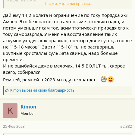
Часов ~на 15-18
Нажмите для раскрытия...
Аккум в тепле стоит часа три
Дай ему 14,2 Вольта и ограничение по току порядка 2-3
и вот уже 12.45В выдаёт
Ампер. Это безопасно, он сам возьмёт сколько надо, и
потом уменьшит сам ток, асимптотически приведя его к
току саморазряда. У меня на восстановление таких
аккумов уходит, как правило, полтора-двое суток, а вовсе
не "15-18 часов". За эти "15-18" ты не растворишь
крупные кристаллы сульфата свинца, надо больше
времени.
И не ошибайся даже в мелочах. 14,5 ВОЛЬТ ты, скорее
всего, собирался.
Ремней, ремней в 2023-м году не хватает...
Б
Kimon
выразил свою благодарность
л
а
г
Kimon
K
о
Member
д
а
р
25 Фев 2023
#2.882
н
о