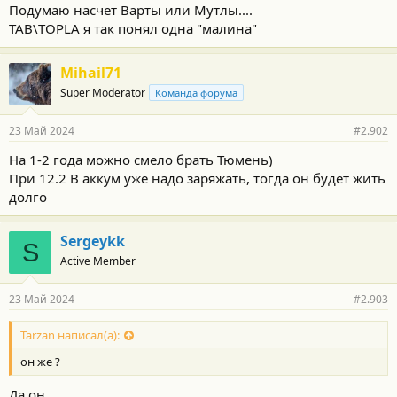
Подумаю насчет Варты или Мутлы....
TAB\TOPLA я так понял одна "малина"
Mihail71
Super Moderator
Команда форума
23 Май 2024
#2.902
На 1-2 года можно смело брать Тюмень)
При 12.2 В аккум уже надо заряжать, тогда он будет жить
долго
Sergeykk
S
Active Member
23 Май 2024
#2.903
Tarzan написал(а):
он же ?
Да он.