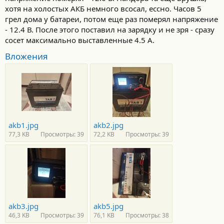
хотя на холостых АКБ немного всосал, ессно. Часов 5
грел дома у батареи, потом еще раз померял напряжение
- 12.4 В. После этого поставил на зарядку и не зря - сразу
сосет максимально выставленные 4.5 А.
Вложения
akb1.jpg
akb2.jpg
77,3 KB
Просмотры: 39
72,2 KB
Просмотры: 39
akb3.jpg
akb5.jpg
46,3 KB
Просмотры: 39
76,1 KB
Просмотры: 38