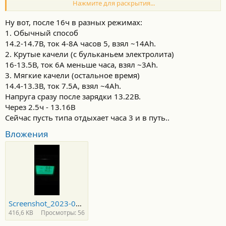
Нажмите для раскрытия...
Ну и надеюсь, что не совсем он дохлый, судя по дате
изготовления - ровно 3 года.
Ну вот, после 16ч в разных режимах:
1. Обычный способ
14.2-14.7В, ток 4-8А часов 5, взял ~14Ah.
2. Крутые качели (с бульканьем электролита)
16-13.5В, ток 6A меньше часа, взял ~3Ah.
3. Мягкие качели (остальное время)
14.4-13.3В, ток 7.5А, взял ~4Аh.
Напруга сразу после зарядки 13.22В.
Через 2.5ч - 13.16В
Сейчас пусть типа отдыхает часа 3 и в путь..
Вложения
Screenshot_2023-02-26-12-27-33-806_com.miui.gallery.jpg
416,6 KB
Просмотры: 56