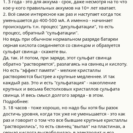
1. 3 года - это для аккума - срок, даже несмотря на то что
кое-у-кого правильных аккумов на 10+ лет хватает.
2. Всё самое интересное как раз и наступает когда ток
уменьшается до 400-500 мА. А именно - начинает
происходить т.н. процесс "десульфатации", то есть
процесс, обратный "сульфатации".
Но ведь при обычном нормальном разряде батареи
серная кислота соединяется со свинцом и образуется
сульфат свинца - скажете вы.
Да, так. И потом, при заряде, этот сульфат свинца
обратно "растворяется", разлагаясь на свинец и кислоту.
Но есть "эффект памяти" - мелкие кристаллы
растворяются быстрее а крупные медленнее. И так
каждый раз. Это и есть "сульфатация" - накопление
крупных и весьма бестолковых кристаллов сульфата
свинца. И весь смысл долгого заряда - в этом.
Подробнее:
3. 18 часов - тоже хорошо, но надо бы хотя бы разок
достичь уровня, когда ток уже не уменьшается - это как
раз и говорит о том что все бывшие крупные кристаллы
"растворились", то есть свинец "выпал" на пластинах, а
серная кислота высвободилась в электролит и его