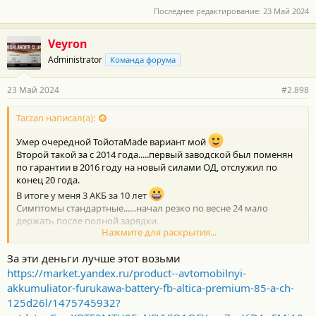
Последнее редактирование:
23 Май 2024
Veyron
Administrator
Команда форума
23 Май 2024
#2.898
Tarzan написал(а):
Умер очередной ТойотаMade вариант мой
Второй такой за с 2014 года.....первый заводской был поменян
по гарантии в 2016 году на новый силами ОД, отслужил по
конец 20 года.
В итоге у меня 3 АКБ за 10 лет
Симптомы стандартные......начал резко по весне 24 мало
держать после полной зарядки.
Нажмите для раскрытия...
3 недели, 2 недели, 1 неделя и .....2 дня.
Ситуация стандартная - машина стоит в зимний период по 2-3
За эти деньги лучше этот возьми
недели и весна-осень 10-12 тысяч наката по стране.
Периодически в году несколько раз заряжаю снимая с машины
https://market.yandex.ru/product--avtomobilnyi-
полным циклом 1-2 сутки.
akkumuliator-furukawa-battery-fb-altica-premium-85-a-ch-
Данный АКБ был куплен в 02.21 с датой производства 12.20 их
125d26l/1475745932?
Чехии.