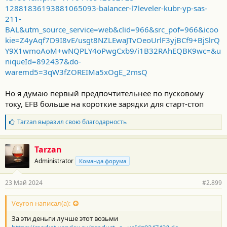
12881836193881065093-balancer-l7leveler-kubr-yp-sas-
211-
BAL&utm_source_service=web&clid=966&src_pof=966&icoo
kie=Z4yAqf7D9I8vE/usgt8NZLEwaJTvOeoUrlF3yjBCf9+BjSlrQ
Y9X1wmoAoM+wNQPLY4oPwgCxb9/i1B32RAhEQBK9wc=&u
niqueId=892437&do-
waremd5=3qW3fZOREIMa5xOgE_2msQ
Но я думаю первый предпочтительнее по пусковому
току, EFB больше на короткие зарядки для старт-стоп
Б
Tarzan
выразил свою благодарность
л
а
г
Tarzan
о
Administrator
Команда форума
д
а
р
23 Май 2024
#2.899
н
о
с
Veyron написал(а):
т
За эти деньги лучше этот возьми
и
: