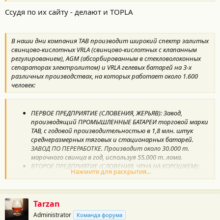
В. После этого поставил на зарядку и не зря - сразу сосет
Ссудя по их сайту - делают и TOPLA
максимально выставленные 4.5 А.
В наши дни компания ТАВ производит широкий спектр залитых
свинцово-кислотных VRLA (свинцово-кислотных с клапанным
регулированием), AGM (абсорбированным в стекловолоконных
сепараторах электролитом) и VRLA гелевых батарей на 3-х
различных производствах, на которых работает около 1.600
человек:
ПЕРВОЕ ПРЕДПРИЯТИЕ (СЛОВЕНИЯ, ЖЕРЬЯВ): Завод,
производящий ПРОМЫШЛЕННЫЕ БАТАРЕИ торговой марки
ТАВ, с годовой производительностью в 1,8 млн. штук
среднеразмерных тяговых и стационарных батарей.
ЗАВОД ПО ПЕРЕРАБОТКЕ. Производит около 30.000 т.
марочного свинца в год, используя 55.000 т. лома.
ВТОРОЕ ПРЕДПРИЯТИЕ (СЛОВЕНИЯ, ЧРНА НА КОРОШКЕМ):
Нажмите для раскрытия...
Завод, производящий СТАРТЕРНЫЕ БАТАРЕИ, продаваемые
под собственными марками ТАВ, ТОРLA, VOLTHOR и VESNA,
плюс поставки на первую комплектацию, годовая
производительность 3 млн. шт. (в зависимости от типа
Tarzan
батареи).
Administrator
Команда форума
ТРЕТЬЕ ПРОИЗВОДСТВО (Республика Северная Македония, г.