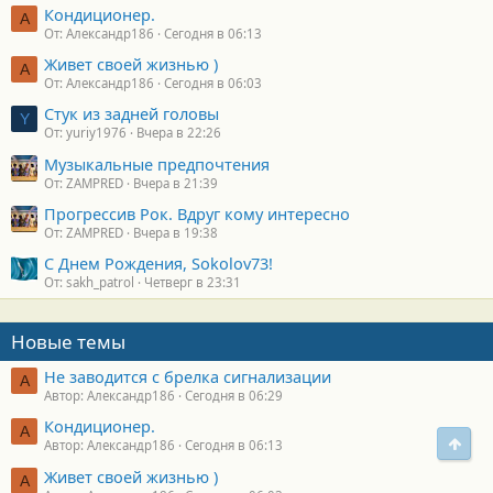
Кондиционер.
А
От: Александр186
Сегодня в 06:13
Живет своей жизнью )
А
От: Александр186
Сегодня в 06:03
Стук из задней головы
Y
От: yuriy1976
Вчера в 22:26
Музыкальные предпочтения
От: ZAMPRED
Вчера в 21:39
Прогрессив Рок. Вдруг кому интересно
От: ZAMPRED
Вчера в 19:38
С Днем Рождения, Sokolov73!
От: sakh_patrol
Четверг в 23:31
Новые темы
Не заводится с брелка сигнализации
А
Автор: Александр186
Сегодня в 06:29
Кондиционер.
А
Свер
Автор: Александр186
Сегодня в 06:13
Живет своей жизнью )
А