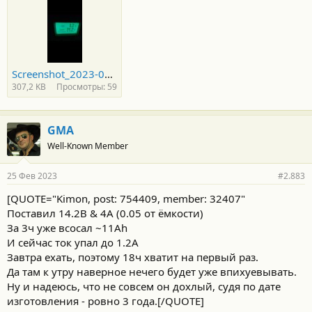
Screenshot_2023-02-25-22-09-10-624_com.miui.gallery.jpg
307,2 KB
Просмотры: 59
GMA
Well-Known Member
25 Фев 2023
#2.883
[QUOTE="Kimon, post: 754409, member: 32407"
Поставил 14.2В & 4А (0.05 от ёмкости)
За 3ч уже всосал ~11Аh
И сейчас ток упал до 1.2А
Завтра ехать, поэтому 18ч хватит на первый раз.
Да там к утру наверное нечего будет уже впихуевывать.
Ну и надеюсь, что не совсем он дохлый, судя по дате
изготовления - ровно 3 года.[/QUOTE]