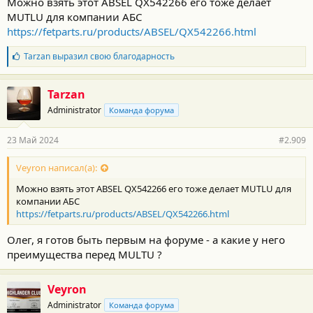
Можно взять этот ABSEL QX542266 его тоже делает
MUTLU для компании АБС
https://fetparts.ru/products/ABSEL/QX542266.html
Б
Tarzan
выразил свою благодарность
л
а
г
Tarzan
о
Administrator
Команда форума
д
а
р
23 Май 2024
#2.909
н
о
с
Veyron написал(а):
т
Можно взять этот ABSEL QX542266 его тоже делает MUTLU для
и
:
компании АБС
https://fetparts.ru/products/ABSEL/QX542266.html
Олег, я готов быть первым на форуме - а какие у него
преимущества перед MULTU ?
Veyron
Administrator
Команда форума