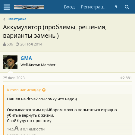
Вход
Регистрация
Электрика
Аккумулятор (проблемы, решения,
варианты замены)
А
Д
506
26 Ноя 2014
в
а
т
т
GMA
о
а
Well-Known Member
р
н
т
а
е
ч
25 Фев 2023
#2.881
м
а
ы
л
Kimon написал(а):
а
Нашёл на drive2 ссылочку что надо))
Оказывается этим прЫбором можно попытаться изрядно
убитые вернуть к жизни.
Свой буду по-простому
А
14.5
и 0.1 ёмкости