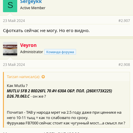
Sergeykk
S
Active Member
23 Май 2024
#2.907
Сфоткать сейчас не могу. Но его видно.
Veyron
Administrator
Команда форума
23 Май 2024
#2.908
Tarzan написал(а):
Как Mutlu ?
MUTLU SFB 2 80D26FL 70 АЧ 630A ОБР. ПОЛ. (260X173X225)
D26.70.063.C
-
он же ?
Почитал - TAB у народа мрет на 2.5 году даже при ценнике на
него 10-11 тыщ = как то слабовато по сроку.
Фурукава FB7000 сейчас стоит как чугунный мост....а смысл ли ?