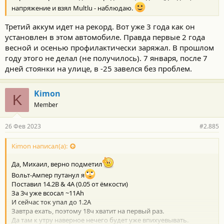
напряжение и взял Multlu - наблюдаю.
Третий аккум идет на рекорд. Вот уже 3 года как он
установлен в этом автомобиле. Правда первые 2 года
весной и осенью профилактически заряжал. В прошлом
году этого не делал (не получилось). 7 января, после 7
дней стоянки на улице, в -25 завелся без проблем.
Kimon
K
Member
26 Фев 2023
#2.885
Kimon написал(а):
Да, Михаил, верно подметил
Вольт-Ампер путанул я
Поставил 14.2В & 4А (0.05 от ёмкости)
За 3ч уже всосал ~11Аh
И сейчас ток упал до 1.2А
Завтра ехать, поэтому 18ч хватит на первый раз.
Да там к утру наверное нечего будет уже впихуевывать.