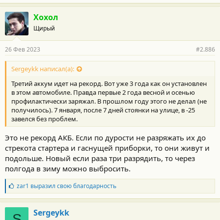
Хохол
Щирый
26 Фев 2023
#2.886
Sergeykk написал(а):
Третий аккум идет на рекорд. Вот уже 3 года как он установлен
в этом автомобиле. Правда первые 2 года весной и осенью
профилактически заряжал. В прошлом году этого не делал (не
получилось). 7 января, после 7 дней стоянки на улице, в -25
завелся без проблем.
Это не рекорд АКБ. Если по дурости не разряжать их до
стрекота стартера и гаснущей приборки, то они живут и
подольше. Новый если раза три разрядить, то через
полгода в зиму можно выбросить.
Б
zar1
выразил свою благодарность
л
а
г
Sergeykk
S
о