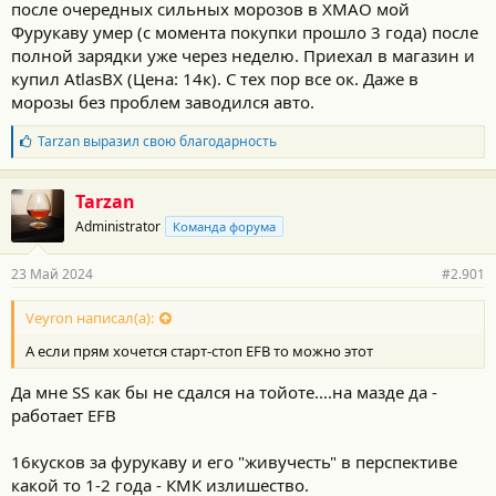
после очередных сильных морозов в ХМАО мой
Фурукаву умер (с момента покупки прошло 3 года) после
полной зарядки уже через неделю. Приехал в магазин и
купил AtlasBX (Цена: 14к). С тех пор все ок. Даже в
морозы без проблем заводился авто.
Б
Tarzan
выразил свою благодарность
л
а
г
Tarzan
о
Administrator
Команда форума
д
а
р
23 Май 2024
#2.901
н
о
с
Veyron написал(а):
т
А если прям хочется старт-стоп EFB то можно этот
и
:
Да мне SS как бы не сдался на тойоте....на мазде да -
работает EFB
16кусков за фурукаву и его "живучесть" в перспективе
какой то 1-2 года - КМК излишество.