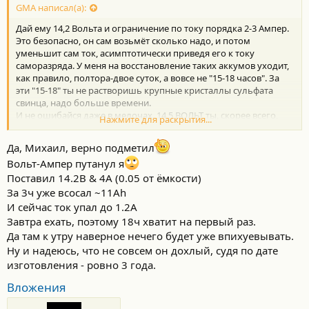
с
GMA написал(а):
т
Дай ему 14,2 Вольта и ограничение по току порядка 2-3 Ампер.
и
:
Это безопасно, он сам возьмёт сколько надо, и потом
уменьшит сам ток, асимптотически приведя его к току
саморазряда. У меня на восстановление таких аккумов уходит,
как правило, полтора-двое суток, а вовсе не "15-18 часов". За
эти "15-18" ты не растворишь крупные кристаллы сульфата
свинца, надо больше времени.
И не ошибайся даже в мелочах. 14,5 ВОЛЬТ ты, скорее всего,
Нажмите для раскрытия...
собирался.
Ремней, ремней в 2023-м году не хватает...
Да, Михаил, верно подметил
Вольт-Ампер путанул я
Поставил 14.2В & 4А (0.05 от ёмкости)
За 3ч уже всосал ~11Аh
И сейчас ток упал до 1.2А
Завтра ехать, поэтому 18ч хватит на первый раз.
Да там к утру наверное нечего будет уже впихуевывать.
Ну и надеюсь, что не совсем он дохлый, судя по дате
изготовления - ровно 3 года.
Вложения