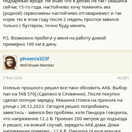
подзаряжал вроде. Не знаю что я делаю не так? (машина
сейчас 15-го года. настойчиво хочу поменять акк
(родной) сервисмены настойчиво отговаривают и так
норм. Но в этом году после 2 недель простоя завелся
только с бустером, точно буду менять
P.S. Возможно пробеги у меня на работу-домой
примерно 100 км в день
phoenix323f
Well-Known Member
7 Янв 2024
#2.891
Осенью прошлого решил все-таки обновить АКБ. Выбор
пал на TAB S70J (Сделано в Словении). После покупки
сделал полную зарядку. Машина стояла на приколе на
улице с 28.12.2023. Сегодня решил попробовать
завестись - завелся без проблем, хотя Пандора говорила,
что напряжение 12.2 В. Проехал 200 метров до подъезда
и решил, на всякий случай, зарядить АКБ дома. Дома
напряжение померял - 12.6 В. Пандора та еще врушка,