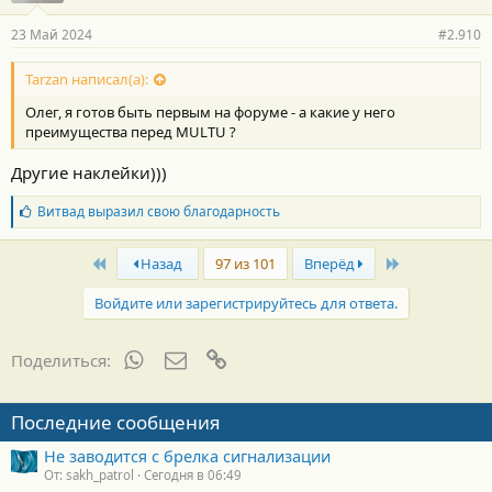
23 Май 2024
#2.910
Tarzan написал(а):
Олег, я готов быть первым на форуме - а какие у него
преимущества перед MULTU ?
Другие наклейки)))
Б
Витвад
выразил свою благодарность
л
а
First
Last
г
Назад
97 из 101
Вперёд
о
д
Войдите или зарегистрируйтесь для ответа.
а
р
н
WhatsApp
Электронная почта
Ссылка
Поделиться:
о
с
т
Последние сообщения
и
:
Не заводится с брелка сигнализации
От: sakh_patrol
Сегодня в 06:49