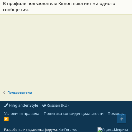
В профиле пользователя Kimon пока нет ни одного
сообщения.
Пользователи
Hihglander Style
Russian (RU)
Условия и правила
Политика конфиденциальности
Помощь
Свер
R
S
S
Разработка и поддержка форума:
XenForo.ws