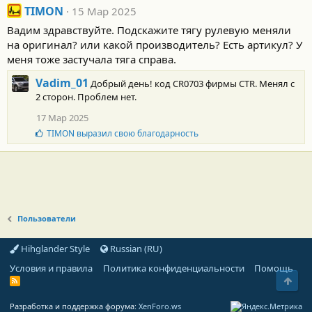
TIMON
15 Мар 2025
Вадим здравствуйте. Подскажите тягу рулевую меняли
на оригинал? или какой производитель? Есть артикул? У
меня тоже застучала тяга справа.
Vadim_01
Добрый день! код CR0703 фирмы CTR. Менял с
2 сторон. Проблем нет.
17 Мар 2025
Б
TIMON
выразил свою благодарность
л
а
г
о
д
а
р
Пользователи
н
о
с
Hihglander Style
Russian (RU)
т
и
Условия и правила
Политика конфиденциальности
Помощь
:
Свер
R
S
S
Разработка и поддержка форума:
XenForo.ws