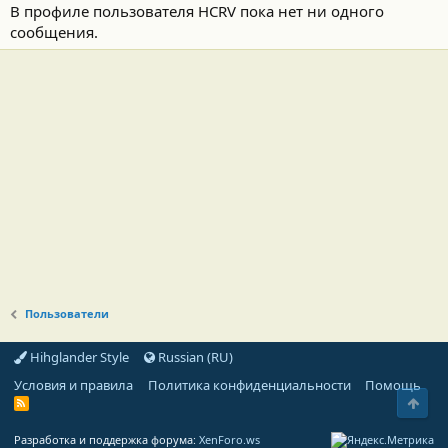
В профиле пользователя HCRV пока нет ни одного
сообщения.
Пользователи
Hihglander Style
Russian (RU)
Условия и правила
Политика конфиденциальности
Помощь
Свер
R
S
S
Разработка и поддержка форума:
XenForo.ws