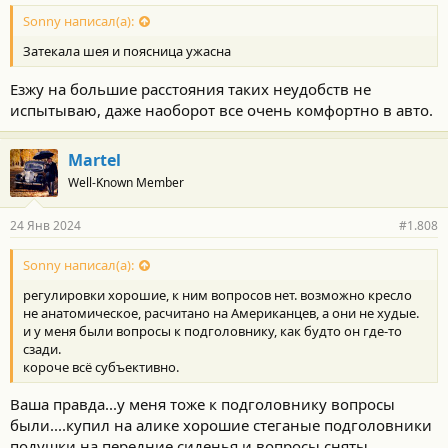
Sonny написал(а):
Затекала шея и поясница ужасна
Езжу на большие расстояния таких неудобств не
испытываю, даже наоборот все очень комфортно в авто.
Martel
Well-Known Member
24 Янв 2024
#1.808
Sonny написал(а):
регулировки хорошие, к ним вопросов нет. возможно кресло
не анатомическое, расчитано на Американцев, а они не худые.
и у меня были вопросы к подголовнику, как будто он где-то
сзади.
короче всё субъективно.
Ваша правда...у меня тоже к подголовнику вопросы
были....купил на алике хорошие стеганые подголовники
подушки на передние сиденья и вопросы сняты...