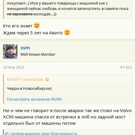
покупают...) Или у вашего товарища с машиной как с
женщиной сейчас любовь и хочется запечатлеть в памяти пока
не заржавела
молодая....))
Кто его знает
Ждем через 5 лет на Авито
ssm
Well-Known Member
24 Янв 2024
#1.823
Mihail71 написал(а):
Черри в Новосибирске)
Посмотреть вложение 90299
Ни о чем не говорит я после аварии так же стоял на Volvo
XC90 машина спасла от встречки в лоб но задний мост
отдельно был от машины потом
Б
rainbow
выразил свою благодарность