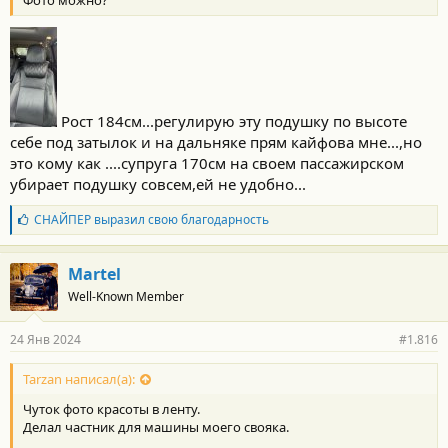
Рост 184см...регулирую эту подушку по высоте
себе под затылок и на дальняке прям кайфова мне...,но
это кому как ....супруга 170см на своем пассажирском
убирает подушку совсем,ей не удобно...
Б
СНАЙПЕР
выразил свою благодарность
л
а
г
Martel
о
Well-Known Member
д
а
р
24 Янв 2024
#1.816
н
о
с
Tarzan написал(а):
т
Чуток фото красоты в ленту.
и
:
Делал частник для машины моего свояка.