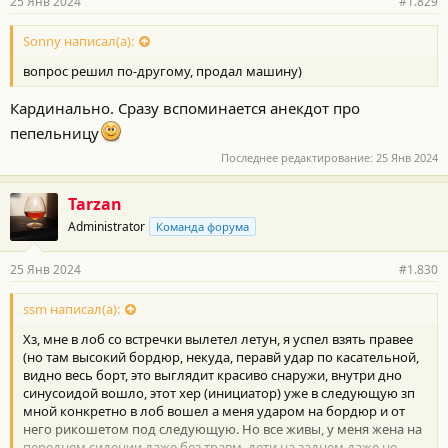
25 Янв 2024
#1.829
н
о
с
Sonny написал(а):
т
вопрос решил по-другому, продал машину)
и
:
Кардинально. Сразу вспоминается анекдот про
пепельницу
Последнее редактирование:
25 Янв 2024
Tarzan
Administrator
Команда форума
25 Янв 2024
#1.830
ssm написал(а):
Хз, мне в лоб со встречки вылетел летун, я успел взять правее
(но там высокий бордюр, некуда, перавй удар по касательной,
видно весь борт, это выглядит красиво снаружи, внутри дно
синусоидой вошло, этот хер (инициатор) уже в следующую зп
мной конкретно в лоб вошел а меня ударом на бордюр и от
него рикошетом под следующую. Но все живы, у меня жена на
переднем сидении даже без травм, дети на заднем даже не