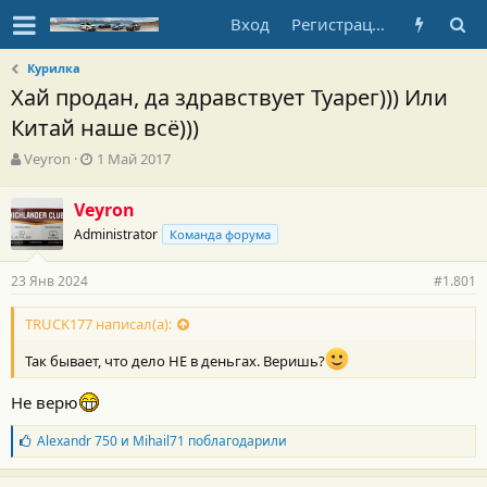
Вход
Регистрация
Курилка
Хай продан, да здравствует Туарег))) Или
Китай наше всё)))
А
Д
Veyron
1 Май 2017
в
а
т
т
Veyron
о
а
Administrator
р
н
Команда форума
т
а
е
ч
23 Янв 2024
#1.801
м
а
ы
л
TRUCK177 написал(а):
а
Так бывает, что дело НЕ в деньгах. Веришь?
Не верю
Б
Alexandr 750
и
Mihail71
поблагодарили
л
а