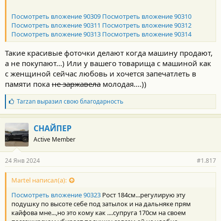
Посмотреть вложение 90309
Посмотреть вложение 90310
Посмотреть вложение 90311
Посмотреть вложение 90312
Посмотреть вложение 90313
Посмотреть вложение 90314
Такие красивые фоточки делают когда машину продают,
а не покупают...) Или у вашего товарища с машиной как
с женщиной сейчас любовь и хочется запечатлеть в
памяти пока
не заржавела
молодая....))
Б
Tarzan
выразил свою благодарность
л
а
г
СНАЙПЕР
о
Active Member
д
а
р
24 Янв 2024
#1.817
н
о
с
Martel написал(а):
т
Посмотреть вложение 90323
Рост 184см...регулирую эту
и
:
подушку по высоте себе под затылок и на дальняке прям
кайфова мне...,но это кому как ....супруга 170см на своем