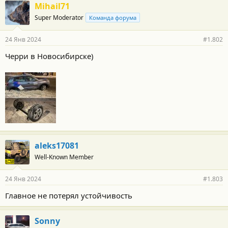
г
Mihail71
о
Super Moderator
Команда форума
д
а
р
24 Янв 2024
#1.802
н
о
Черри в Новосибирске)
с
т
и
:
aleks17081
Well-Known Member
24 Янв 2024
#1.803
Главное не потерял устойчивость
Sonny