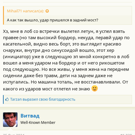
Mihail71 написал(а):
А как так вышло, удар пришелся в задний мост?
Хз, мне в лоб со встречки вылетел летун, я успел взять
правее (но там высокий бордюр, некуда, перавй удар по
касательной, видно весь борт, это выглядит красиво
снаружи, внутри дно синусоидой вошло, этот хер
(инициатор) уже в следующую зп мной конкретно в лоб
вошел а меня ударом на бордюр и от него рикошетом
под следующую. Но все живы, у меня жена на переднем
сидении даже без травм, дети на заднем даже не
испугались. Но машина тоталь, не восстанавливали. От
какого из ударов мост отлетел не знаю
Б
Tarzan
выразил свою благодарность
л
а
г
Витвад
о
Well-Known Member
д
а
р