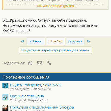
испугались. Но машина тоталь, не восстанавливали. От какого
Нажмите для раскрытия...
из ударов мост отлетел не знаю
Эх...Крым...помню. Отпуск ты себе подпортил.
Не помню, в итоге дятел летун что то выплатил или
КАСКО спасла ?
First
Last
Назад
61 из 195
Вперёд
Войдите или зарегистрируйтесь для ответа.
WhatsApp
Электронная почта
Ссылка
Поделиться:
Последние сообщения
С Днем Рождения, Sokolov73!
От: sakh_patrol
Вчера в 23:31
Музыка с телефона
От: swyazist
Вчера в 22:03
Проблема с подключением блютуза