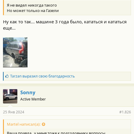
Я не видел никогда такого
Но может только на Газели
Ну как то так... машине 3 года было, кататься и кататься
еще...
Б
Tarzan
выразил свою благодарность
л
а
г
Sonny
о
Active Member
д
а
р
25 Янв 2024
#1.826
н
о
с
Martel написал(а):
т
Ваша правда...у меня тоже к подголовнику вопросы
и