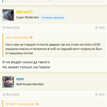
л
а
г
Mihail71
о
Super Moderator
Команда форума
д
а
р
24 Янв 2024
#1.824
н
о
с
ssm написал(а):
т
Ни о чем не говорит я после аварии так же стоял на Volvo XC90
и
:
машина спасла от встречки в лоб но задний мост отдельно был
от машины потом
Я не видел никогда такого
Но может только на Газели
ssm
Well-Known Member
24 Янв 2024
#1.825
Mihail71 написал(а):