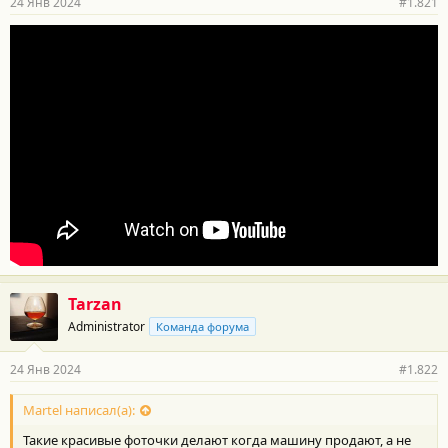
24 Янв 2024
#1.821
н
о
с
т
и
:
Tarzan
Administrator
Команда форума
24 Янв 2024
#1.822
Martel написал(а):
Такие красивые фоточки делают когда машину продают, а не