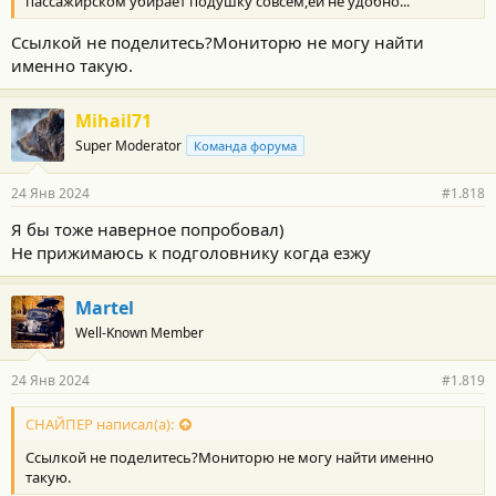
пассажирском убирает подушку совсем,ей не удобно...
Ссылкой не поделитесь?Мониторю не могу найти
именно такую.
Mihail71
Super Moderator
Команда форума
24 Янв 2024
#1.818
Я бы тоже наверное попробовал)
Не прижимаюсь к подголовнику когда езжу
Martel
Well-Known Member
24 Янв 2024
#1.819
СНАЙПЕР написал(а):
Ссылкой не поделитесь?Мониторю не могу найти именно
такую.