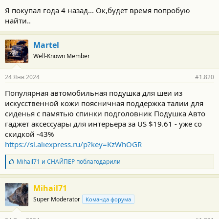
Я покупал года 4 назад... Ок,будет время попробую
найти..
Martel
Well-Known Member
24 Янв 2024
#1.820
Популярная автомобильная подушка для шеи из
искусственной кожи поясничная поддержка талии для
сиденья с памятью спинки подголовник Подушка Авто
гаджет аксессуары для интерьера за US $19.61 - уже со
скидкой -43%
https://sl.aliexpress.ru/p?key=KzWhOGR
Б
Mihail71
и
СНАЙПЕР
поблагодарили
л
а
г
Mihail71
о
Super Moderator
Команда форума
д
а
р