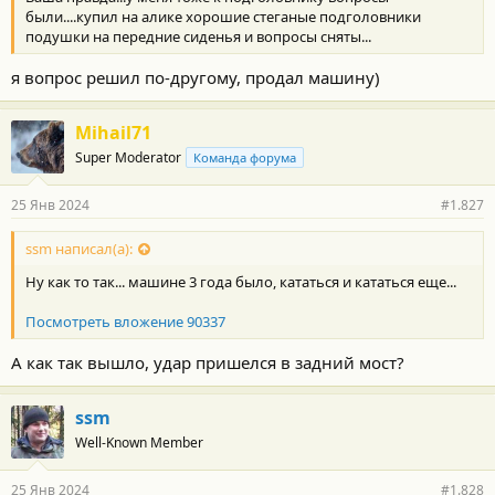
:
были....купил на алике хорошие стеганые подголовники
подушки на передние сиденья и вопросы сняты...
я вопрос решил по-другому, продал машину)
Mihail71
Super Moderator
Команда форума
25 Янв 2024
#1.827
ssm написал(а):
Ну как то так... машине 3 года было, кататься и кататься еще...
Посмотреть вложение 90337
А как так вышло, удар пришелся в задний мост?
ssm
Well-Known Member
25 Янв 2024
#1.828