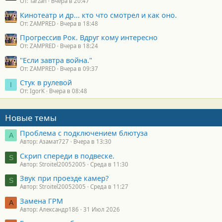
От: Tarzan
Вчера в 20:47
Кинотеатр и др... кто что смотрел и как оно.
От: ZAMPRED
Вчера в 18:48
Прогрессив Рок. Вдруг кому интересно
От: ZAMPRED
Вчера в 18:24
"Если завтра война."
От: ZAMPRED
Вчера в 09:37
Стук в рулевой
I
От: IgorK
Вчера в 08:48
Новые темы
Проблема с подключением блютуза
А
Автор: Азамат727
Вчера в 13:30
Скрип спереди в подвеске.
S
Автор: Stroitel20052005
Среда в 11:30
Звук при проезде камер?
S
Автор: Stroitel20052005
Среда в 11:27
Замена ГРМ
А
Автор: Александр186
31 Июл 2026