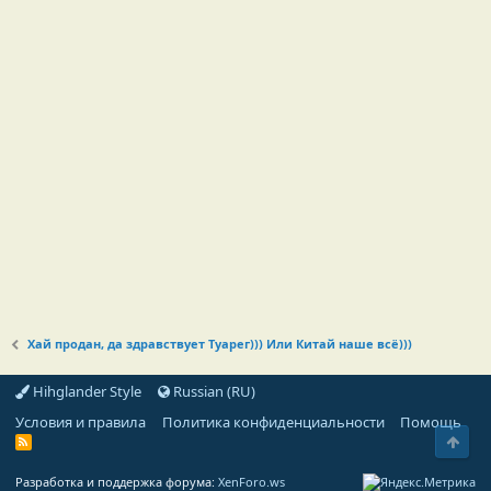
Хай продан, да здравствует Туарег))) Или Китай наше всё)))
Hihglander Style
Russian (RU)
Условия и правила
Политика конфиденциальности
Помощь
Свер
R
S
S
Разработка и поддержка форума:
XenForo.ws