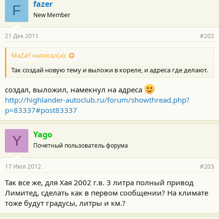
fazer
F
New Member
21 Дек 2011
#202
MaZaY написал(а):
Так создай новую тему и выложи в кореле, и адреса где делают.
создал, выложил, намекнул на адреса
http://highlander-autoclub.ru/forum/showthread.php?
p=83337#post83337
Yago
Y
Почетный пользователь форума
17 Июл 2012
#203
Так все же, для Хая 2002 г.в. 3 литра полный привод
Лимитед, сделать как в первом сообщении? На климате
тоже будут градусы, литры и км.?