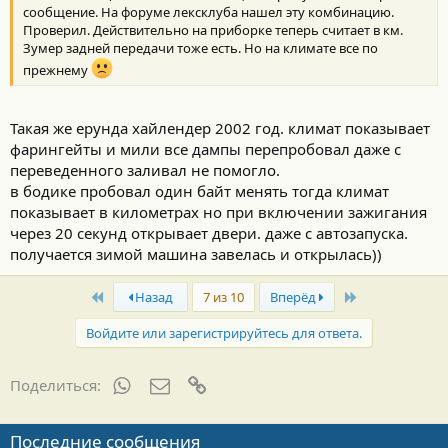
сообщение. На форуме лексклуба нашел эту комбинацию.
Проверил. Действительно на приборке теперь считает в км.
Зумер задней передачи тоже есть. Но на климате все по
прежнему
Такая же ерунда хайлендер 2002 год. климат показывает
фарингейты и мили все дампы перепробовал даже с
переведенного заливал не помогло.
в бодике пробовал один байт менять тогда климат
показывает в километрах но при включении зажигания
через 20 секунд открывает двери. даже с автозапуска.
получается зимой машина завелась и открылась))
First
Last
Назад
7 из 10
Вперёд
Войдите или зарегистрируйтесь для ответа.
WhatsApp
Электронная почта
Ссылка
Поделиться:
Последние сообщения