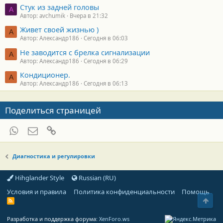
Стук из задней головы
A
Автор: avchumik
Вчера в 21:32
Живет своей жизнью )
А
Автор: Александр186
Сегодня в 06:03
Не заводится с брелка сигнализации
А
Автор: Александр186
Сегодня в 06:29
Кондиционер.
А
Автор: Александр186
Сегодня в 06:13
Поделиться страницей
WhatsApp
Электронная почта
Ссылка
Диагностика и регулировки
Hihglander Style
Russian (RU)
Условия и правила
Политика конфиденциальности
Помощь
Свер
R
S
S
Разработка и поддержка форума:
XenForo.ws