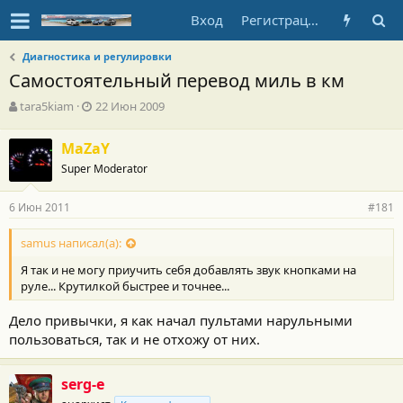
Вход
Регистрация
Диагностика и регулировки
Самостоятельный перевод миль в км
А
Д
tara5kiam
22 Июн 2009
в
а
т
т
MaZaY
о
а
Super Moderator
р
н
т
а
е
ч
6 Июн 2011
#181
м
а
ы
л
samus написал(а):
а
Я так и не могу приучить себя добавлять звук кнопками на
руле... Крутилкой быстрее и точнее...
Дело привычки, я как начал пультами нарульными
пользоваться, так и не отхожу от них.
serg-e