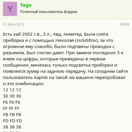
Yago
Y
Почетный пользователь форума
31 Июл 2012
#204
Есть хай 2002 г.в., 3 л., 4вд, лиметед. Была снята
приборка и с помощью Николая (nickditlov), за что
огромное ему спасибо, были подпаяны проводки с
разьемом. Был считан дамп. При замене последних 3-х
ячеек на цифры, которые приведены в первом
сообщении, менялась только подсветка приборки и
появлялся зумер на заднюю передачу. На соседнем сайте
пользователь kapnik на такой же машине перепробовал
и эти комбинации:
12 12 12
30 30 30
F6 F6 F6
FF FF FF
FB FB FB
FD FD FD
38 38 38