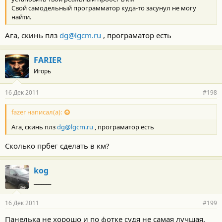
Свой самодельный программатор куда-то засунул не могу
найти.
Ага, скинь плз
dg@lgcm.ru
, програматор есть
FARIER
Игорь
16 Дек 2011
#198
fazer написал(а):
Ага, скинь плз
dg@lgcm.ru
, програматор есть
Сколько прбег сделать в км?
kog
_______
16 Дек 2011
#199
Панелька не хорошо и по фотке судя не самая лучшая.