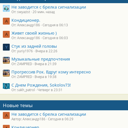
Не заводится с брелка сигнализации
От: swyazist
20 мин. назад
Кондиционер.
А
От: Александр186
Сегодня в 06:13
Живет своей жизнью )
А
От: Александр186
Сегодня в 06:03
Стук из задней головы
Y
От: yuriy1976
Вчера в 22:26
Музыкальные предпочтения
От: ZAMPRED
Вчера в 21:39
Прогрессив Рок. Вдруг кому интересно
От: ZAMPRED
Вчера в 19:38
С Днем Рождения, Sokolov73!
От: sakh_patrol
Четверг в 23:31
Новые темы
Не заводится с брелка сигнализации
А
Автор: Александр186
Сегодня в 06:29
Кондиционер.