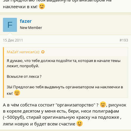
наклеечки в км!
fazer
F
New Member
15 Дек 2011
#193
MaZaY написал(а):
Я думаю, что тебе должна подойти та, которая в начале темы
лежит, попробуй.
Всмысле от лекса ?
ЗЫ Предлогаю тебя выдвинуть организатором на наклеечки в
км!
А в чём собстна состоит "организаторство" ?
, рисунок
в кореле десятом у меня есть, бери, неси полиграфам
(~500руб), стирай оригинальную краску на подложке ,
ляпи новую и будет всем счастие