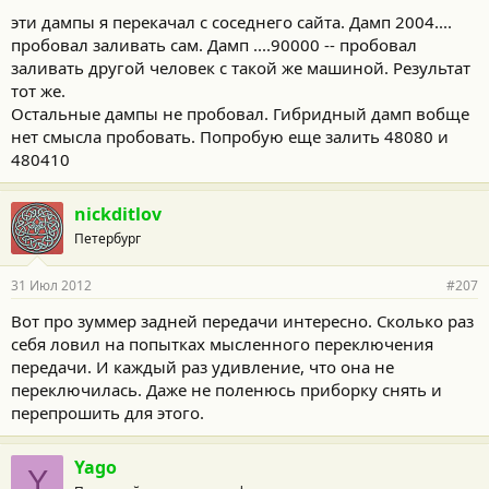
микруху. Опять же, с соседнего форума пользователь zega
эти дампы я перекачал с соседнего сайта. Дамп 2004....
похоже сделал нужный дамп для моего авто.
пробовал заливать сам. Дамп ....90000 -- пробовал
заливать другой человек с такой же машиной. Результат
тот же.
Остальные дампы не пробовал. Гибридный дамп вобще
нет смысла пробовать. Попробую еще залить 48080 и
480410
nickditlov
Петербург
31 Июл 2012
#207
Вот про зуммер задней передачи интересно. Сколько раз
себя ловил на попытках мысленного переключения
передачи. И каждый раз удивление, что она не
переключилась. Даже не поленюсь приборку снять и
перепрошить для этого.
Yago
Y