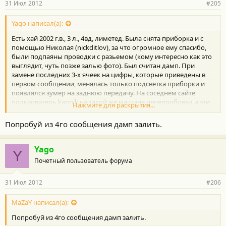
31 Июл 2012
#205
Yago написал(а):
Есть хай 2002 г.в., 3 л., 4вд, лиметед. Была снята приборка и с
помощью Николая (nickditlov), за что огромное ему спасибо,
были подпаяны проводки с разьемом (кому интересно как это
выглядит, чуть позже залью фото). Был считан дамп. При
замене последних 3-х ячеек на цифры, которые приведены в
первом сообщении, менялась только подсветка приборки и
появлялся зумер на заднюю передачу. На соседнем сайте
пользователь kapnik на такой же машине перепробовал и эти
Нажмите для раскрытия...
комбинации:
12 12 12
Попробуй из 4го сообщения дамп залить.
30 30 30
F6 F6 F6
FF FF FF
Yago
Y
FB FB FB
Почетный пользователь форума
FD FD FD
38 38 38
31 Июл 2012
#206
F0 F0 F0
FA FA FA
Результат такой же.
MaZaY написал(а):
МОжет попробуем общими усилиями отработать дамп для
Попробуй из 4го сообщения дамп залить.
данного авто? Есть возможность много раз программировать