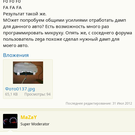
F0 F0 F0
FA FA FA
Результат такой же.
МОжет попробуем общими усилиями отработать дамп
для данного авто? Есть возможность много раз
программировать микруху. Опять же, с соседнего форума
пользователь zega похоже сделал нужный дамп для
моего авто.
Вложения
Фото0137.jpg
65,1 KB
Просмотры: 94
Последнее редактирование:
31 Июл 2012
MaZaY
Super Moderator