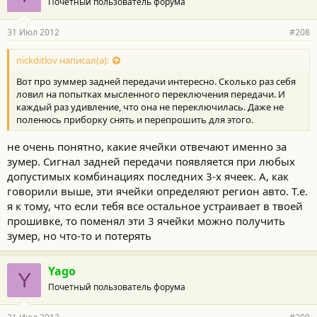
Почетный пользователь форума
31 Июл 2012
#208
nickditlov написал(а):
Вот про зуммер задней передачи интересно. Сколько раз себя
ловил на попытках мысленного переключения передачи. И
каждый раз удивление, что она не переключилась. Даже не
поленюсь приборку снять и перепрошить для этого.
не очень понятно, какие ячейки отвечают именно за
зумер. Сигнал задней передачи появляется при любых
допустимых комбинациях последних 3-х ячеек. А, как
говорили выше, эти ячейки определяют регион авто. Т.е.
я к тому, что если тебя все остальное устраивает в твоей
прошивке, то поменял эти 3 ячейки можно получить
зумер, но что-то и потерять
Yago
Y
Почетный пользователь форума