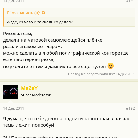
14 Дек 2011
#191
Efima написал(а):
А где, из чего и за сколько делал?
Рисовал сам,
делали на матовой самоклеющейся плёнке,
резали знакомые - даром,
можно сделать в любой полиграфической конторе где
есть плоттерная резка,
не уходите от темы дампик та всё ещё нужен
Последнее редактирование:
14 Дек 2011
MaZaY
Super Moderator
14 Дек 2011
#192
Я думаю, что тебе должна подойти та, которая в начале
темы лежит, попробуй.
ЗЫ Предлогаю тебя выдвинуть организатором на