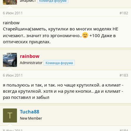
анархист
Команда форума
6 Июн 2011
#182
rainbow
Старейшина(заметь, крутилки во многих моделях НЕ
исчезают.. значит это эргономично..
+100 Даже в
оптических прицелах.
rainbow
Administrator
Команда форума
6 Июн 2011
#183
я пользуюсь и так, и так. но чаще крутилкой. а климат -
всегда крутилкой. хотя и на руле кнопки.. да и климат -
раз поставил и забыл
Tucha88
T
New Member
8 Июн 2011
#184