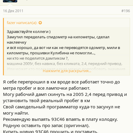
16 Дек 2011
#196
fazer написал(а):
Здравствуйте коллеги )
Замутил переделать спидометр на километры, сделал
наклеечку
и всё хорошо, да вот ни как не переводятся одометр, мили в
километры, прошивки Кулибина не помогли...,
ни кто не поделится дампиком ?,
машина 2005г, без навика, без климата, 2.4, передний привод.
Или может кто подскажет какие можно попробовать значения
Нажмите для раскрытия...
залить в последние три байта ?
(в принципе не в лом все 256 вариантов перепробовать, но нет
Я себе перепрошил в км вроде все работает точно до
уверенности что что-нибуть не "отвалится" по ходу, так
метра пробег и все лампочки работают.
например при значении "EC" пропала подсветка магнитолы
Могу рабочий дамп скинуть на 2005 2,4 перед привод и
))
установить твой реальный пробег в км
Свой самодельный программатор куда-то засунул не
могу найти.
Рекомендую выпаять 93С46 впаять в плату колодку.
Родную оставить про запас (оригинал).
Купить новую 93С46 прошить и поставить.