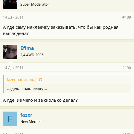
Super Moderator
14 Дек 2011
#189
А где саму наклеечку заказывать, что бы как родная
выглядела?
Efima
2,4 4WD 2005
14 Дек 2011
#190
fazer написал(а):
...сделал наклеечку ...
А где, из чего и за сколько делал?
fazer
F
New Member