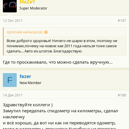
MaZaY
Super Moderator
12 Окт 2011
#187
optimale написал(а):
Всем доброго здоровья! Ничего не шарю в этом, поэтому не
понимаю,почему на новом хае 2011 года нельзя тоже самое
сделать... Авто из штатов. Благодарствую.
Где то проскакивало, что можно сделать вручную...
fazer
F
New Member
14 Дек 2011
#188
Здравствуйте коллеги )
Замутил переделать спидометр на километры, сделал
наклеечку
и всё хорошо, да вот ни как не переводятся одометр,
мили в километры, прошивки Кулибина не помогли...,