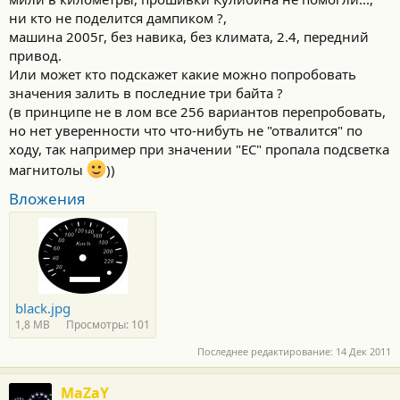
ни кто не поделится дампиком ?,
машина 2005г, без навика, без климата, 2.4, передний
привод.
Или может кто подскажет какие можно попробовать
значения залить в последние три байта ?
(в принципе не в лом все 256 вариантов перепробовать,
но нет уверенности что что-нибуть не "отвалится" по
ходу, так например при значении "EC" пропала подсветка
магнитолы
))
Вложения
black.jpg
1,8 MB
Просмотры: 101
Последнее редактирование:
14 Дек 2011
MaZaY