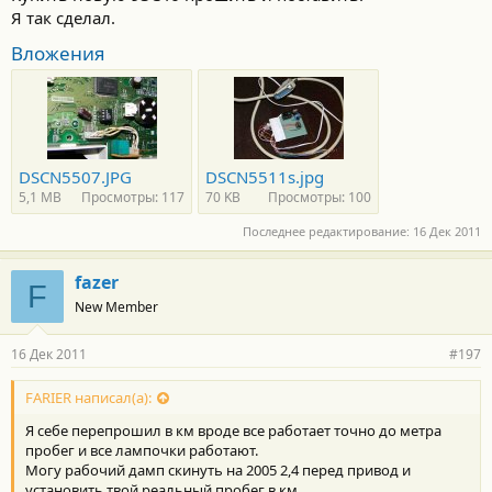
Я так сделал.
Вложения
DSCN5507.JPG
DSCN5511s.jpg
5,1 MB
Просмотры: 117
70 KB
Просмотры: 100
Последнее редактирование:
16 Дек 2011
fazer
F
New Member
16 Дек 2011
#197
FARIER написал(а):
Я себе перепрошил в км вроде все работает точно до метра
пробег и все лампочки работают.
Могу рабочий дамп скинуть на 2005 2,4 перед привод и
установить твой реальный пробег в км