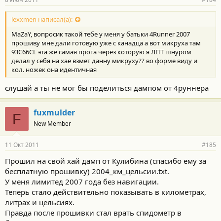
lexxmen написал(а):
MaZaY, вопросик такой тебе у меня у батьки 4Runner 2007
прошиву мне дали готовую уже с канадца а вот микруха там
93С66CL эта же самая прога через которую я ЛПТ шнуром
делал у себя на хае взмет данну микруху?? во форме виду и
кол. ножек она идентичная
слушай а ты не мог бы поделиться дампом от 4руннера
fuxmulder
F
New Member
11 Окт 2011
#185
Прошил на свой хай дамп от Кулибина (спасибо ему за
бесплатную прошивку) 2004_км_цельсии.txt.
У меня лимитед 2007 года без навигации.
Теперь стало действительно показывать в километрах,
литрах и цельсиях.
Правда после прошивки стал врать спидометр в