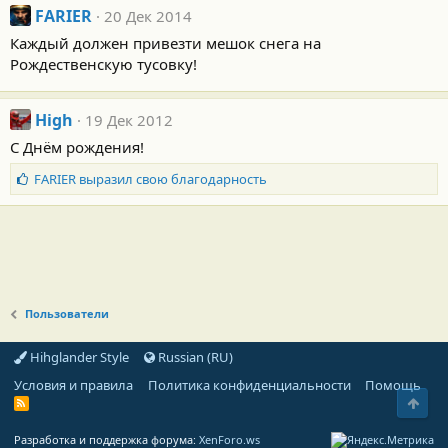
FARIER
20 Дек 2014
Каждый должен привезти мешок снега на
Рождественскую тусовку!
High
19 Дек 2012
С Днём рождения!
Б
FARIER
выразил свою благодарность
л
а
г
о
д
а
р
Пользователи
н
о
Hihglander Style
Russian (RU)
с
т
Условия и правила
Политика конфиденциальности
Помощь
и
Свер
R
:
S
S
Разработка и поддержка форума:
XenForo.ws