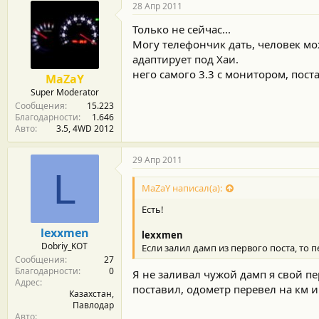
28 Апр 2011
Только не сейчас...
Могу телефончик дать, человек мо
адаптирует под Хаи.
него самого 3.3 с монитором, пост
MaZaY
Super Moderator
Сообщения
15.223
Благодарности
1.646
Авто
3.5, 4WD 2012
29 Апр 2011
L
MaZaY написал(а):
Есть!
lexxmen
lexxmen
Dobriy_KOT
Если залил дамп из первого поста, то
Сообщения
27
Благодарности
0
Я не заливал чужой дамп я свой п
Адрес
поставил, одометр перевел на км и
Казахстан,
Павлодар
Авто