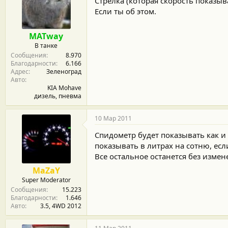
Стрелка (которая скорость показыва
Если ты об этом.
MATway
В танке
Сообщения
8.970
Благодарности
6.166
Адрес
Зеленоград
Авто
KIA Mohave
дизель, пневма
10 Мар 2011
Спидометр будет показывать как и 
показывать в литрах на сотню, если
Все остальное останется без измен
MaZaY
Super Moderator
Сообщения
15.223
Благодарности
1.646
Авто
3.5, 4WD 2012