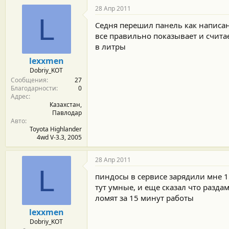
28 Апр 2011
L
Седня перешил панель как написанн
все правильно показывает и счита
в литры
lexxmen
Dobriy_KOT
Сообщения
27
Благодарности
0
Адрес
Казахстан,
Павлодар
Авто
Toyota Highlander
4wd V-3.3, 2005
28 Апр 2011
L
пиндосы в сервисе зарядили мне 15
тут умные, и еще сказал что разда
ломят за 15 минут работы
lexxmen
Dobriy_KOT