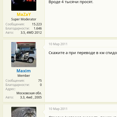
м
а
Вроде 4 тысячи просят.
ы
л
а
MaZaY
Super Moderator
Сообщения
15.223
Благодарности
1.646
Авто
3.5, 4WD 2012
10 Мар 2011
Скажите а при переводе в км спид
Maxim
Member
Сообщения
75
Благодарности
0
Адрес
Московская обл.
Авто
3.3, 4wd , 2005
10 Мар 2011