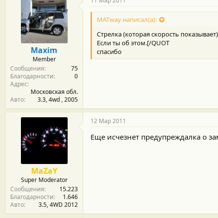
11 Мар 2011
MATway написал(а):
Стрелка (которая скорость показывает) 
Если ты об этом.[/QUOT
Maxim
спасибо
Member
Сообщения
75
Благодарности
0
Адрес
Московская обл.
Авто
3.3, 4wd , 2005
12 Мар 2011
Еще исчезнет предупреждалка о за
MaZaY
Super Moderator
Сообщения
15.223
Благодарности
1.646
Авто
3.5, 4WD 2012