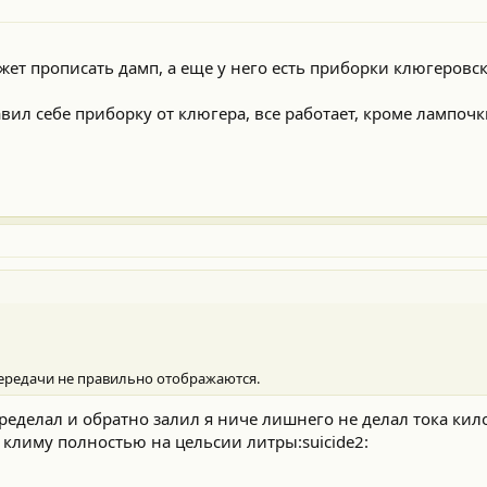
жет прописать дамп, а еще у него есть приборки клюгеровс
авил себе приборку от клюгера, все работает, кроме лампочк
 передачи не правильно отображаются.
еределал и обратно залил я ниче лишнего не делал тока к
 климу полностью на цельсии литры:suicide2: