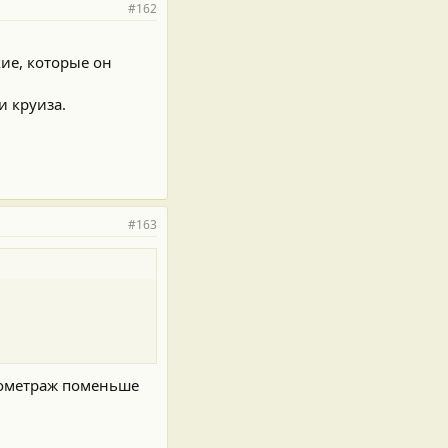
#162
кие, которые он
и круиза.
#163
илометраж поменьше