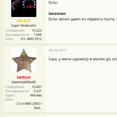
Есть!
lexxmen
Если залил дамп из первого поста,
MaZaY
Super Moderator
Сообщения
15.223
Благодарности
1.646
Авто
3.5, 4WD 2012
28 Апр 2011
Саш, у меня одометр в милях до с
samus
Админ(добрый)
Сообщения
15.807
Благодарности
5.521
Адрес
Москва
Авто
3.3 л 4WD 2003 г
Был..