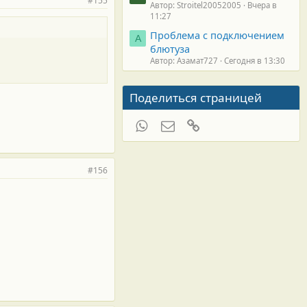
#155
Автор: Stroitel20052005
Вчера в
11:27
Проблема с подключением
А
блютуза
Автор: Азамат727
Сегодня в 13:30
Поделиться страницей
WhatsApp
Электронная почта
Ссылка
#156