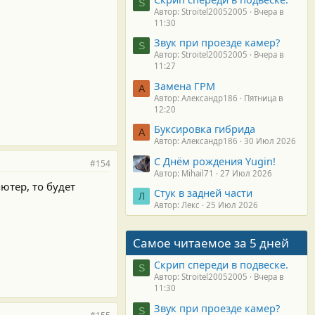
S
Автор: Stroitel20052005
Вчера в
11:30
Звук при проезде камер?
S
Автор: Stroitel20052005
Вчера в
11:27
Замена ГРМ
А
Автор: Александр186
Пятница в
12:20
Буксировка гибрида
А
Автор: Александр186
30 Июл 2026
С Днём рождения Yugin!
#154
Автор: Mihail71
27 Июл 2026
ютер, то будет
Стук в задней части
Л
Автор: Лекс
25 Июл 2026
Самое читаемое за 5 дней
Скрип спереди в подвеске.
S
Автор: Stroitel20052005
Вчера в
11:30
Звук при проезде камер?
S