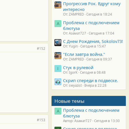
Прогрессив Рок. Вдруг кому
интересно
От: ZAMPRED
Сегодня в 18:24
Проблема с подключением
А
блютуза
От: Азамат727
Сегодня в 17:04
С Днем Рождения, Sokolov73!
От: Yugin
Сегодня в 15:47
#152
"Если завтра война."
От: ZAMPRED
Сегодня в 09:37
Стук в рулевой
I
От: IgorK
Сегодня в 08:48
Скрип спереди в подвеске.
От: swyazist
Вчера в 22:28
Новые темы
Проблема с подключением
А
блютуза
#153
Автор: Азамат727
Сегодня в 13:30
Скрип спереди в подвеске.