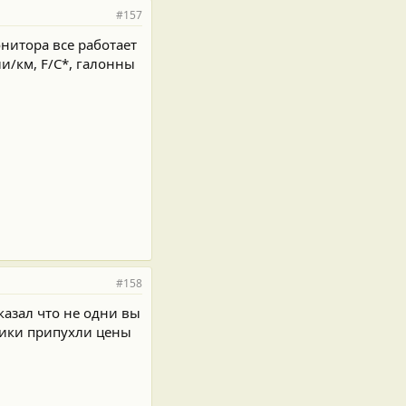
#157
онитора все работает
и/км, F/C*, галонны
#158
казал что не одни вы
орики припухли цены