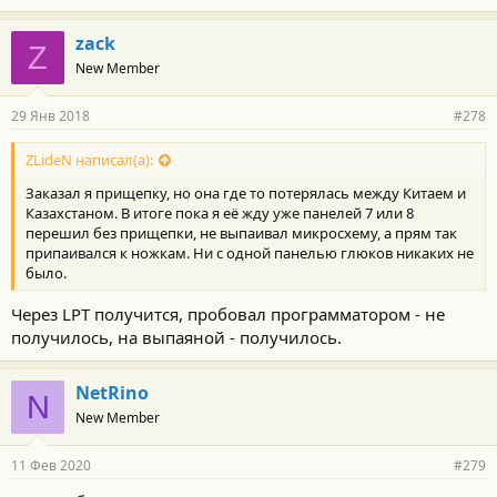
zack
Z
New Member
29 Янв 2018
#278
ZLideN написал(а):
Заказал я прищепку, но она где то потерялась между Китаем и
Казахстаном. В итоге пока я её жду уже панелей 7 или 8
перешил без прищепки, не выпаивал микросхему, а прям так
припаивался к ножкам. Ни с одной панелью глюков никаких не
было.
Через LPT получится, пробовал программатором - не
получилось, на выпаяной - получилось.
NetRino
N
New Member
11 Фев 2020
#279