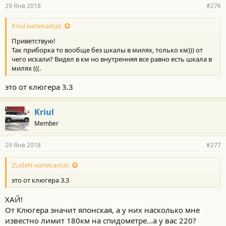
29 Янв 2018
#276
Kriul написал(а):
Приветствую!
Так приборка то вообще без шкалы в милях, только км))) от
чего искали? Видел в км но внутренняя все равно есть шкала в
милях (((.
это от клюгера 3.3
Kriul
Member
29 Янв 2018
#277
ZLideN написал(а):
это от клюгера 3.3
ХАЙ!
От Клюгера значит японская, а у них насколько мне
известно лимит 180км на спидометре...а у вас 220?