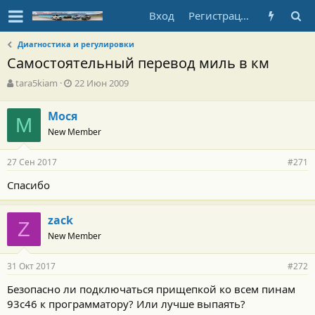
Вход
Регистрация
Диагностика и регулировки
Самостоятельный перевод миль в км
А
Д
tara5kiam
22 Июн 2009
в
а
т
т
Мося
о
М
а
New Member
р
н
т
а
е
ч
27 Сен 2017
#271
м
а
ы
л
Спасибо
а
zack
Z
New Member
31 Окт 2017
#272
Безопасно ли подключаться прищепкой ко всем пинам
93с46 к программатору? Или лучше выпаять?