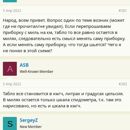
5 Апр 2022
#281
Народ, всем привет. Вопрос один по теме возник (может
где не прочитал/не увидел). Если перепрошиваем
приборку с миль на км, табло то все равно остается в
милях, следовательно есть смысл менять саму приборку.
А если менять саму приборку, что тогда шьется? Чего я
не понял в этой схеме?
ASB
A
Well-Known Member
5 Апр 2022
#282
Табло все становится в км/ч, литрах и градусах цельсия.
В милях остается только шкала спидометра, т.к. там это
нарисовано, но есть и шкала в км/ч.
SergeyZ
S
New Member