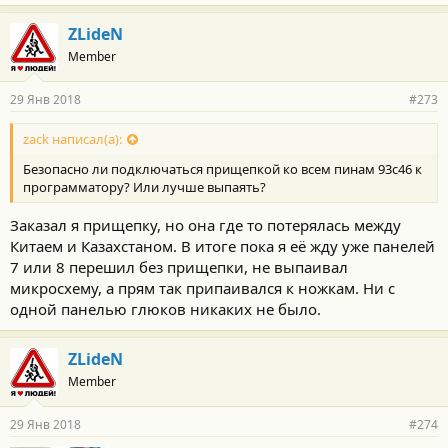
ZLideN
Member
29 Янв 2018
#273
zack написал(а):
Безопасно ли подключаться прищепкой ко всем пинам 93с46 к
программатору? Или лучше выпаять?
Заказал я прищепку, но она где то потерялась между
Китаем и Казахстаном. В итоге пока я её жду уже панелей
7 или 8 перешил без прищепки, не выпаивал
микросхему, а прям так припаивался к ножкам. Ни с
одной панелью глюков никаких не было.
ZLideN
Member
29 Янв 2018
#274