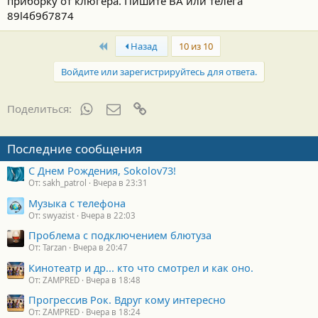
приборку от клюгера. Пишите ВА или телега
89l4б9б7874
First
Назад
10 из 10
Войдите или зарегистрируйтесь для ответа.
WhatsApp
Электронная почта
Ссылка
Поделиться:
Последние сообщения
С Днем Рождения, Sokolov73!
От: sakh_patrol
Вчера в 23:31
Музыка с телефона
От: swyazist
Вчера в 22:03
Проблема с подключением блютуза
От: Tarzan
Вчера в 20:47
Кинотеатр и др... кто что смотрел и как оно.
От: ZAMPRED
Вчера в 18:48
Прогрессив Рок. Вдруг кому интересно
От: ZAMPRED
Вчера в 18:24