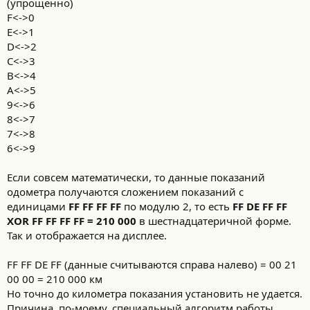
(упрощенно)
F<->0
E<->1
D<->2
C<->3
B<->4
A<->5
9<->6
8<->7
7<->8
6<->9
Если совсем математически, то данные показаний
одометра получаются сложением показаний с
единицами
FF FF FF FF
по модулю 2, то есть
FF DE FF FF
XOR FF FF FF FF = 210 000
в шестнадцатеричной форме.
Так и отображается на дисплее.
FF FF DE FF (данные считываются справа налево) = 00 21
00 00 = 210 000 км
Но точно до километра показания установить не удается.
Причина, по-моему, специальный алгоритм работы