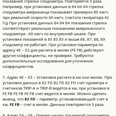
показаний стрелки спидометра. Повторяется 3 раза.
Например, при установке данных в 64 64 64 стрелка
спидометра американца показывает примерно 80 км/ч
при реальной скорости 60 км/ч. (частота генератора 42
Гц) При установке данных 84 84 84 показания стрелки
соответствуют реальным показаниям американского
спидометра - 60 км/ч по внутренней шкале. При
установке показаний в 85 85 85 и выше 86, 87, 88, 89
спидометр не работает. При установке параметра по
адресу 4E – 53 для расчета в милях (FE FB) действуют
другие коэффициенты, не проверял. Требуются
дополнительные исследования для уточнения
коэффициентов.
7. Адрес 4E – 53 – Установка расчета в км или милях. При
установке данных в 82 FD 82 FD 82 FD счет одометра и
счетчиков TRIP-A и TRIP-B ведется в км, при установке в
FE FB FE FB FE FB счет ведется в милях. Можно сделать
вывод, что
82 FD
– параметр, устанавливающий счет в
км,
FE FB
– счет в милях. Данные повторяются 3 раза.
8. Адрес 54 – 56 - Предел шкалы показаний спидометра.