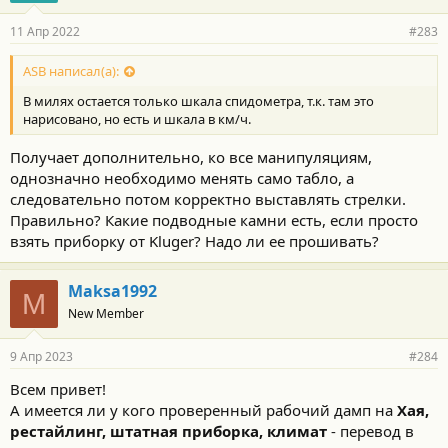
11 Апр 2022
#283
ASB написал(а):
В милях остается только шкала спидометра, т.к. там это
нарисовано, но есть и шкала в км/ч.
Получает дополнительно, ко все манипуляциям,
однозначно необходимо менять само табло, а
следовательно потом корректно выставлять стрелки.
Правильно? Какие подводные камни есть, если просто
взять приборку от Kluger? Надо ли ее прошивать?
Maksa1992
M
New Member
9 Апр 2023
#284
Всем привет!
А имеется ли у кого проверенный рабочий дамп на
Хая,
рестайлинг, штатная приборка, климат
- перевод в