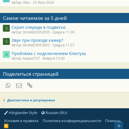
Автор: Лекс
25 Июл 2026
Самое читаемое за 5 дней
Скрип спереди в подвеске.
S
Автор: Stroitel20052005
Среда в 11:30
Звук при проезде камер?
S
Автор: Stroitel20052005
Среда в 11:27
Проблема с подключением блютуза
А
Автор: Азамат727
Вчера в 13:30
Поделиться страницей
WhatsApp
Электронная почта
Ссылка
Диагностика и регулировки
Hihglander Style
Russian (RU)
Условия и правила
Политика конфиденциальности
Помощь
Свер
R