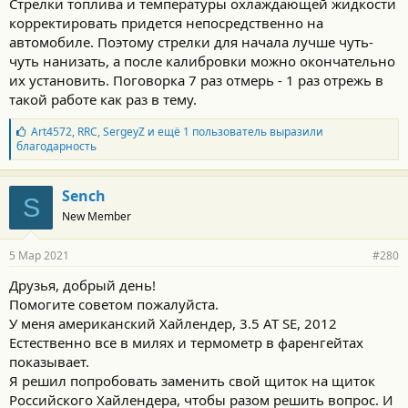
Стрелки топлива и температуры охлаждающей жидкости
корректировать придется непосредственно на
автомобиле. Поэтому стрелки для начала лучше чуть-
чуть нанизать, а после калибровки можно окончательно
их установить. Поговорка 7 раз отмерь - 1 раз отрежь в
такой работе как раз в тему.
Б
Art4572
,
RRC
,
SergeyZ
и ещё 1 пользователь выразили
л
благодарность
а
г
о
Sench
S
д
New Member
а
р
н
5 Мар 2021
#280
о
с
Друзья, добрый день!
т
Помогите советом пожалуйста.
и
:
У меня американский Хайлендер, 3.5 AT SE, 2012
Естественно все в милях и термометр в фаренгейтах
показывает.
Я решил попробовать заменить свой щиток на щиток
Российского Хайлендера, чтобы разом решить вопрос. И