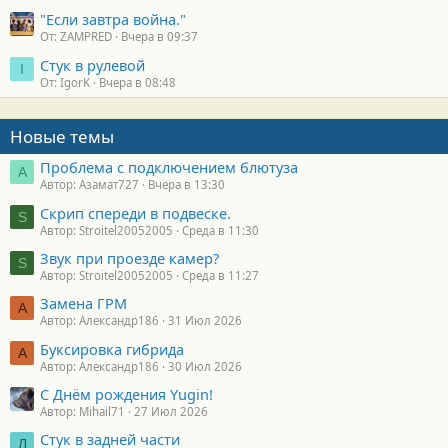
"Если завтра война."
От: ZAMPRED
Вчера в 09:37
Стук в рулевой
I
От: IgorK
Вчера в 08:48
Новые темы
Проблема с подключением блютуза
А
Автор: Азамат727
Вчера в 13:30
Скрип спереди в подвеске.
S
Автор: Stroitel20052005
Среда в 11:30
Звук при проезде камер?
S
Автор: Stroitel20052005
Среда в 11:27
Замена ГРМ
А
Автор: Александр186
31 Июл 2026
Буксировка гибрида
А
Автор: Александр186
30 Июл 2026
С Днём рождения Yugin!
Автор: Mihail71
27 Июл 2026
Стук в задней части
Л